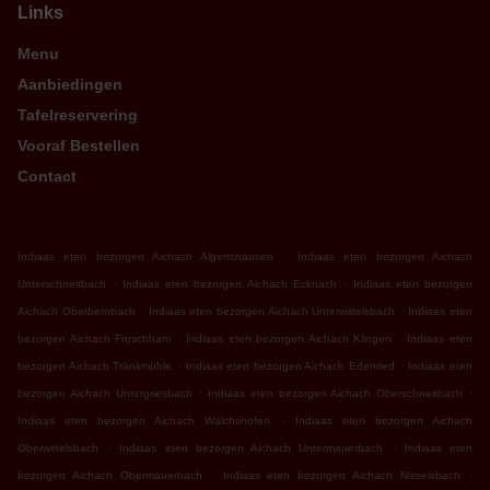
Links
Menu
Aanbiedingen
Tafelreservering
Vooraf Bestellen
Contact
.
Indiaas eten bezorgen Aichach Algertshausen
Indiaas eten bezorgen Aichach
.
.
Unterschneitbach
Indiaas eten bezorgen Aichach Ecknach
Indiaas eten bezorgen
.
.
Aichach Oberbernbach
Indiaas eten bezorgen Aichach Unterwittelsbach
Indiaas eten
.
.
bezorgen Aichach Froschham
Indiaas eten bezorgen Aichach Klingen
Indiaas eten
.
.
bezorgen Aichach Tränkmühle
Indiaas eten bezorgen Aichach Edenried
Indiaas eten
.
.
bezorgen Aichach Untergriesbach
Indiaas eten bezorgen Aichach Oberschneitbach
.
Indiaas eten bezorgen Aichach Walchshofen
Indiaas eten bezorgen Aichach
.
.
Oberwittelsbach
Indiaas eten bezorgen Aichach Untermauerbach
Indiaas eten
.
.
bezorgen Aichach Obermauerbach
Indiaas eten bezorgen Aichach Nisselsbach