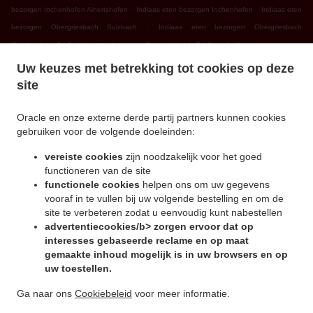
.
.
bezorgen Inchenhofen Ainertshofen
Indiaas eten bezorgen Inchenhofen
Indiaas eten
.
bezorgen Obergriesbach Sulzbach
Indiaas eten bezorgen Obergriesbach
.
.
Griesbeckerzell
Indiaas eten bezorgen Obergriesbach Zahling
Indiaas eten bezorgen
.
.
Obergriesbach Edenried
Indiaas eten bezorgen Obergriesbach
Indiaas eten bezorgen
Uw keuzes met betrekking tot cookies op deze
.
.
Altomünster Xyger
Indiaas eten bezorgen Altomünster Asbach
Indiaas eten bezorgen
site
.
.
Altomünster Wollomoos
Indiaas eten bezorgen Altomünster Thalhausen
Indiaas eten
.
.
bezorgen Altomünster Rudersberg
Indiaas eten bezorgen Altomünster Teufelsberg
Oracle en onze externe derde partij partners kunnen cookies
gebruiken voor de volgende doeleinden:
.
.
Indiaas eten bezorgen Altomünster
Indiaas eten bezorgen Sielenbach Gollenhof
.
Indiaas eten bezorgen Sielenbach Wollomoos
Indiaas eten bezorgen Sielenbach
vereiste cookies
zijn noodzakelijk voor het goed
.
.
Schafhausen
Indiaas eten bezorgen Sielenbach
Indiaas eten bezorgen Dasing
functioneren van de site
.
.
functionele cookies
helpen ons om uw gegevens
Wessiszell
Indiaas eten bezorgen Dasing Laimering
Indiaas eten bezorgen Dasing
vooraf in te vullen bij uw volgende bestelling en om de
.
.
Taiting
Indiaas eten bezorgen Dasing Bitzenhofen
Indiaas eten bezorgen Dasing
site te verbeteren zodat u eenvoudig kunt nabestellen
.
.
Neulwirth
Indiaas eten bezorgen Dasing
Indiaas eten bezorgen Schiltberg
advertentiecookies/b> zorgen ervoor dat op
.
.
Untermauerbach
Indiaas eten bezorgen Schiltberg Allenberg
Indiaas eten bezorgen
interesses gebaseerde reclame en op maat
.
.
gemaakte inhoud mogelijk is in uw browsers en op
Schiltberg Rapperzell
Indiaas eten bezorgen Schiltberg Bergen
Indiaas eten bezorgen
uw toestellen.
.
.
Schiltberg Gundertshausen
Indiaas eten bezorgen Schiltberg
Indiaas eten bezorgen
.
.
Gachenbach Westerham
Indiaas eten bezorgen Gachenbach
Indiaas eten bezorgen
Ga naar ons
Cookiebeleid
voor meer informatie.
.
.
Petersdorf Alsmoos
Indiaas eten bezorgen Petersdorf Gebersdorf
Indiaas eten