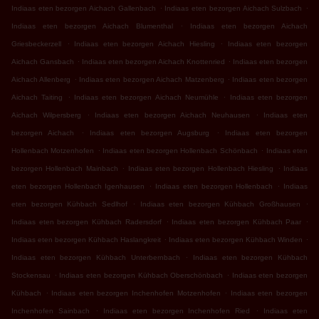
.
.
Indiaas eten bezorgen Aichach Gallenbach
Indiaas eten bezorgen Aichach Sulzbach
.
Indiaas eten bezorgen Aichach Blumenthal
Indiaas eten bezorgen Aichach
.
.
Griesbeckerzell
Indiaas eten bezorgen Aichach Hiesling
Indiaas eten bezorgen
.
.
Aichach Gansbach
Indiaas eten bezorgen Aichach Knottenried
Indiaas eten bezorgen
.
.
Aichach Allenberg
Indiaas eten bezorgen Aichach Matzenberg
Indiaas eten bezorgen
.
.
Aichach Taiting
Indiaas eten bezorgen Aichach Neumühle
Indiaas eten bezorgen
.
.
Aichach Wilpersberg
Indiaas eten bezorgen Aichach Neuhausen
Indiaas eten
.
.
bezorgen Aichach
Indiaas eten bezorgen Augsburg
Indiaas eten bezorgen
.
.
Hollenbach Motzenhofen
Indiaas eten bezorgen Hollenbach Schönbach
Indiaas eten
.
.
bezorgen Hollenbach Mainbach
Indiaas eten bezorgen Hollenbach Hiesling
Indiaas
.
.
eten bezorgen Hollenbach Igenhausen
Indiaas eten bezorgen Hollenbach
Indiaas
.
.
eten bezorgen Kühbach Sedlhof
Indiaas eten bezorgen Kühbach Großhausen
.
.
Indiaas eten bezorgen Kühbach Radersdorf
Indiaas eten bezorgen Kühbach Paar
.
.
Indiaas eten bezorgen Kühbach Haslangkreit
Indiaas eten bezorgen Kühbach Winden
.
Indiaas eten bezorgen Kühbach Unterbernbach
Indiaas eten bezorgen Kühbach
.
.
Stockensau
Indiaas eten bezorgen Kühbach Oberschönbach
Indiaas eten bezorgen
.
.
Kühbach
Indiaas eten bezorgen Inchenhofen Motzenhofen
Indiaas eten bezorgen
.
.
Inchenhofen Sainbach
Indiaas eten bezorgen Inchenhofen Ried
Indiaas eten