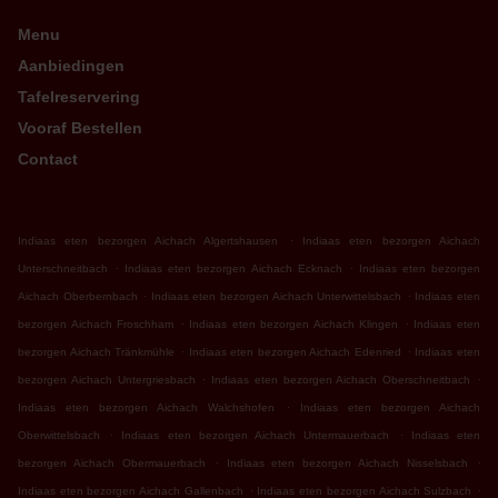
Menu
Aanbiedingen
Tafelreservering
Vooraf Bestellen
Contact
.
Indiaas eten bezorgen Aichach Algertshausen
Indiaas eten bezorgen Aichach
.
.
Unterschneitbach
Indiaas eten bezorgen Aichach Ecknach
Indiaas eten bezorgen
.
.
Aichach Oberbernbach
Indiaas eten bezorgen Aichach Unterwittelsbach
Indiaas eten
.
.
bezorgen Aichach Froschham
Indiaas eten bezorgen Aichach Klingen
Indiaas eten
.
.
bezorgen Aichach Tränkmühle
Indiaas eten bezorgen Aichach Edenried
Indiaas eten
.
.
bezorgen Aichach Untergriesbach
Indiaas eten bezorgen Aichach Oberschneitbach
.
Indiaas eten bezorgen Aichach Walchshofen
Indiaas eten bezorgen Aichach
.
.
Oberwittelsbach
Indiaas eten bezorgen Aichach Untermauerbach
Indiaas eten
.
.
bezorgen Aichach Obermauerbach
Indiaas eten bezorgen Aichach Nisselsbach
.
.
Indiaas eten bezorgen Aichach Gallenbach
Indiaas eten bezorgen Aichach Sulzbach