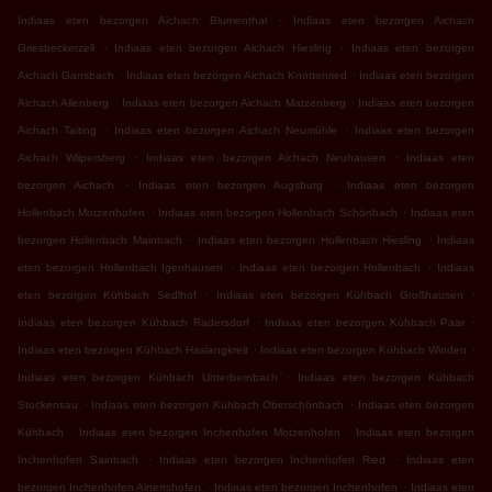
.
Indiaas eten bezorgen Aichach Blumenthal
Indiaas eten bezorgen Aichach
.
.
Griesbeckerzell
Indiaas eten bezorgen Aichach Hiesling
Indiaas eten bezorgen
.
.
Aichach Gansbach
Indiaas eten bezorgen Aichach Knottenried
Indiaas eten bezorgen
.
.
Aichach Allenberg
Indiaas eten bezorgen Aichach Matzenberg
Indiaas eten bezorgen
.
.
Aichach Taiting
Indiaas eten bezorgen Aichach Neumühle
Indiaas eten bezorgen
.
.
Aichach Wilpersberg
Indiaas eten bezorgen Aichach Neuhausen
Indiaas eten
.
.
bezorgen Aichach
Indiaas eten bezorgen Augsburg
Indiaas eten bezorgen
.
.
Hollenbach Motzenhofen
Indiaas eten bezorgen Hollenbach Schönbach
Indiaas eten
.
.
bezorgen Hollenbach Mainbach
Indiaas eten bezorgen Hollenbach Hiesling
Indiaas
.
.
eten bezorgen Hollenbach Igenhausen
Indiaas eten bezorgen Hollenbach
Indiaas
.
.
eten bezorgen Kühbach Sedlhof
Indiaas eten bezorgen Kühbach Großhausen
.
.
Indiaas eten bezorgen Kühbach Radersdorf
Indiaas eten bezorgen Kühbach Paar
.
.
Indiaas eten bezorgen Kühbach Haslangkreit
Indiaas eten bezorgen Kühbach Winden
.
Indiaas eten bezorgen Kühbach Unterbernbach
Indiaas eten bezorgen Kühbach
.
.
Stockensau
Indiaas eten bezorgen Kühbach Oberschönbach
Indiaas eten bezorgen
.
.
Kühbach
Indiaas eten bezorgen Inchenhofen Motzenhofen
Indiaas eten bezorgen
.
.
Inchenhofen Sainbach
Indiaas eten bezorgen Inchenhofen Ried
Indiaas eten
.
.
bezorgen Inchenhofen Ainertshofen
Indiaas eten bezorgen Inchenhofen
Indiaas eten