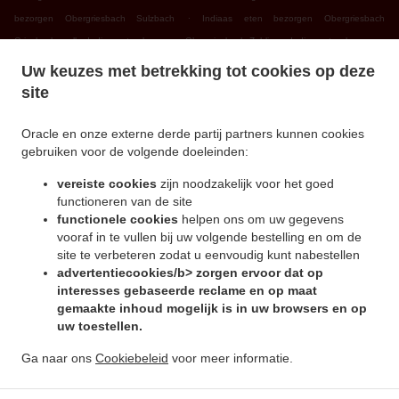
.
bezorgen Obergriesbach Sulzbach
Indiaas eten bezorgen Obergriesbach
.
.
Griesbeckerzell
Indiaas eten bezorgen Obergriesbach Zahling
Indiaas eten bezorgen
.
.
Obergriesbach Edenried
Indiaas eten bezorgen Obergriesbach
Indiaas eten bezorgen
Uw keuzes met betrekking tot cookies op deze
.
.
Altomünster Xyger
Indiaas eten bezorgen Altomünster Asbach
Indiaas eten bezorgen
site
.
.
Altomünster Wollomoos
Indiaas eten bezorgen Altomünster Thalhausen
Indiaas eten
.
.
bezorgen Altomünster Rudersberg
Indiaas eten bezorgen Altomünster Teufelsberg
Oracle en onze externe derde partij partners kunnen cookies
gebruiken voor de volgende doeleinden:
.
.
Indiaas eten bezorgen Altomünster
Indiaas eten bezorgen Sielenbach Gollenhof
.
Indiaas eten bezorgen Sielenbach Wollomoos
Indiaas eten bezorgen Sielenbach
vereiste cookies
zijn noodzakelijk voor het goed
.
.
Schafhausen
Indiaas eten bezorgen Sielenbach
Indiaas eten bezorgen Dasing
functioneren van de site
.
.
functionele cookies
helpen ons om uw gegevens
Wessiszell
Indiaas eten bezorgen Dasing Laimering
Indiaas eten bezorgen Dasing
vooraf in te vullen bij uw volgende bestelling en om de
.
.
Taiting
Indiaas eten bezorgen Dasing Bitzenhofen
Indiaas eten bezorgen Dasing
site te verbeteren zodat u eenvoudig kunt nabestellen
.
.
Neulwirth
Indiaas eten bezorgen Dasing
Indiaas eten bezorgen Schiltberg
advertentiecookies/b> zorgen ervoor dat op
.
.
Untermauerbach
Indiaas eten bezorgen Schiltberg Allenberg
Indiaas eten bezorgen
interesses gebaseerde reclame en op maat
.
.
gemaakte inhoud mogelijk is in uw browsers en op
Schiltberg Rapperzell
Indiaas eten bezorgen Schiltberg Bergen
Indiaas eten bezorgen
uw toestellen.
.
.
Schiltberg Gundertshausen
Indiaas eten bezorgen Schiltberg
Indiaas eten bezorgen
.
.
Gachenbach Westerham
Indiaas eten bezorgen Gachenbach
Indiaas eten bezorgen
Ga naar ons
Cookiebeleid
voor meer informatie.
.
.
Petersdorf Alsmoos
Indiaas eten bezorgen Petersdorf Gebersdorf
Indiaas eten
.
bezorgen Petersdorf
Online eten bestellen, voor afhaal en bezorging