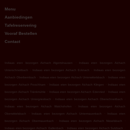
Menu
Aanbiedingen
Tafelreservering
Vooraf Bestellen
Contact
.
Indiaas eten bezorgen Aichach Algertshausen
Indiaas eten bezorgen Aichach
.
.
Unterschneitbach
Indiaas eten bezorgen Aichach Ecknach
Indiaas eten bezorgen
.
.
Aichach Oberbernbach
Indiaas eten bezorgen Aichach Unterwittelsbach
Indiaas eten
.
.
bezorgen Aichach Froschham
Indiaas eten bezorgen Aichach Klingen
Indiaas eten
.
.
bezorgen Aichach Tränkmühle
Indiaas eten bezorgen Aichach Edenried
Indiaas eten
.
.
bezorgen Aichach Untergriesbach
Indiaas eten bezorgen Aichach Oberschneitbach
.
Indiaas eten bezorgen Aichach Walchshofen
Indiaas eten bezorgen Aichach
.
.
Oberwittelsbach
Indiaas eten bezorgen Aichach Untermauerbach
Indiaas eten
.
.
bezorgen Aichach Obermauerbach
Indiaas eten bezorgen Aichach Nisselsbach
.
.
Indiaas eten bezorgen Aichach Gallenbach
Indiaas eten bezorgen Aichach Sulzbach