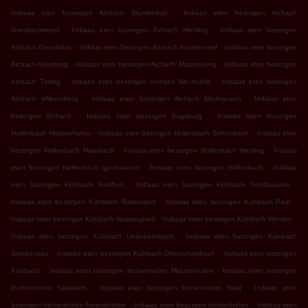
.
Indiaas eten bezorgen Aichach Blumenthal
Indiaas eten bezorgen Aichach
.
.
Griesbeckerzell
Indiaas eten bezorgen Aichach Hiesling
Indiaas eten bezorgen
.
.
Aichach Gansbach
Indiaas eten bezorgen Aichach Knottenried
Indiaas eten bezorgen
.
.
Aichach Allenberg
Indiaas eten bezorgen Aichach Matzenberg
Indiaas eten bezorgen
.
.
Aichach Taiting
Indiaas eten bezorgen Aichach Neumühle
Indiaas eten bezorgen
.
.
Aichach Wilpersberg
Indiaas eten bezorgen Aichach Neuhausen
Indiaas eten
.
.
bezorgen Aichach
Indiaas eten bezorgen Augsburg
Indiaas eten bezorgen
.
.
Hollenbach Motzenhofen
Indiaas eten bezorgen Hollenbach Schönbach
Indiaas eten
.
.
bezorgen Hollenbach Mainbach
Indiaas eten bezorgen Hollenbach Hiesling
Indiaas
.
.
eten bezorgen Hollenbach Igenhausen
Indiaas eten bezorgen Hollenbach
Indiaas
.
.
eten bezorgen Kühbach Sedlhof
Indiaas eten bezorgen Kühbach Großhausen
.
.
Indiaas eten bezorgen Kühbach Radersdorf
Indiaas eten bezorgen Kühbach Paar
.
.
Indiaas eten bezorgen Kühbach Haslangkreit
Indiaas eten bezorgen Kühbach Winden
.
Indiaas eten bezorgen Kühbach Unterbernbach
Indiaas eten bezorgen Kühbach
.
.
Stockensau
Indiaas eten bezorgen Kühbach Oberschönbach
Indiaas eten bezorgen
.
.
Kühbach
Indiaas eten bezorgen Inchenhofen Motzenhofen
Indiaas eten bezorgen
.
.
Inchenhofen Sainbach
Indiaas eten bezorgen Inchenhofen Ried
Indiaas eten
.
.
bezorgen Inchenhofen Ainertshofen
Indiaas eten bezorgen Inchenhofen
Indiaas eten