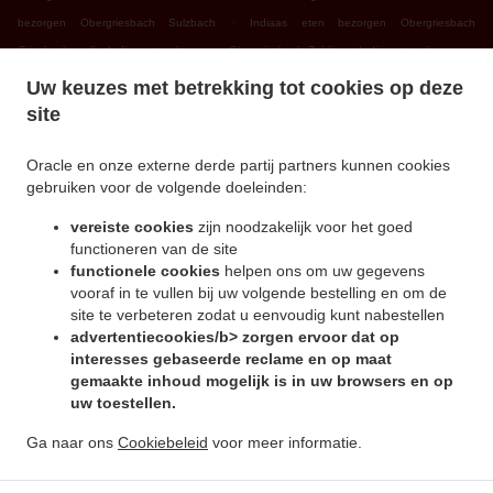
.
bezorgen Obergriesbach Sulzbach
Indiaas eten bezorgen Obergriesbach
.
.
Griesbeckerzell
Indiaas eten bezorgen Obergriesbach Zahling
Indiaas eten bezorgen
.
.
Obergriesbach Edenried
Indiaas eten bezorgen Obergriesbach
Indiaas eten bezorgen
Uw keuzes met betrekking tot cookies op deze
.
.
Altomünster Xyger
Indiaas eten bezorgen Altomünster Asbach
Indiaas eten bezorgen
site
.
.
Altomünster Wollomoos
Indiaas eten bezorgen Altomünster Thalhausen
Indiaas eten
.
.
bezorgen Altomünster Rudersberg
Indiaas eten bezorgen Altomünster Teufelsberg
Oracle en onze externe derde partij partners kunnen cookies
gebruiken voor de volgende doeleinden:
.
.
Indiaas eten bezorgen Altomünster
Indiaas eten bezorgen Sielenbach Gollenhof
.
Indiaas eten bezorgen Sielenbach Wollomoos
Indiaas eten bezorgen Sielenbach
vereiste cookies
zijn noodzakelijk voor het goed
.
.
Schafhausen
Indiaas eten bezorgen Sielenbach
Indiaas eten bezorgen Dasing
functioneren van de site
.
.
functionele cookies
helpen ons om uw gegevens
Wessiszell
Indiaas eten bezorgen Dasing Laimering
Indiaas eten bezorgen Dasing
vooraf in te vullen bij uw volgende bestelling en om de
.
.
Taiting
Indiaas eten bezorgen Dasing Bitzenhofen
Indiaas eten bezorgen Dasing
site te verbeteren zodat u eenvoudig kunt nabestellen
.
.
Neulwirth
Indiaas eten bezorgen Dasing
Indiaas eten bezorgen Schiltberg
advertentiecookies/b> zorgen ervoor dat op
.
.
Untermauerbach
Indiaas eten bezorgen Schiltberg Allenberg
Indiaas eten bezorgen
interesses gebaseerde reclame en op maat
.
.
gemaakte inhoud mogelijk is in uw browsers en op
Schiltberg Rapperzell
Indiaas eten bezorgen Schiltberg Bergen
Indiaas eten bezorgen
uw toestellen.
.
.
Schiltberg Gundertshausen
Indiaas eten bezorgen Schiltberg
Indiaas eten bezorgen
.
.
Gachenbach Westerham
Indiaas eten bezorgen Gachenbach
Indiaas eten bezorgen
Ga naar ons
Cookiebeleid
voor meer informatie.
.
.
Petersdorf Alsmoos
Indiaas eten bezorgen Petersdorf Gebersdorf
Indiaas eten
.
bezorgen Petersdorf
Online eten bestellen, voor afhaal en bezorging