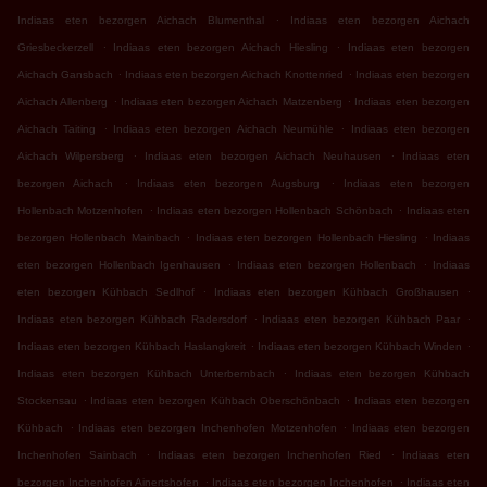
.
Indiaas eten bezorgen Aichach Blumenthal
Indiaas eten bezorgen Aichach
.
.
Griesbeckerzell
Indiaas eten bezorgen Aichach Hiesling
Indiaas eten bezorgen
.
.
Aichach Gansbach
Indiaas eten bezorgen Aichach Knottenried
Indiaas eten bezorgen
.
.
Aichach Allenberg
Indiaas eten bezorgen Aichach Matzenberg
Indiaas eten bezorgen
.
.
Aichach Taiting
Indiaas eten bezorgen Aichach Neumühle
Indiaas eten bezorgen
.
.
Aichach Wilpersberg
Indiaas eten bezorgen Aichach Neuhausen
Indiaas eten
.
.
bezorgen Aichach
Indiaas eten bezorgen Augsburg
Indiaas eten bezorgen
.
.
Hollenbach Motzenhofen
Indiaas eten bezorgen Hollenbach Schönbach
Indiaas eten
.
.
bezorgen Hollenbach Mainbach
Indiaas eten bezorgen Hollenbach Hiesling
Indiaas
.
.
eten bezorgen Hollenbach Igenhausen
Indiaas eten bezorgen Hollenbach
Indiaas
.
.
eten bezorgen Kühbach Sedlhof
Indiaas eten bezorgen Kühbach Großhausen
.
.
Indiaas eten bezorgen Kühbach Radersdorf
Indiaas eten bezorgen Kühbach Paar
.
.
Indiaas eten bezorgen Kühbach Haslangkreit
Indiaas eten bezorgen Kühbach Winden
.
Indiaas eten bezorgen Kühbach Unterbernbach
Indiaas eten bezorgen Kühbach
.
.
Stockensau
Indiaas eten bezorgen Kühbach Oberschönbach
Indiaas eten bezorgen
.
.
Kühbach
Indiaas eten bezorgen Inchenhofen Motzenhofen
Indiaas eten bezorgen
.
.
Inchenhofen Sainbach
Indiaas eten bezorgen Inchenhofen Ried
Indiaas eten
.
.
bezorgen Inchenhofen Ainertshofen
Indiaas eten bezorgen Inchenhofen
Indiaas eten