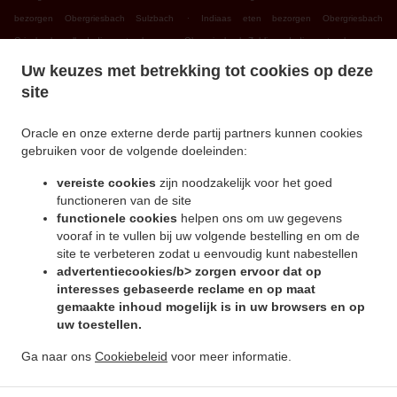
.
bezorgen Obergriesbach Sulzbach
Indiaas eten bezorgen Obergriesbach
.
.
Griesbeckerzell
Indiaas eten bezorgen Obergriesbach Zahling
Indiaas eten bezorgen
.
.
Obergriesbach Edenried
Indiaas eten bezorgen Obergriesbach
Indiaas eten bezorgen
Uw keuzes met betrekking tot cookies op deze
.
.
Altomünster Xyger
Indiaas eten bezorgen Altomünster Asbach
Indiaas eten bezorgen
site
.
.
Altomünster Wollomoos
Indiaas eten bezorgen Altomünster Thalhausen
Indiaas eten
.
.
bezorgen Altomünster Rudersberg
Indiaas eten bezorgen Altomünster Teufelsberg
Oracle en onze externe derde partij partners kunnen cookies
gebruiken voor de volgende doeleinden:
.
.
Indiaas eten bezorgen Altomünster
Indiaas eten bezorgen Sielenbach Gollenhof
.
Indiaas eten bezorgen Sielenbach Wollomoos
Indiaas eten bezorgen Sielenbach
vereiste cookies
zijn noodzakelijk voor het goed
.
.
Schafhausen
Indiaas eten bezorgen Sielenbach
Indiaas eten bezorgen Dasing
functioneren van de site
.
.
functionele cookies
helpen ons om uw gegevens
Wessiszell
Indiaas eten bezorgen Dasing Laimering
Indiaas eten bezorgen Dasing
vooraf in te vullen bij uw volgende bestelling en om de
.
.
Taiting
Indiaas eten bezorgen Dasing Bitzenhofen
Indiaas eten bezorgen Dasing
site te verbeteren zodat u eenvoudig kunt nabestellen
.
.
Neulwirth
Indiaas eten bezorgen Dasing
Indiaas eten bezorgen Schiltberg
advertentiecookies/b> zorgen ervoor dat op
.
.
Untermauerbach
Indiaas eten bezorgen Schiltberg Allenberg
Indiaas eten bezorgen
interesses gebaseerde reclame en op maat
.
.
gemaakte inhoud mogelijk is in uw browsers en op
Schiltberg Rapperzell
Indiaas eten bezorgen Schiltberg Bergen
Indiaas eten bezorgen
uw toestellen.
.
.
Schiltberg Gundertshausen
Indiaas eten bezorgen Schiltberg
Indiaas eten bezorgen
.
.
Gachenbach Westerham
Indiaas eten bezorgen Gachenbach
Indiaas eten bezorgen
Ga naar ons
Cookiebeleid
voor meer informatie.
.
.
Petersdorf Alsmoos
Indiaas eten bezorgen Petersdorf Gebersdorf
Indiaas eten
.
bezorgen Petersdorf
Online eten bestellen, voor afhaal en bezorging