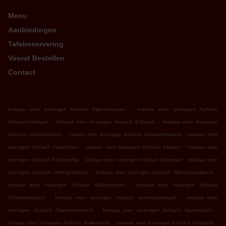
Menu
Aanbiedingen
Tafelreservering
Vooraf Bestellen
Contact
.
Indiaas eten bezorgen Aichach Algertshausen
Indiaas eten bezorgen Aichach
.
.
Unterschneitbach
Indiaas eten bezorgen Aichach Ecknach
Indiaas eten bezorgen
.
.
Aichach Oberbernbach
Indiaas eten bezorgen Aichach Unterwittelsbach
Indiaas eten
.
.
bezorgen Aichach Froschham
Indiaas eten bezorgen Aichach Klingen
Indiaas eten
.
.
bezorgen Aichach Tränkmühle
Indiaas eten bezorgen Aichach Edenried
Indiaas eten
.
.
bezorgen Aichach Untergriesbach
Indiaas eten bezorgen Aichach Oberschneitbach
.
Indiaas eten bezorgen Aichach Walchshofen
Indiaas eten bezorgen Aichach
.
.
Oberwittelsbach
Indiaas eten bezorgen Aichach Untermauerbach
Indiaas eten
.
.
bezorgen Aichach Obermauerbach
Indiaas eten bezorgen Aichach Nisselsbach
.
.
Indiaas eten bezorgen Aichach Gallenbach
Indiaas eten bezorgen Aichach Sulzbach