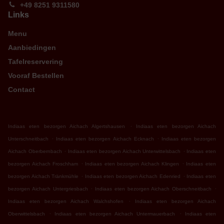
+49 8251 9311580
Links
Menu
Aanbiedingen
Tafelreservering
Vooraf Bestellen
Contact
.
Indiaas eten bezorgen Aichach Algertshausen
Indiaas eten bezorgen Aichach
.
.
Unterschneitbach
Indiaas eten bezorgen Aichach Ecknach
Indiaas eten bezorgen
.
.
Aichach Oberbernbach
Indiaas eten bezorgen Aichach Unterwittelsbach
Indiaas eten
.
.
bezorgen Aichach Froschham
Indiaas eten bezorgen Aichach Klingen
Indiaas eten
.
.
bezorgen Aichach Tränkmühle
Indiaas eten bezorgen Aichach Edenried
Indiaas eten
.
.
bezorgen Aichach Untergriesbach
Indiaas eten bezorgen Aichach Oberschneitbach
.
Indiaas eten bezorgen Aichach Walchshofen
Indiaas eten bezorgen Aichach
.
.
Oberwittelsbach
Indiaas eten bezorgen Aichach Untermauerbach
Indiaas eten