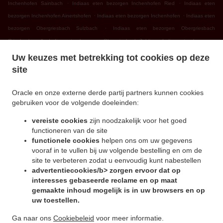
.
.
Inchenhofen Sainbach
Indiaas eten bezorgen Inchenhofen Ried
Indiaas eten
.
.
bezorgen Inchenhofen Ainertshofen
Indiaas eten bezorgen Inchenhofen
Indiaas eten
.
bezorgen Obergriesbach Sulzbach
Indiaas eten bezorgen Obergriesbach
.
.
Griesbeckerzell
Indiaas eten bezorgen Obergriesbach Zahling
Indiaas eten bezorgen
.
.
Obergriesbach Edenried
Indiaas eten bezorgen Obergriesbach
Indiaas eten bezorgen
Uw keuzes met betrekking tot cookies op deze
.
.
Altomünster Xyger
Indiaas eten bezorgen Altomünster Asbach
Indiaas eten bezorgen
site
.
.
Altomünster Wollomoos
Indiaas eten bezorgen Altomünster Thalhausen
Indiaas eten
.
.
bezorgen Altomünster Rudersberg
Indiaas eten bezorgen Altomünster Teufelsberg
Oracle en onze externe derde partij partners kunnen cookies
gebruiken voor de volgende doeleinden:
.
.
Indiaas eten bezorgen Altomünster
Indiaas eten bezorgen Sielenbach Gollenhof
.
Indiaas eten bezorgen Sielenbach Wollomoos
Indiaas eten bezorgen Sielenbach
vereiste cookies
zijn noodzakelijk voor het goed
.
.
Schafhausen
Indiaas eten bezorgen Sielenbach
Indiaas eten bezorgen Dasing
functioneren van de site
.
.
functionele cookies
helpen ons om uw gegevens
Wessiszell
Indiaas eten bezorgen Dasing Laimering
Indiaas eten bezorgen Dasing
vooraf in te vullen bij uw volgende bestelling en om de
.
.
Taiting
Indiaas eten bezorgen Dasing Bitzenhofen
Indiaas eten bezorgen Dasing
site te verbeteren zodat u eenvoudig kunt nabestellen
.
.
Neulwirth
Indiaas eten bezorgen Dasing
Indiaas eten bezorgen Schiltberg
advertentiecookies/b> zorgen ervoor dat op
.
.
Untermauerbach
Indiaas eten bezorgen Schiltberg Allenberg
Indiaas eten bezorgen
interesses gebaseerde reclame en op maat
.
.
gemaakte inhoud mogelijk is in uw browsers en op
Schiltberg Rapperzell
Indiaas eten bezorgen Schiltberg Bergen
Indiaas eten bezorgen
uw toestellen.
.
.
Schiltberg Gundertshausen
Indiaas eten bezorgen Schiltberg
Indiaas eten bezorgen
.
.
Gachenbach Westerham
Indiaas eten bezorgen Gachenbach
Indiaas eten bezorgen
Ga naar ons
Cookiebeleid
voor meer informatie.