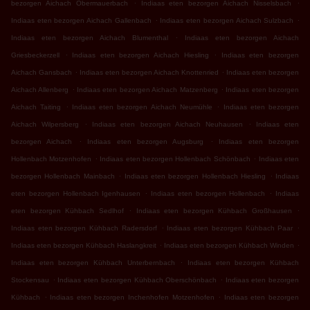
.
.
bezorgen Aichach Obermauerbach
Indiaas eten bezorgen Aichach Nisselsbach
.
.
Indiaas eten bezorgen Aichach Gallenbach
Indiaas eten bezorgen Aichach Sulzbach
.
Indiaas eten bezorgen Aichach Blumenthal
Indiaas eten bezorgen Aichach
.
.
Griesbeckerzell
Indiaas eten bezorgen Aichach Hiesling
Indiaas eten bezorgen
.
.
Aichach Gansbach
Indiaas eten bezorgen Aichach Knottenried
Indiaas eten bezorgen
.
.
Aichach Allenberg
Indiaas eten bezorgen Aichach Matzenberg
Indiaas eten bezorgen
.
.
Aichach Taiting
Indiaas eten bezorgen Aichach Neumühle
Indiaas eten bezorgen
.
.
Aichach Wilpersberg
Indiaas eten bezorgen Aichach Neuhausen
Indiaas eten
.
.
bezorgen Aichach
Indiaas eten bezorgen Augsburg
Indiaas eten bezorgen
.
.
Hollenbach Motzenhofen
Indiaas eten bezorgen Hollenbach Schönbach
Indiaas eten
.
.
bezorgen Hollenbach Mainbach
Indiaas eten bezorgen Hollenbach Hiesling
Indiaas
.
.
eten bezorgen Hollenbach Igenhausen
Indiaas eten bezorgen Hollenbach
Indiaas
.
.
eten bezorgen Kühbach Sedlhof
Indiaas eten bezorgen Kühbach Großhausen
.
.
Indiaas eten bezorgen Kühbach Radersdorf
Indiaas eten bezorgen Kühbach Paar
.
.
Indiaas eten bezorgen Kühbach Haslangkreit
Indiaas eten bezorgen Kühbach Winden
.
Indiaas eten bezorgen Kühbach Unterbernbach
Indiaas eten bezorgen Kühbach
.
.
Stockensau
Indiaas eten bezorgen Kühbach Oberschönbach
Indiaas eten bezorgen
.
.
Kühbach
Indiaas eten bezorgen Inchenhofen Motzenhofen
Indiaas eten bezorgen