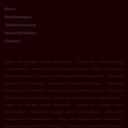
Menu
Aanbiedingen
Tafelreservering
Vooraf Bestellen
Contact
.
Indiaas eten bezorgen Aichach Algertshausen
Indiaas eten bezorgen Aichach
.
.
Unterschneitbach
Indiaas eten bezorgen Aichach Ecknach
Indiaas eten bezorgen
.
.
Aichach Oberbernbach
Indiaas eten bezorgen Aichach Unterwittelsbach
Indiaas eten
.
.
bezorgen Aichach Froschham
Indiaas eten bezorgen Aichach Klingen
Indiaas eten
.
.
bezorgen Aichach Tränkmühle
Indiaas eten bezorgen Aichach Edenried
Indiaas eten
.
.
bezorgen Aichach Untergriesbach
Indiaas eten bezorgen Aichach Oberschneitbach
.
Indiaas eten bezorgen Aichach Walchshofen
Indiaas eten bezorgen Aichach
.
.
Oberwittelsbach
Indiaas eten bezorgen Aichach Untermauerbach
Indiaas eten
.
.
bezorgen Aichach Obermauerbach
Indiaas eten bezorgen Aichach Nisselsbach
.
.
Indiaas eten bezorgen Aichach Gallenbach
Indiaas eten bezorgen Aichach Sulzbach