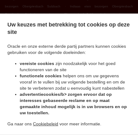
.
bezorgen Obergriesbach Sulzbach
Indiaas eten bezorgen Obergriesbach
.
.
Griesbeckerzell
Indiaas eten bezorgen Obergriesbach Zahling
Indiaas eten bezorgen
.
.
Obergriesbach Edenried
Indiaas eten bezorgen Obergriesbach
Indiaas eten bezorgen
Uw keuzes met betrekking tot cookies op deze
.
.
Altomünster Xyger
Indiaas eten bezorgen Altomünster Asbach
Indiaas eten bezorgen
site
.
.
Altomünster Wollomoos
Indiaas eten bezorgen Altomünster Thalhausen
Indiaas eten
.
.
bezorgen Altomünster Rudersberg
Indiaas eten bezorgen Altomünster Teufelsberg
Oracle en onze externe derde partij partners kunnen cookies
gebruiken voor de volgende doeleinden:
.
.
Indiaas eten bezorgen Altomünster
Indiaas eten bezorgen Sielenbach Gollenhof
.
Indiaas eten bezorgen Sielenbach Wollomoos
Indiaas eten bezorgen Sielenbach
vereiste cookies
zijn noodzakelijk voor het goed
.
.
Schafhausen
Indiaas eten bezorgen Sielenbach
Indiaas eten bezorgen Dasing
functioneren van de site
.
.
functionele cookies
helpen ons om uw gegevens
Wessiszell
Indiaas eten bezorgen Dasing Laimering
Indiaas eten bezorgen Dasing
vooraf in te vullen bij uw volgende bestelling en om de
.
.
Taiting
Indiaas eten bezorgen Dasing Bitzenhofen
Indiaas eten bezorgen Dasing
site te verbeteren zodat u eenvoudig kunt nabestellen
.
.
Neulwirth
Indiaas eten bezorgen Dasing
Indiaas eten bezorgen Schiltberg
advertentiecookies/b> zorgen ervoor dat op
.
.
Untermauerbach
Indiaas eten bezorgen Schiltberg Allenberg
Indiaas eten bezorgen
interesses gebaseerde reclame en op maat
.
.
gemaakte inhoud mogelijk is in uw browsers en op
Schiltberg Rapperzell
Indiaas eten bezorgen Schiltberg Bergen
Indiaas eten bezorgen
uw toestellen.
.
.
Schiltberg Gundertshausen
Indiaas eten bezorgen Schiltberg
Indiaas eten bezorgen
.
.
Gachenbach Westerham
Indiaas eten bezorgen Gachenbach
Indiaas eten bezorgen
Ga naar ons
Cookiebeleid
voor meer informatie.
.
.
Petersdorf Alsmoos
Indiaas eten bezorgen Petersdorf Gebersdorf
Indiaas eten
.
bezorgen Petersdorf
Online eten bestellen, voor afhaal en bezorging