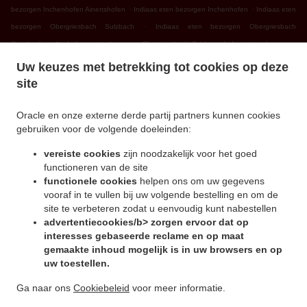
.
.
bezorgen Inchenhofen Ainertshofen
Indiaas eten bezorgen Inchenhofen
Indiaas eten
.
bezorgen Obergriesbach Sulzbach
Indiaas eten bezorgen Obergriesbach
.
.
Griesbeckerzell
Indiaas eten bezorgen Obergriesbach Zahling
Indiaas eten bezorgen
.
.
Obergriesbach Edenried
Indiaas eten bezorgen Obergriesbach
Indiaas eten bezorgen
Uw keuzes met betrekking tot cookies op deze
.
.
Altomünster Xyger
Indiaas eten bezorgen Altomünster Asbach
Indiaas eten bezorgen
site
.
.
Altomünster Wollomoos
Indiaas eten bezorgen Altomünster Thalhausen
Indiaas eten
.
.
bezorgen Altomünster Rudersberg
Indiaas eten bezorgen Altomünster Teufelsberg
Oracle en onze externe derde partij partners kunnen cookies
gebruiken voor de volgende doeleinden:
.
.
Indiaas eten bezorgen Altomünster
Indiaas eten bezorgen Sielenbach Gollenhof
.
Indiaas eten bezorgen Sielenbach Wollomoos
Indiaas eten bezorgen Sielenbach
vereiste cookies
zijn noodzakelijk voor het goed
.
.
Schafhausen
Indiaas eten bezorgen Sielenbach
Indiaas eten bezorgen Dasing
functioneren van de site
.
.
functionele cookies
helpen ons om uw gegevens
Wessiszell
Indiaas eten bezorgen Dasing Laimering
Indiaas eten bezorgen Dasing
vooraf in te vullen bij uw volgende bestelling en om de
.
.
Taiting
Indiaas eten bezorgen Dasing Bitzenhofen
Indiaas eten bezorgen Dasing
site te verbeteren zodat u eenvoudig kunt nabestellen
.
.
Neulwirth
Indiaas eten bezorgen Dasing
Indiaas eten bezorgen Schiltberg
advertentiecookies/b> zorgen ervoor dat op
.
.
Untermauerbach
Indiaas eten bezorgen Schiltberg Allenberg
Indiaas eten bezorgen
interesses gebaseerde reclame en op maat
.
.
gemaakte inhoud mogelijk is in uw browsers en op
Schiltberg Rapperzell
Indiaas eten bezorgen Schiltberg Bergen
Indiaas eten bezorgen
uw toestellen.
.
.
Schiltberg Gundertshausen
Indiaas eten bezorgen Schiltberg
Indiaas eten bezorgen
.
.
Gachenbach Westerham
Indiaas eten bezorgen Gachenbach
Indiaas eten bezorgen
Ga naar ons
Cookiebeleid
voor meer informatie.
.
.
Petersdorf Alsmoos
Indiaas eten bezorgen Petersdorf Gebersdorf
Indiaas eten