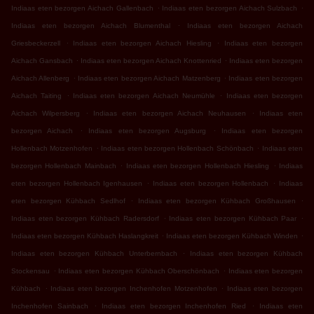
.
.
Indiaas eten bezorgen Aichach Gallenbach
Indiaas eten bezorgen Aichach Sulzbach
.
Indiaas eten bezorgen Aichach Blumenthal
Indiaas eten bezorgen Aichach
.
.
Griesbeckerzell
Indiaas eten bezorgen Aichach Hiesling
Indiaas eten bezorgen
.
.
Aichach Gansbach
Indiaas eten bezorgen Aichach Knottenried
Indiaas eten bezorgen
.
.
Aichach Allenberg
Indiaas eten bezorgen Aichach Matzenberg
Indiaas eten bezorgen
.
.
Aichach Taiting
Indiaas eten bezorgen Aichach Neumühle
Indiaas eten bezorgen
.
.
Aichach Wilpersberg
Indiaas eten bezorgen Aichach Neuhausen
Indiaas eten
.
.
bezorgen Aichach
Indiaas eten bezorgen Augsburg
Indiaas eten bezorgen
.
.
Hollenbach Motzenhofen
Indiaas eten bezorgen Hollenbach Schönbach
Indiaas eten
.
.
bezorgen Hollenbach Mainbach
Indiaas eten bezorgen Hollenbach Hiesling
Indiaas
.
.
eten bezorgen Hollenbach Igenhausen
Indiaas eten bezorgen Hollenbach
Indiaas
.
.
eten bezorgen Kühbach Sedlhof
Indiaas eten bezorgen Kühbach Großhausen
.
.
Indiaas eten bezorgen Kühbach Radersdorf
Indiaas eten bezorgen Kühbach Paar
.
.
Indiaas eten bezorgen Kühbach Haslangkreit
Indiaas eten bezorgen Kühbach Winden
.
Indiaas eten bezorgen Kühbach Unterbernbach
Indiaas eten bezorgen Kühbach
.
.
Stockensau
Indiaas eten bezorgen Kühbach Oberschönbach
Indiaas eten bezorgen
.
.
Kühbach
Indiaas eten bezorgen Inchenhofen Motzenhofen
Indiaas eten bezorgen
.
.
Inchenhofen Sainbach
Indiaas eten bezorgen Inchenhofen Ried
Indiaas eten