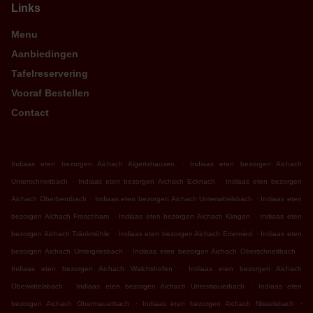
Links
Menu
Aanbiedingen
Tafelreservering
Vooraf Bestellen
Contact
.
Indiaas eten bezorgen Aichach Algertshausen
Indiaas eten bezorgen Aichach
.
.
Unterschneitbach
Indiaas eten bezorgen Aichach Ecknach
Indiaas eten bezorgen
.
.
Aichach Oberbernbach
Indiaas eten bezorgen Aichach Unterwittelsbach
Indiaas eten
.
.
bezorgen Aichach Froschham
Indiaas eten bezorgen Aichach Klingen
Indiaas eten
.
.
bezorgen Aichach Tränkmühle
Indiaas eten bezorgen Aichach Edenried
Indiaas eten
.
.
bezorgen Aichach Untergriesbach
Indiaas eten bezorgen Aichach Oberschneitbach
.
Indiaas eten bezorgen Aichach Walchshofen
Indiaas eten bezorgen Aichach
.
.
Oberwittelsbach
Indiaas eten bezorgen Aichach Untermauerbach
Indiaas eten
.
.
bezorgen Aichach Obermauerbach
Indiaas eten bezorgen Aichach Nisselsbach