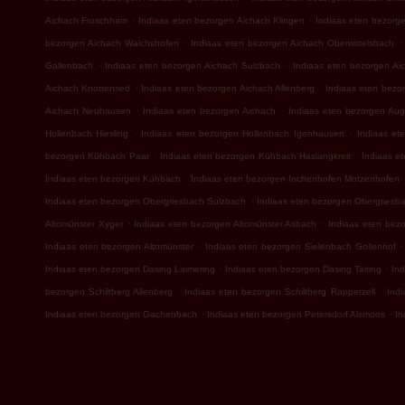
.
.
Aichach Froschham
Indiaas eten bezorgen Aichach Klingen
Indiaas eten bezorg
.
.
bezorgen Aichach Walchshofen
Indiaas eten bezorgen Aichach Oberwittelsbach
.
.
Gallenbach
Indiaas eten bezorgen Aichach Sulzbach
Indiaas eten bezorgen Ai
.
.
Aichach Knottenried
Indiaas eten bezorgen Aichach Allenberg
Indiaas eten bezo
.
.
Aichach Neuhausen
Indiaas eten bezorgen Aichach
Indiaas eten bezorgen Aug
.
.
Hollenbach Hiesling
Indiaas eten bezorgen Hollenbach Igenhausen
Indiaas et
.
.
bezorgen Kühbach Paar
Indiaas eten bezorgen Kühbach Haslangkreit
Indiaas e
.
Indiaas eten bezorgen Kühbach
Indiaas eten bezorgen Inchenhofen Motzenhofen
.
Indiaas eten bezorgen Obergriesbach Sulzbach
Indiaas eten bezorgen Obergriesba
.
.
Altomünster Xyger
Indiaas eten bezorgen Altomünster Asbach
Indiaas eten bez
.
.
Indiaas eten bezorgen Altomünster
Indiaas eten bezorgen Sielenbach Gollenhof
.
.
Indiaas eten bezorgen Dasing Laimering
Indiaas eten bezorgen Dasing Taiting
In
.
.
bezorgen Schiltberg Allenberg
Indiaas eten bezorgen Schiltberg Rapperzell
Indi
.
.
Indiaas eten bezorgen Gachenbach
Indiaas eten bezorgen Petersdorf Alsmoos
In