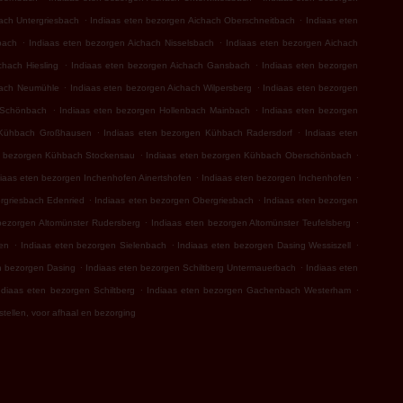
.
.
ach Untergriesbach
Indiaas eten bezorgen Aichach Oberschneitbach
Indiaas eten
.
.
bach
Indiaas eten bezorgen Aichach Nisselsbach
Indiaas eten bezorgen Aichach
.
.
chach Hiesling
Indiaas eten bezorgen Aichach Gansbach
Indiaas eten bezorgen
.
.
hach Neumühle
Indiaas eten bezorgen Aichach Wilpersberg
Indiaas eten bezorgen
.
.
 Schönbach
Indiaas eten bezorgen Hollenbach Mainbach
Indiaas eten bezorgen
.
.
 Kühbach Großhausen
Indiaas eten bezorgen Kühbach Radersdorf
Indiaas eten
.
.
n bezorgen Kühbach Stockensau
Indiaas eten bezorgen Kühbach Oberschönbach
.
.
iaas eten bezorgen Inchenhofen Ainertshofen
Indiaas eten bezorgen Inchenhofen
.
.
rgriesbach Edenried
Indiaas eten bezorgen Obergriesbach
Indiaas eten bezorgen
.
.
bezorgen Altomünster Rudersberg
Indiaas eten bezorgen Altomünster Teufelsberg
.
.
.
en
Indiaas eten bezorgen Sielenbach
Indiaas eten bezorgen Dasing Wessiszell
.
.
n bezorgen Dasing
Indiaas eten bezorgen Schiltberg Untermauerbach
Indiaas eten
.
.
ndiaas eten bezorgen Schiltberg
Indiaas eten bezorgen Gachenbach Westerham
stellen, voor afhaal en bezorging