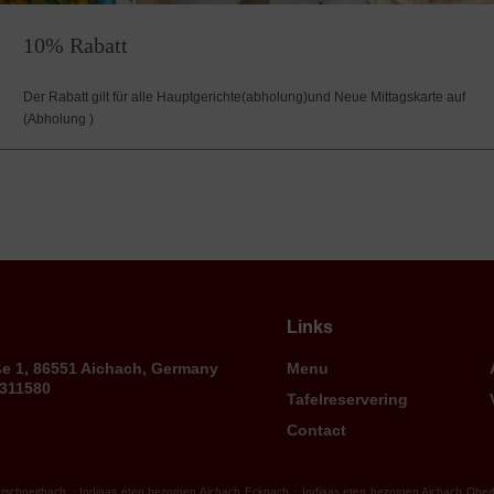
10% Rabatt
Der Rabatt gilt für alle Hauptgerichte(abholung)und Neue Mittagskarte auf
(Abholung )
Links
ße 1, 86551 Aichach, Germany
Menu
9311580
Tafelreservering
Contact
.
.
rschneitbach
Indiaas eten bezorgen Aichach Ecknach
Indiaas eten bezorgen Aichach Obe