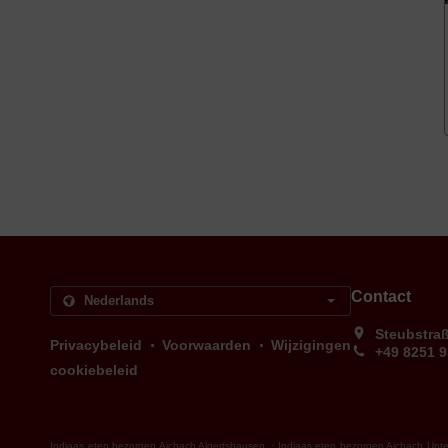
Contact
Steubstra
.
.
Privacybeleid
Voorwaarden
Wijzigingen
+49 8251 
cookiebeleid
.
Indiaas eten bezorgen Aichach Algertshausen
Indiaas eten bezorgen Aichach Unte