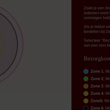
Zoek je een II
iedereen weet 
sommigen hebb
Als je lekker w
bestellen bij D
Selecteer "Bezo
van een vers be
Bezorgkos
Zone 1
, Mi
Zone 2
, Mi
Zone 3
, Mi
Zone 4
, Mi
Zone5
, Mi
Zone 6
, Mi