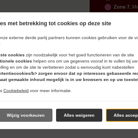
Zone 7
, Mi
s met betrekking tot cookies op deze site
onze externe derde partij partners kunnen cookies gebruiken voor de v
:
iste cookies
zijn noodzakelijk voor het goed functioneren van de site
en En Bezorgen In Hollenb
tionele cookies
helpen ons om uw gegevens vooraf in te vullen bij u
elling en om de site te verbeteren zodat u eenvoudig kunt nabestellen
rtentiecookies/b> zorgen ervoor dat op interesses gebaseerde re
aat gemaakte inhoud mogelijk is in uw browsers en op uw toestel
ns
Cookiebeleid
voor meer informatie.
s in de buurt van Hollenbach Schönbach en nemen graag uw on
ieve online menu te grasduinen en bestel wanneer u klaar ben
Wijzig voorkeuren
Alles weigeren
Alles accep
g om uw bestelling te bevestigen en u een individuele tijd te g