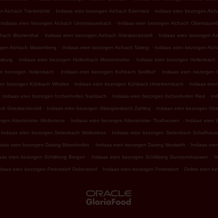
.
.
en Aichach Tränkmühle
Indiaas eten bezorgen Aichach Edenried
Indiaas eten bezorgen Aich
.
Indiaas eten bezorgen Aichach Untermauerbach
Indiaas eten bezorgen Aichach Obermauer
.
.
chach Blumenthal
Indiaas eten bezorgen Aichach Griesbeckerzell
Indiaas eten bezorgen Ai
.
.
rgen Aichach Matzenberg
Indiaas eten bezorgen Aichach Taiting
Indiaas eten bezorgen Aic
.
.
sburg
Indiaas eten bezorgen Hollenbach Motzenhofen
Indiaas eten bezorgen Hollenbach
.
.
en bezorgen Hollenbach
Indiaas eten bezorgen Kühbach Sedlhof
Indiaas eten bezorgen
.
.
ten bezorgen Kühbach Winden
Indiaas eten bezorgen Kühbach Unterbernbach
Indiaas ete
.
.
.
Indiaas eten bezorgen Inchenhofen Sainbach
Indiaas eten bezorgen Inchenhofen Ried
Ind
.
.
ch Griesbeckerzell
Indiaas eten bezorgen Obergriesbach Zahling
Indiaas eten bezorgen Obe
.
.
orgen Altomünster Wollomoos
Indiaas eten bezorgen Altomünster Thalhausen
Indiaas eten 
.
Indiaas eten bezorgen Sielenbach Wollomoos
Indiaas eten bezorgen Sielenbach Schafhaus
.
.
diaas eten bezorgen Dasing Bitzenhofen
Indiaas eten bezorgen Dasing Neulwirth
Indiaas ete
.
.
aas eten bezorgen Schiltberg Bergen
Indiaas eten bezorgen Schiltberg Gundertshausen
I
.
.
diaas eten bezorgen Petersdorf Gebersdorf
Indiaas eten bezorgen Petersdorf
Online eten be