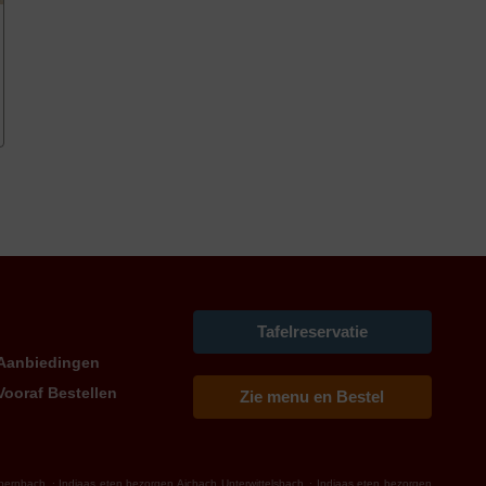
Tafelreservatie
Aanbiedingen
Vooraf Bestellen
Zie menu en Bestel
.
.
rbernbach
Indiaas eten bezorgen Aichach Unterwittelsbach
Indiaas eten bezorgen