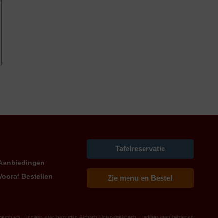
Tafelreservatie
Aanbiedingen
Vooraf Bestellen
Zie menu en Bestel
.
.
rbernbach
Indiaas eten bezorgen Aichach Unterwittelsbach
Indiaas eten bezorgen