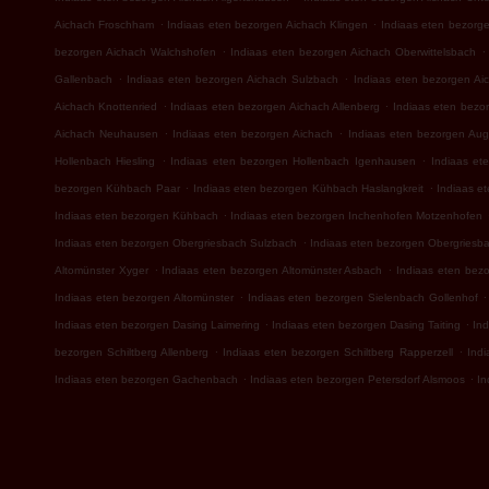
.
.
Aichach Froschham
Indiaas eten bezorgen Aichach Klingen
Indiaas eten bezorg
.
.
bezorgen Aichach Walchshofen
Indiaas eten bezorgen Aichach Oberwittelsbach
.
.
Gallenbach
Indiaas eten bezorgen Aichach Sulzbach
Indiaas eten bezorgen Ai
.
.
Aichach Knottenried
Indiaas eten bezorgen Aichach Allenberg
Indiaas eten bezo
.
.
Aichach Neuhausen
Indiaas eten bezorgen Aichach
Indiaas eten bezorgen Aug
.
.
Hollenbach Hiesling
Indiaas eten bezorgen Hollenbach Igenhausen
Indiaas et
.
.
bezorgen Kühbach Paar
Indiaas eten bezorgen Kühbach Haslangkreit
Indiaas e
.
Indiaas eten bezorgen Kühbach
Indiaas eten bezorgen Inchenhofen Motzenhofen
.
Indiaas eten bezorgen Obergriesbach Sulzbach
Indiaas eten bezorgen Obergriesba
.
.
Altomünster Xyger
Indiaas eten bezorgen Altomünster Asbach
Indiaas eten bez
.
.
Indiaas eten bezorgen Altomünster
Indiaas eten bezorgen Sielenbach Gollenhof
.
.
Indiaas eten bezorgen Dasing Laimering
Indiaas eten bezorgen Dasing Taiting
In
.
.
bezorgen Schiltberg Allenberg
Indiaas eten bezorgen Schiltberg Rapperzell
Indi
.
.
Indiaas eten bezorgen Gachenbach
Indiaas eten bezorgen Petersdorf Alsmoos
In