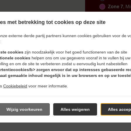
Zone 7
, Mi
s met betrekking tot cookies op deze site
onze externe derde partij partners kunnen cookies gebruiken voor de v
:
iste cookies
zijn noodzakelijk voor het goed functioneren van de site
estellen En Bezorgen In Sch
tionele cookies
helpen ons om uw gegevens vooraf in te vullen bij u
elling en om de site te verbeteren zodat u eenvoudig kunt nabestellen
rtentiecookies/b> zorgen ervoor dat op interesses gebaseerde re
aat gemaakte inhoud mogelijk is in uw browsers en op uw toestel
ns
Cookiebeleid
voor meer informatie.
den ons in de buurt van Schiltberg en nemen graag uw online b
ieve online menu te grasduinen en bestel wanneer u klaar ben
Wijzig voorkeuren
Alles weigeren
Alles accep
g om uw bestelling te bevestigen en u een individuele tijd te g