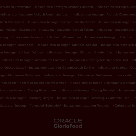
.
.
en Aichach Tränkmühle
Indiaas eten bezorgen Aichach Edenried
Indiaas eten bezorgen Aich
.
Indiaas eten bezorgen Aichach Untermauerbach
Indiaas eten bezorgen Aichach Obermauer
.
.
chach Blumenthal
Indiaas eten bezorgen Aichach Griesbeckerzell
Indiaas eten bezorgen Ai
.
.
rgen Aichach Matzenberg
Indiaas eten bezorgen Aichach Taiting
Indiaas eten bezorgen Aic
.
.
sburg
Indiaas eten bezorgen Hollenbach Motzenhofen
Indiaas eten bezorgen Hollenbach
.
.
en bezorgen Hollenbach
Indiaas eten bezorgen Kühbach Sedlhof
Indiaas eten bezorgen
.
.
ten bezorgen Kühbach Winden
Indiaas eten bezorgen Kühbach Unterbernbach
Indiaas ete
.
.
.
Indiaas eten bezorgen Inchenhofen Sainbach
Indiaas eten bezorgen Inchenhofen Ried
Ind
.
.
ch Griesbeckerzell
Indiaas eten bezorgen Obergriesbach Zahling
Indiaas eten bezorgen Obe
.
.
orgen Altomünster Wollomoos
Indiaas eten bezorgen Altomünster Thalhausen
Indiaas eten 
.
Indiaas eten bezorgen Sielenbach Wollomoos
Indiaas eten bezorgen Sielenbach Schafhaus
.
.
diaas eten bezorgen Dasing Bitzenhofen
Indiaas eten bezorgen Dasing Neulwirth
Indiaas ete
.
.
aas eten bezorgen Schiltberg Bergen
Indiaas eten bezorgen Schiltberg Gundertshausen
I
.
.
diaas eten bezorgen Petersdorf Gebersdorf
Indiaas eten bezorgen Petersdorf
Online eten be