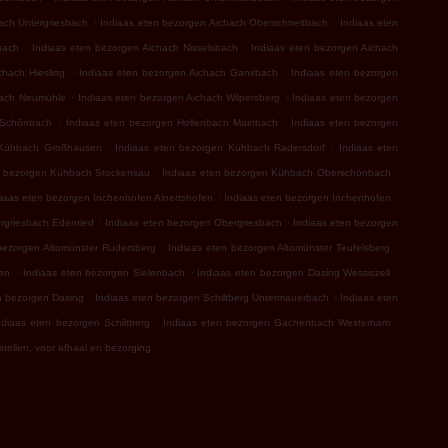
.
.
ach Untergriesbach
Indiaas eten bezorgen Aichach Oberschneitbach
Indiaas eten
.
.
bach
Indiaas eten bezorgen Aichach Nisselsbach
Indiaas eten bezorgen Aichach
.
.
chach Hiesling
Indiaas eten bezorgen Aichach Gansbach
Indiaas eten bezorgen
.
.
hach Neumühle
Indiaas eten bezorgen Aichach Wilpersberg
Indiaas eten bezorgen
.
.
 Schönbach
Indiaas eten bezorgen Hollenbach Mainbach
Indiaas eten bezorgen
.
.
 Kühbach Großhausen
Indiaas eten bezorgen Kühbach Radersdorf
Indiaas eten
.
.
n bezorgen Kühbach Stockensau
Indiaas eten bezorgen Kühbach Oberschönbach
.
.
iaas eten bezorgen Inchenhofen Ainertshofen
Indiaas eten bezorgen Inchenhofen
.
.
rgriesbach Edenried
Indiaas eten bezorgen Obergriesbach
Indiaas eten bezorgen
.
.
bezorgen Altomünster Rudersberg
Indiaas eten bezorgen Altomünster Teufelsberg
.
.
.
en
Indiaas eten bezorgen Sielenbach
Indiaas eten bezorgen Dasing Wessiszell
.
.
n bezorgen Dasing
Indiaas eten bezorgen Schiltberg Untermauerbach
Indiaas eten
.
.
ndiaas eten bezorgen Schiltberg
Indiaas eten bezorgen Gachenbach Westerham
stellen, voor afhaal en bezorging