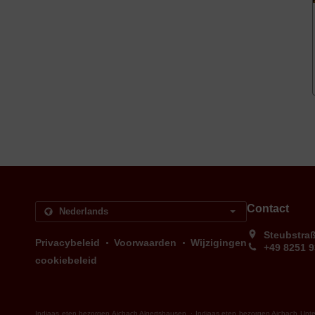
Contact
Steubstra
.
.
Privacybeleid
Voorwaarden
Wijzigingen
+49 8251 
cookiebeleid
.
Indiaas eten bezorgen Aichach Algertshausen
Indiaas eten bezorgen Aichach Unte