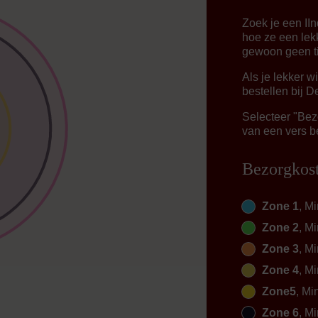
Zoek je een II
hoe ze een lek
gewoon geen ti
Als je lekker w
bestellen bij D
Selecteer "Bezo
van een vers be
Bezorgkos
Zone 1
, Mi
Zone 2
, Mi
Zone 3
, Mi
Zone 4
, Mi
Zone5
, Mi
Zone 6
, Mi