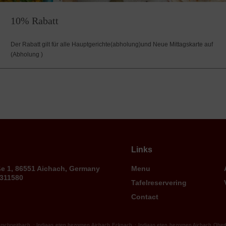
10% Rabatt
Der Rabatt gilt für alle Hauptgerichte(abholung)und Neue Mittagskarte auf
(Abholung )
Links
ße 1, 86551 Aichach, Germany
Menu
9311580
Tafelreservering
Contact
.
.
rschneitbach
Indiaas eten bezorgen Aichach Ecknach
Indiaas eten bezorgen Aichach Obe