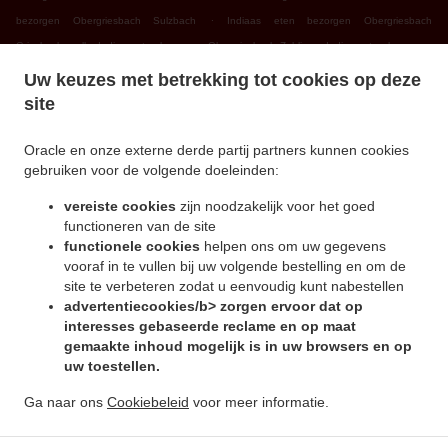
.
bezorgen Obergriesbach Sulzbach
Indiaas eten bezorgen Obergriesbach
.
.
Griesbeckerzell
Indiaas eten bezorgen Obergriesbach Zahling
Indiaas eten bezorgen
.
.
Obergriesbach Edenried
Indiaas eten bezorgen Obergriesbach
Indiaas eten bezorgen
Uw keuzes met betrekking tot cookies op deze
.
.
Altomünster Xyger
Indiaas eten bezorgen Altomünster Asbach
Indiaas eten bezorgen
site
.
.
Altomünster Wollomoos
Indiaas eten bezorgen Altomünster Thalhausen
Indiaas eten
.
.
bezorgen Altomünster Rudersberg
Indiaas eten bezorgen Altomünster Teufelsberg
Oracle en onze externe derde partij partners kunnen cookies
gebruiken voor de volgende doeleinden:
.
.
Indiaas eten bezorgen Altomünster
Indiaas eten bezorgen Sielenbach Gollenhof
.
Indiaas eten bezorgen Sielenbach Wollomoos
Indiaas eten bezorgen Sielenbach
vereiste cookies
zijn noodzakelijk voor het goed
.
.
Schafhausen
Indiaas eten bezorgen Sielenbach
Indiaas eten bezorgen Dasing
functioneren van de site
.
.
functionele cookies
helpen ons om uw gegevens
Wessiszell
Indiaas eten bezorgen Dasing Laimering
Indiaas eten bezorgen Dasing
vooraf in te vullen bij uw volgende bestelling en om de
.
.
Taiting
Indiaas eten bezorgen Dasing Bitzenhofen
Indiaas eten bezorgen Dasing
site te verbeteren zodat u eenvoudig kunt nabestellen
.
.
Neulwirth
Indiaas eten bezorgen Dasing
Indiaas eten bezorgen Schiltberg
advertentiecookies/b> zorgen ervoor dat op
.
.
Untermauerbach
Indiaas eten bezorgen Schiltberg Allenberg
Indiaas eten bezorgen
interesses gebaseerde reclame en op maat
.
.
gemaakte inhoud mogelijk is in uw browsers en op
Schiltberg Rapperzell
Indiaas eten bezorgen Schiltberg Bergen
Indiaas eten bezorgen
uw toestellen.
.
.
Schiltberg Gundertshausen
Indiaas eten bezorgen Schiltberg
Indiaas eten bezorgen
.
.
Gachenbach Westerham
Indiaas eten bezorgen Gachenbach
Indiaas eten bezorgen
Ga naar ons
Cookiebeleid
voor meer informatie.
.
.
Petersdorf Alsmoos
Indiaas eten bezorgen Petersdorf Gebersdorf
Indiaas eten
.
bezorgen Petersdorf
Online eten bestellen, voor afhaal en bezorging