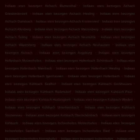
.
Indiaas eten bezorgen Aichach Blumenthal
Indiaas eten bezorgen Aichach
.
.
Griesbeckerzell
Indiaas eten bezorgen Aichach Hiesling
Indiaas eten bezorgen
.
.
Aichach Gansbach
Indiaas eten bezorgen Aichach Knottenried
Indiaas eten bezorgen
.
.
Aichach Allenberg
Indiaas eten bezorgen Aichach Matzenberg
Indiaas eten bezorgen
.
.
Aichach Taiting
Indiaas eten bezorgen Aichach Neumühle
Indiaas eten bezorgen
.
.
Aichach Wilpersberg
Indiaas eten bezorgen Aichach Neuhausen
Indiaas eten
.
.
bezorgen Aichach
Indiaas eten bezorgen Augsburg
Indiaas eten bezorgen
.
.
Hollenbach Motzenhofen
Indiaas eten bezorgen Hollenbach Schönbach
Indiaas eten
.
.
bezorgen Hollenbach Mainbach
Indiaas eten bezorgen Hollenbach Hiesling
Indiaas
.
.
eten bezorgen Hollenbach Igenhausen
Indiaas eten bezorgen Hollenbach
Indiaas
.
.
eten bezorgen Kühbach Sedlhof
Indiaas eten bezorgen Kühbach Großhausen
.
.
Indiaas eten bezorgen Kühbach Radersdorf
Indiaas eten bezorgen Kühbach Paar
.
.
Indiaas eten bezorgen Kühbach Haslangkreit
Indiaas eten bezorgen Kühbach Winden
.
Indiaas eten bezorgen Kühbach Unterbernbach
Indiaas eten bezorgen Kühbach
.
.
Stockensau
Indiaas eten bezorgen Kühbach Oberschönbach
Indiaas eten bezorgen
.
.
Kühbach
Indiaas eten bezorgen Inchenhofen Motzenhofen
Indiaas eten bezorgen
.
.
Inchenhofen Sainbach
Indiaas eten bezorgen Inchenhofen Ried
Indiaas eten
.
.
bezorgen Inchenhofen Ainertshofen
Indiaas eten bezorgen Inchenhofen
Indiaas eten