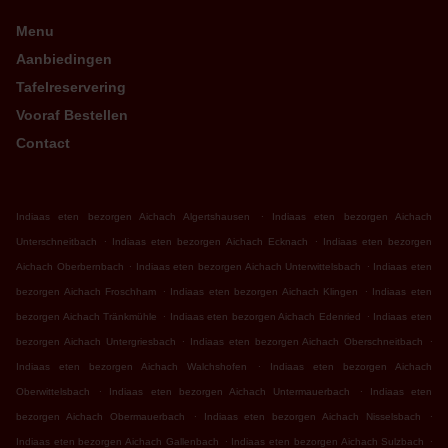
Menu
Aanbiedingen
Tafelreservering
Vooraf Bestellen
Contact
.
Indiaas eten bezorgen Aichach Algertshausen
Indiaas eten bezorgen Aichach
.
.
Unterschneitbach
Indiaas eten bezorgen Aichach Ecknach
Indiaas eten bezorgen
.
.
Aichach Oberbernbach
Indiaas eten bezorgen Aichach Unterwittelsbach
Indiaas eten
.
.
bezorgen Aichach Froschham
Indiaas eten bezorgen Aichach Klingen
Indiaas eten
.
.
bezorgen Aichach Tränkmühle
Indiaas eten bezorgen Aichach Edenried
Indiaas eten
.
.
bezorgen Aichach Untergriesbach
Indiaas eten bezorgen Aichach Oberschneitbach
.
Indiaas eten bezorgen Aichach Walchshofen
Indiaas eten bezorgen Aichach
.
.
Oberwittelsbach
Indiaas eten bezorgen Aichach Untermauerbach
Indiaas eten
.
.
bezorgen Aichach Obermauerbach
Indiaas eten bezorgen Aichach Nisselsbach
.
.
Indiaas eten bezorgen Aichach Gallenbach
Indiaas eten bezorgen Aichach Sulzbach