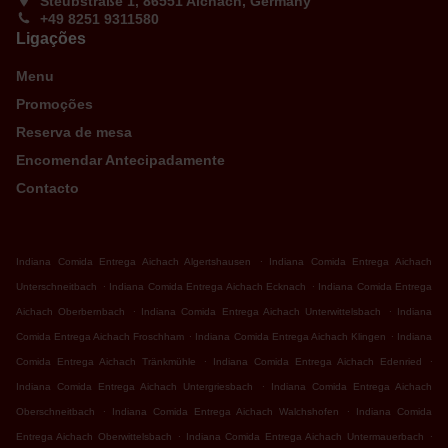
Steubstraße 1, 86551 Aichach, Germany
+49 8251 9311580
Ligações
Menu
Promoções
Reserva de mesa
Encomendar Antecipadamente
Contacto
.
Indiana Comida Entrega Aichach Algertshausen
Indiana Comida Entrega Aichach
.
.
Unterschneitbach
Indiana Comida Entrega Aichach Ecknach
Indiana Comida Entrega
.
.
Aichach Oberbernbach
Indiana Comida Entrega Aichach Unterwittelsbach
Indiana
.
.
Comida Entrega Aichach Froschham
Indiana Comida Entrega Aichach Klingen
Indiana
.
.
Comida Entrega Aichach Tränkmühle
Indiana Comida Entrega Aichach Edenried
.
Indiana Comida Entrega Aichach Untergriesbach
Indiana Comida Entrega Aichach
.
.
Oberschneitbach
Indiana Comida Entrega Aichach Walchshofen
Indiana Comida
.
.
Entrega Aichach Oberwittelsbach
Indiana Comida Entrega Aichach Untermauerbach