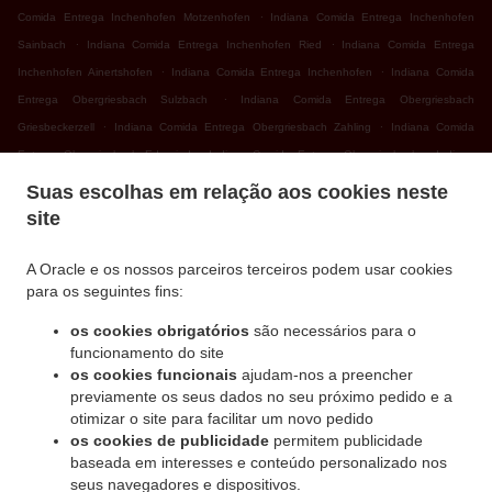
.
Comida Entrega Inchenhofen Motzenhofen
Indiana Comida Entrega Inchenhofen
.
.
Sainbach
Indiana Comida Entrega Inchenhofen Ried
Indiana Comida Entrega
.
.
Inchenhofen Ainertshofen
Indiana Comida Entrega Inchenhofen
Indiana Comida
.
Entrega Obergriesbach Sulzbach
Indiana Comida Entrega Obergriesbach
.
.
Griesbeckerzell
Indiana Comida Entrega Obergriesbach Zahling
Indiana Comida
.
.
Entrega Obergriesbach Edenried
Indiana Comida Entrega Obergriesbach
Indiana
.
.
Comida Entrega Altomünster Xyger
Indiana Comida Entrega Altomünster Asbach
Suas escolhas em relação aos cookies neste
.
Indiana Comida Entrega Altomünster Wollomoos
Indiana Comida Entrega Altomünster
site
.
.
Thalhausen
Indiana Comida Entrega Altomünster Rudersberg
Indiana Comida
.
.
Entrega Altomünster Teufelsberg
Indiana Comida Entrega Altomünster
Indiana Comida
A Oracle e os nossos parceiros terceiros podem usar cookies
para os seguintes fins:
.
.
Entrega Sielenbach Gollenhof
Indiana Comida Entrega Sielenbach Wollomoos
.
Indiana Comida Entrega Sielenbach Schafhausen
Indiana Comida Entrega Sielenbach
os cookies obrigatórios
são necessários para o
.
.
Indiana Comida Entrega Dasing Wessiszell
Indiana Comida Entrega Dasing Laimering
funcionamento do site
.
.
.
os cookies funcionais
ajudam-nos a preencher
Indiana Comida Entrega Dasing Taiting
Indiana Comida Entrega Dasing Bitzenhofen
previamente os seus dados no seu próximo pedido e a
.
.
Indiana Comida Entrega Dasing Neulwirth
Indiana Comida Entrega Dasing
Indiana
otimizar o site para facilitar um novo pedido
.
Comida Entrega Schiltberg Untermauerbach
Indiana Comida Entrega Schiltberg
os cookies de publicidade
permitem publicidade
.
.
Allenberg
Indiana Comida Entrega Schiltberg Rapperzell
Indiana Comida Entrega
baseada em interesses e conteúdo personalizado nos
.
.
seus navegadores e dispositivos.
Schiltberg Bergen
Indiana Comida Entrega Schiltberg Gundertshausen
Indiana