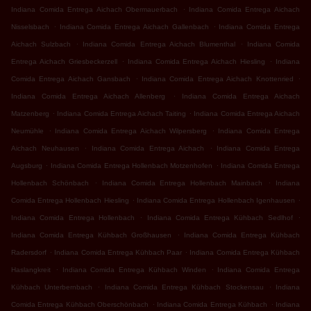
.
Indiana Comida Entrega Aichach Obermauerbach
Indiana Comida Entrega Aichach
.
.
Nisselsbach
Indiana Comida Entrega Aichach Gallenbach
Indiana Comida Entrega
.
.
Aichach Sulzbach
Indiana Comida Entrega Aichach Blumenthal
Indiana Comida
.
.
Entrega Aichach Griesbeckerzell
Indiana Comida Entrega Aichach Hiesling
Indiana
.
.
Comida Entrega Aichach Gansbach
Indiana Comida Entrega Aichach Knottenried
.
Indiana Comida Entrega Aichach Allenberg
Indiana Comida Entrega Aichach
.
.
Matzenberg
Indiana Comida Entrega Aichach Taiting
Indiana Comida Entrega Aichach
.
.
Neumühle
Indiana Comida Entrega Aichach Wilpersberg
Indiana Comida Entrega
.
.
Aichach Neuhausen
Indiana Comida Entrega Aichach
Indiana Comida Entrega
.
.
Augsburg
Indiana Comida Entrega Hollenbach Motzenhofen
Indiana Comida Entrega
.
.
Hollenbach Schönbach
Indiana Comida Entrega Hollenbach Mainbach
Indiana
.
.
Comida Entrega Hollenbach Hiesling
Indiana Comida Entrega Hollenbach Igenhausen
.
.
Indiana Comida Entrega Hollenbach
Indiana Comida Entrega Kühbach Sedlhof
.
Indiana Comida Entrega Kühbach Großhausen
Indiana Comida Entrega Kühbach
.
.
Radersdorf
Indiana Comida Entrega Kühbach Paar
Indiana Comida Entrega Kühbach
.
.
Haslangkreit
Indiana Comida Entrega Kühbach Winden
Indiana Comida Entrega
.
.
Kühbach Unterbernbach
Indiana Comida Entrega Kühbach Stockensau
Indiana
.
.
Comida Entrega Kühbach Oberschönbach
Indiana Comida Entrega Kühbach
Indiana