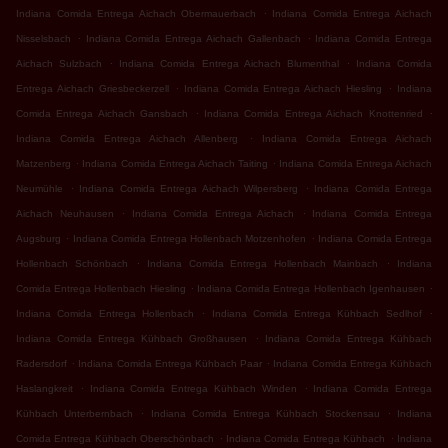
.
Indiana Comida Entrega Aichach Obermauerbach
Indiana Comida Entrega Aichach
.
.
Nisselsbach
Indiana Comida Entrega Aichach Gallenbach
Indiana Comida Entrega
.
.
Aichach Sulzbach
Indiana Comida Entrega Aichach Blumenthal
Indiana Comida
.
.
Entrega Aichach Griesbeckerzell
Indiana Comida Entrega Aichach Hiesling
Indiana
.
.
Comida Entrega Aichach Gansbach
Indiana Comida Entrega Aichach Knottenried
.
Indiana Comida Entrega Aichach Allenberg
Indiana Comida Entrega Aichach
.
.
Matzenberg
Indiana Comida Entrega Aichach Taiting
Indiana Comida Entrega Aichach
.
.
Neumühle
Indiana Comida Entrega Aichach Wilpersberg
Indiana Comida Entrega
.
.
Aichach Neuhausen
Indiana Comida Entrega Aichach
Indiana Comida Entrega
.
.
Augsburg
Indiana Comida Entrega Hollenbach Motzenhofen
Indiana Comida Entrega
.
.
Hollenbach Schönbach
Indiana Comida Entrega Hollenbach Mainbach
Indiana
.
.
Comida Entrega Hollenbach Hiesling
Indiana Comida Entrega Hollenbach Igenhausen
.
.
Indiana Comida Entrega Hollenbach
Indiana Comida Entrega Kühbach Sedlhof
.
Indiana Comida Entrega Kühbach Großhausen
Indiana Comida Entrega Kühbach
.
.
Radersdorf
Indiana Comida Entrega Kühbach Paar
Indiana Comida Entrega Kühbach
.
.
Haslangkreit
Indiana Comida Entrega Kühbach Winden
Indiana Comida Entrega
.
.
Kühbach Unterbernbach
Indiana Comida Entrega Kühbach Stockensau
Indiana
.
.
Comida Entrega Kühbach Oberschönbach
Indiana Comida Entrega Kühbach
Indiana