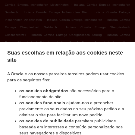
.
Comida Entrega Inchenhofen Motzenhofen
Indiana Comida Entrega Inchenhofen
.
.
Sainbach
Indiana Comida Entrega Inchenhofen Ried
Indiana Comida Entrega
.
.
Inchenhofen Ainertshofen
Indiana Comida Entrega Inchenhofen
Indiana Comida
.
Entrega Obergriesbach Sulzbach
Indiana Comida Entrega Obergriesbach
.
.
Griesbeckerzell
Indiana Comida Entrega Obergriesbach Zahling
Indiana Comida
.
.
Entrega Obergriesbach Edenried
Indiana Comida Entrega Obergriesbach
Indiana
.
.
Comida Entrega Altomünster Xyger
Indiana Comida Entrega Altomünster Asbach
Suas escolhas em relação aos cookies neste
.
Indiana Comida Entrega Altomünster Wollomoos
Indiana Comida Entrega Altomünster
site
.
.
Thalhausen
Indiana Comida Entrega Altomünster Rudersberg
Indiana Comida
.
.
Entrega Altomünster Teufelsberg
Indiana Comida Entrega Altomünster
Indiana Comida
A Oracle e os nossos parceiros terceiros podem usar cookies
para os seguintes fins:
.
.
Entrega Sielenbach Gollenhof
Indiana Comida Entrega Sielenbach Wollomoos
.
Indiana Comida Entrega Sielenbach Schafhausen
Indiana Comida Entrega Sielenbach
os cookies obrigatórios
são necessários para o
.
.
Indiana Comida Entrega Dasing Wessiszell
Indiana Comida Entrega Dasing Laimering
funcionamento do site
.
.
.
os cookies funcionais
ajudam-nos a preencher
Indiana Comida Entrega Dasing Taiting
Indiana Comida Entrega Dasing Bitzenhofen
previamente os seus dados no seu próximo pedido e a
.
.
Indiana Comida Entrega Dasing Neulwirth
Indiana Comida Entrega Dasing
Indiana
otimizar o site para facilitar um novo pedido
.
Comida Entrega Schiltberg Untermauerbach
Indiana Comida Entrega Schiltberg
os cookies de publicidade
permitem publicidade
.
.
Allenberg
Indiana Comida Entrega Schiltberg Rapperzell
Indiana Comida Entrega
baseada em interesses e conteúdo personalizado nos
.
.
seus navegadores e dispositivos.
Schiltberg Bergen
Indiana Comida Entrega Schiltberg Gundertshausen
Indiana