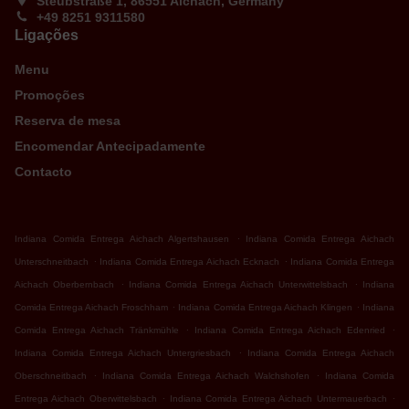
Steubstraße 1, 86551 Aichach, Germany
+49 8251 9311580
Ligações
Menu
Promoções
Reserva de mesa
Encomendar Antecipadamente
Contacto
.
Indiana Comida Entrega Aichach Algertshausen
Indiana Comida Entrega Aichach
.
.
Unterschneitbach
Indiana Comida Entrega Aichach Ecknach
Indiana Comida Entrega
.
.
Aichach Oberbernbach
Indiana Comida Entrega Aichach Unterwittelsbach
Indiana
.
.
Comida Entrega Aichach Froschham
Indiana Comida Entrega Aichach Klingen
Indiana
.
.
Comida Entrega Aichach Tränkmühle
Indiana Comida Entrega Aichach Edenried
.
Indiana Comida Entrega Aichach Untergriesbach
Indiana Comida Entrega Aichach
.
.
Oberschneitbach
Indiana Comida Entrega Aichach Walchshofen
Indiana Comida
.
.
Entrega Aichach Oberwittelsbach
Indiana Comida Entrega Aichach Untermauerbach