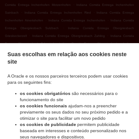
.
Comida Entrega Inchenhofen Motzenhofen
Indiana Comida Entrega Inchenhofen
.
.
Sainbach
Indiana Comida Entrega Inchenhofen Ried
Indiana Comida Entrega
.
.
Inchenhofen Ainertshofen
Indiana Comida Entrega Inchenhofen
Indiana Comida
.
Entrega Obergriesbach Sulzbach
Indiana Comida Entrega Obergriesbach
.
.
Griesbeckerzell
Indiana Comida Entrega Obergriesbach Zahling
Indiana Comida
.
.
Entrega Obergriesbach Edenried
Indiana Comida Entrega Obergriesbach
Indiana
.
.
Comida Entrega Altomünster Xyger
Indiana Comida Entrega Altomünster Asbach
Suas escolhas em relação aos cookies neste
.
Indiana Comida Entrega Altomünster Wollomoos
Indiana Comida Entrega Altomünster
site
.
.
Thalhausen
Indiana Comida Entrega Altomünster Rudersberg
Indiana Comida
.
.
Entrega Altomünster Teufelsberg
Indiana Comida Entrega Altomünster
Indiana Comida
A Oracle e os nossos parceiros terceiros podem usar cookies
para os seguintes fins:
.
.
Entrega Sielenbach Gollenhof
Indiana Comida Entrega Sielenbach Wollomoos
.
Indiana Comida Entrega Sielenbach Schafhausen
Indiana Comida Entrega Sielenbach
os cookies obrigatórios
são necessários para o
.
.
Indiana Comida Entrega Dasing Wessiszell
Indiana Comida Entrega Dasing Laimering
funcionamento do site
.
.
.
os cookies funcionais
ajudam-nos a preencher
Indiana Comida Entrega Dasing Taiting
Indiana Comida Entrega Dasing Bitzenhofen
previamente os seus dados no seu próximo pedido e a
.
.
Indiana Comida Entrega Dasing Neulwirth
Indiana Comida Entrega Dasing
Indiana
otimizar o site para facilitar um novo pedido
.
Comida Entrega Schiltberg Untermauerbach
Indiana Comida Entrega Schiltberg
os cookies de publicidade
permitem publicidade
.
.
Allenberg
Indiana Comida Entrega Schiltberg Rapperzell
Indiana Comida Entrega
baseada em interesses e conteúdo personalizado nos
.
.
seus navegadores e dispositivos.
Schiltberg Bergen
Indiana Comida Entrega Schiltberg Gundertshausen
Indiana