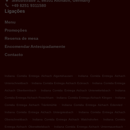
Steubstraße 1, 86551 Aichach, Germany
+49 8251 9311580
Ligações
Menu
Promoções
Reserva de mesa
Encomendar Antecipadamente
Contacto
.
Indiana Comida Entrega Aichach Algertshausen
Indiana Comida Entrega Aichach
.
.
Unterschneitbach
Indiana Comida Entrega Aichach Ecknach
Indiana Comida Entrega
.
.
Aichach Oberbernbach
Indiana Comida Entrega Aichach Unterwittelsbach
Indiana
.
.
Comida Entrega Aichach Froschham
Indiana Comida Entrega Aichach Klingen
Indiana
.
.
Comida Entrega Aichach Tränkmühle
Indiana Comida Entrega Aichach Edenried
.
Indiana Comida Entrega Aichach Untergriesbach
Indiana Comida Entrega Aichach
.
.
Oberschneitbach
Indiana Comida Entrega Aichach Walchshofen
Indiana Comida
.
.
Entrega Aichach Oberwittelsbach
Indiana Comida Entrega Aichach Untermauerbach