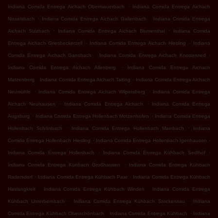
.
Indiana Comida Entrega Aichach Obermauerbach
Indiana Comida Entrega Aichach
.
.
Nisselsbach
Indiana Comida Entrega Aichach Gallenbach
Indiana Comida Entrega
.
.
Aichach Sulzbach
Indiana Comida Entrega Aichach Blumenthal
Indiana Comida
.
.
Entrega Aichach Griesbeckerzell
Indiana Comida Entrega Aichach Hiesling
Indiana
.
.
Comida Entrega Aichach Gansbach
Indiana Comida Entrega Aichach Knottenried
.
Indiana Comida Entrega Aichach Allenberg
Indiana Comida Entrega Aichach
.
.
Matzenberg
Indiana Comida Entrega Aichach Taiting
Indiana Comida Entrega Aichach
.
.
Neumühle
Indiana Comida Entrega Aichach Wilpersberg
Indiana Comida Entrega
.
.
Aichach Neuhausen
Indiana Comida Entrega Aichach
Indiana Comida Entrega
.
.
Augsburg
Indiana Comida Entrega Hollenbach Motzenhofen
Indiana Comida Entrega
.
.
Hollenbach Schönbach
Indiana Comida Entrega Hollenbach Mainbach
Indiana
.
.
Comida Entrega Hollenbach Hiesling
Indiana Comida Entrega Hollenbach Igenhausen
.
.
Indiana Comida Entrega Hollenbach
Indiana Comida Entrega Kühbach Sedlhof
.
Indiana Comida Entrega Kühbach Großhausen
Indiana Comida Entrega Kühbach
.
.
Radersdorf
Indiana Comida Entrega Kühbach Paar
Indiana Comida Entrega Kühbach
.
.
Haslangkreit
Indiana Comida Entrega Kühbach Winden
Indiana Comida Entrega
.
.
Kühbach Unterbernbach
Indiana Comida Entrega Kühbach Stockensau
Indiana
.
.
Comida Entrega Kühbach Oberschönbach
Indiana Comida Entrega Kühbach
Indiana