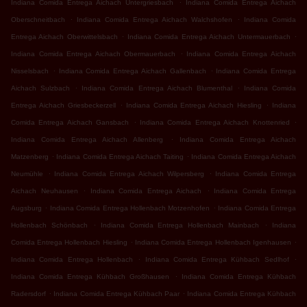
.
Indiana Comida Entrega Aichach Untergriesbach
Indiana Comida Entrega Aichach
.
.
Oberschneitbach
Indiana Comida Entrega Aichach Walchshofen
Indiana Comida
.
.
Entrega Aichach Oberwittelsbach
Indiana Comida Entrega Aichach Untermauerbach
.
Indiana Comida Entrega Aichach Obermauerbach
Indiana Comida Entrega Aichach
.
.
Nisselsbach
Indiana Comida Entrega Aichach Gallenbach
Indiana Comida Entrega
.
.
Aichach Sulzbach
Indiana Comida Entrega Aichach Blumenthal
Indiana Comida
.
.
Entrega Aichach Griesbeckerzell
Indiana Comida Entrega Aichach Hiesling
Indiana
.
.
Comida Entrega Aichach Gansbach
Indiana Comida Entrega Aichach Knottenried
.
Indiana Comida Entrega Aichach Allenberg
Indiana Comida Entrega Aichach
.
.
Matzenberg
Indiana Comida Entrega Aichach Taiting
Indiana Comida Entrega Aichach
.
.
Neumühle
Indiana Comida Entrega Aichach Wilpersberg
Indiana Comida Entrega
.
.
Aichach Neuhausen
Indiana Comida Entrega Aichach
Indiana Comida Entrega
.
.
Augsburg
Indiana Comida Entrega Hollenbach Motzenhofen
Indiana Comida Entrega
.
.
Hollenbach Schönbach
Indiana Comida Entrega Hollenbach Mainbach
Indiana
.
.
Comida Entrega Hollenbach Hiesling
Indiana Comida Entrega Hollenbach Igenhausen
.
.
Indiana Comida Entrega Hollenbach
Indiana Comida Entrega Kühbach Sedlhof
.
Indiana Comida Entrega Kühbach Großhausen
Indiana Comida Entrega Kühbach
.
.
Radersdorf
Indiana Comida Entrega Kühbach Paar
Indiana Comida Entrega Kühbach