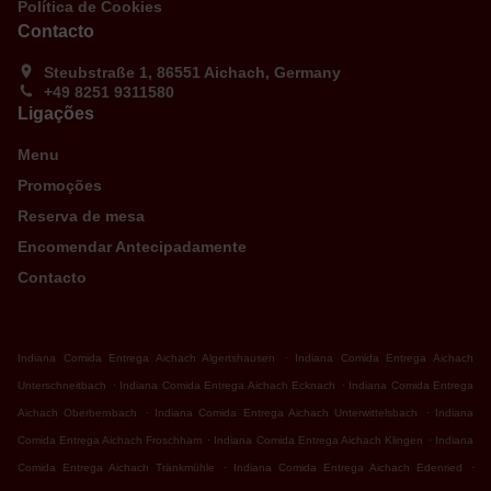
Política de Cookies
Contacto
Steubstraße 1, 86551 Aichach, Germany
+49 8251 9311580
Ligações
Menu
Promoções
Reserva de mesa
Encomendar Antecipadamente
Contacto
.
Indiana Comida Entrega Aichach Algertshausen
Indiana Comida Entrega Aichach
.
.
Unterschneitbach
Indiana Comida Entrega Aichach Ecknach
Indiana Comida Entrega
.
.
Aichach Oberbernbach
Indiana Comida Entrega Aichach Unterwittelsbach
Indiana
.
.
Comida Entrega Aichach Froschham
Indiana Comida Entrega Aichach Klingen
Indiana
.
.
Comida Entrega Aichach Tränkmühle
Indiana Comida Entrega Aichach Edenried