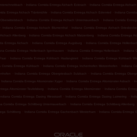
.
.
nterschneitbach
Indiana Comida Entrega Aichach Ecknach
Indiana Comida Entrega Aichac
.
.
mida Entrega Aichach Tränkmühle
Indiana Comida Entrega Aichach Edenried
Indiana Comida
.
.
Oberwittelsbach
Indiana Comida Entrega Aichach Untermauerbach
Indiana Comida Entre
.
.
Indiana Comida Entrega Aichach Blumenthal
Indiana Comida Entrega Aichach Griesbecker
.
.
Aichach Allenberg
Indiana Comida Entrega Aichach Matzenberg
Indiana Comida Entrega Aic
.
.
da Entrega Aichach
Indiana Comida Entrega Augsburg
Indiana Comida Entrega Hollenba
.
.
ana Comida Entrega Hollenbach Igenhausen
Indiana Comida Entrega Hollenbach
Indiana 
.
.
Paar
Indiana Comida Entrega Kühbach Haslangkreit
Indiana Comida Entrega Kühbach Wi
.
.
a Comida Entrega Kühbach
Indiana Comida Entrega Inchenhofen Motzenhofen
Indiana C
.
.
enhofen
Indiana Comida Entrega Obergriesbach Sulzbach
Indiana Comida Entrega Obergri
.
.
.
Indiana Comida Entrega Altomünster Xyger
Indiana Comida Entrega Altomünster Asbach
I
.
.
trega Altomünster Teufelsberg
Indiana Comida Entrega Altomünster
Indiana Comida Entre
.
.
Indiana Comida Entrega Dasing Wessiszell
Indiana Comida Entrega Dasing Laimering
Indi
.
na Comida Entrega Schiltberg Untermauerbach
Indiana Comida Entrega Schiltberg Allenberg
.
.
ega Schiltberg
Indiana Comida Entrega Gachenbach Westerham
Indiana Comida Entrega 