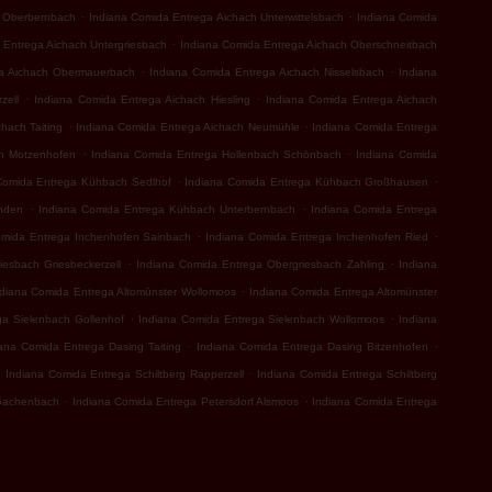
.
.
h Oberbernbach
Indiana Comida Entrega Aichach Unterwittelsbach
Indiana Comida
.
 Entrega Aichach Untergriesbach
Indiana Comida Entrega Aichach Oberschneitbach
.
.
ga Aichach Obermauerbach
Indiana Comida Entrega Aichach Nisselsbach
Indiana
.
.
zell
Indiana Comida Entrega Aichach Hiesling
Indiana Comida Entrega Aichach
.
.
hach Taiting
Indiana Comida Entrega Aichach Neumühle
Indiana Comida Entrega
.
.
ch Motzenhofen
Indiana Comida Entrega Hollenbach Schönbach
Indiana Comida
.
.
Comida Entrega Kühbach Sedlhof
Indiana Comida Entrega Kühbach Großhausen
.
.
nden
Indiana Comida Entrega Kühbach Unterbernbach
Indiana Comida Entrega
.
.
omida Entrega Inchenhofen Sainbach
Indiana Comida Entrega Inchenhofen Ried
.
.
esbach Griesbeckerzell
Indiana Comida Entrega Obergriesbach Zahling
Indiana
.
ndiana Comida Entrega Altomünster Wollomoos
Indiana Comida Entrega Altomünster
.
.
ga Sielenbach Gollenhof
Indiana Comida Entrega Sielenbach Wollomoos
Indiana
.
.
ana Comida Entrega Dasing Taiting
Indiana Comida Entrega Dasing Bitzenhofen
.
.
Indiana Comida Entrega Schiltberg Rapperzell
Indiana Comida Entrega Schiltberg
.
.
Gachenbach
Indiana Comida Entrega Petersdorf Alsmoos
Indiana Comida Entrega