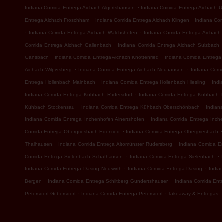
.
Indiana Comida Entrega Aichach Algertshausen
Indiana Comida Entrega Aichach U
.
.
Entrega Aichach Froschham
Indiana Comida Entrega Aichach Klingen
Indiana Co
.
.
Indiana Comida Entrega Aichach Walchshofen
Indiana Comida Entrega Aichach 
.
Comida Entrega Aichach Gallenbach
Indiana Comida Entrega Aichach Sulzbach
.
.
Gansbach
Indiana Comida Entrega Aichach Knottenried
Indiana Comida Entrega 
.
.
Aichach Wilpersberg
Indiana Comida Entrega Aichach Neuhausen
Indiana Comi
.
.
Entrega Hollenbach Mainbach
Indiana Comida Entrega Hollenbach Hiesling
Indi
.
Indiana Comida Entrega Kühbach Radersdorf
Indiana Comida Entrega Kühbach 
.
.
Kühbach Stockensau
Indiana Comida Entrega Kühbach Oberschönbach
Indian
.
Indiana Comida Entrega Inchenhofen Ainertshofen
Indiana Comida Entrega Inch
.
Comida Entrega Obergriesbach Edenried
Indiana Comida Entrega Obergriesbach
.
.
Thalhausen
Indiana Comida Entrega Altomünster Rudersberg
Indiana Comida En
.
.
Comida Entrega Sielenbach Schafhausen
Indiana Comida Entrega Sielenbach
.
.
Indiana Comida Entrega Dasing Neulwirth
Indiana Comida Entrega Dasing
India
.
.
Bergen
Indiana Comida Entrega Schiltberg Gundertshausen
Indiana Comida Entr
.
.
Petersdorf Gebersdorf
Indiana Comida Entrega Petersdorf
Takeaway & Entregas