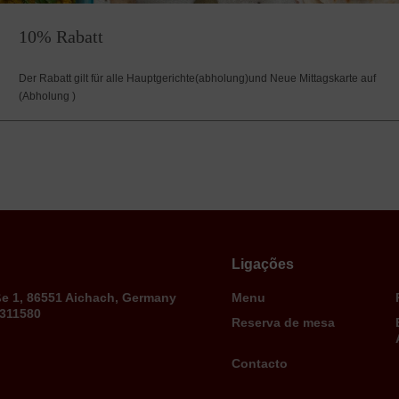
10% Rabatt
Der Rabatt gilt für alle Hauptgerichte(abholung)und Neue Mittagskarte auf
(Abholung )
Ligações
ße 1, 86551 Aichach, Germany
Menu
9311580
Reserva de mesa
Contacto