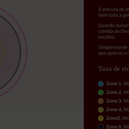
À procura de 
Nem toda a gen
Quando quiser 
comida do Desi
escolha.
Simplesmente 
que aprecie o 
Taxa de en
Zone 1
, M
Zone 2
, M
Zone 3
, M
Zone 4
, M
Zone5
, Mi
Zone 6
, M