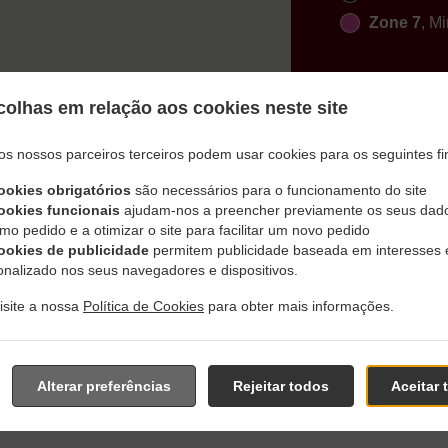
Zone 7
, M
olhas em relação aos cookies neste site
os nossos parceiros terceiros podem usar cookies para os seguintes fi
ookies obrigatórios
são necessários para o funcionamento do site
 Com Entrega Em Kühbach 
ookies funcionais
ajudam-nos a preencher previamente os seus dad
mo pedido e a otimizar o site para facilitar um novo pedido
ookies de publicidade
permitem publicidade baseada em interesses 
onalizado nos seus navegadores e dispositivos.
visite a nossa
Política de Cookies
para obter mais informações.
s perto de Kühbach Großhausen e estamos muitos satisfeitos e
osso menu interativo e totalmente online, realize seu pedido 
Alterar preferências
Rejeitar todos
Aceitar 
utos para confirmar seu pedido e informar o tempo de preparo 