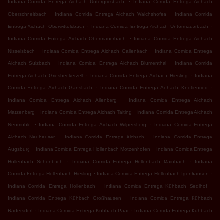
.
Indiana Comida Entrega Aichach Untergriesbach
Indiana Comida Entrega Aichach
.
.
Oberschneitbach
Indiana Comida Entrega Aichach Walchshofen
Indiana Comida
.
.
Entrega Aichach Oberwittelsbach
Indiana Comida Entrega Aichach Untermauerbach
.
Indiana Comida Entrega Aichach Obermauerbach
Indiana Comida Entrega Aichach
.
.
Nisselsbach
Indiana Comida Entrega Aichach Gallenbach
Indiana Comida Entrega
.
.
Aichach Sulzbach
Indiana Comida Entrega Aichach Blumenthal
Indiana Comida
.
.
Entrega Aichach Griesbeckerzell
Indiana Comida Entrega Aichach Hiesling
Indiana
.
.
Comida Entrega Aichach Gansbach
Indiana Comida Entrega Aichach Knottenried
.
Indiana Comida Entrega Aichach Allenberg
Indiana Comida Entrega Aichach
.
.
Matzenberg
Indiana Comida Entrega Aichach Taiting
Indiana Comida Entrega Aichach
.
.
Neumühle
Indiana Comida Entrega Aichach Wilpersberg
Indiana Comida Entrega
.
.
Aichach Neuhausen
Indiana Comida Entrega Aichach
Indiana Comida Entrega
.
.
Augsburg
Indiana Comida Entrega Hollenbach Motzenhofen
Indiana Comida Entrega
.
.
Hollenbach Schönbach
Indiana Comida Entrega Hollenbach Mainbach
Indiana
.
.
Comida Entrega Hollenbach Hiesling
Indiana Comida Entrega Hollenbach Igenhausen
.
.
Indiana Comida Entrega Hollenbach
Indiana Comida Entrega Kühbach Sedlhof
.
Indiana Comida Entrega Kühbach Großhausen
Indiana Comida Entrega Kühbach
.
.
Radersdorf
Indiana Comida Entrega Kühbach Paar
Indiana Comida Entrega Kühbach