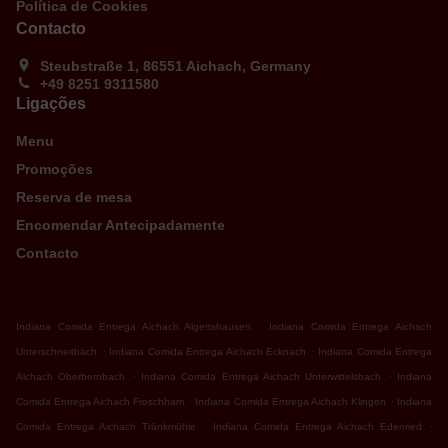
Política de Cookies
Contacto
Steubstraße 1, 86551 Aichach, Germany
+49 8251 9311580
Ligações
Menu
Promoções
Reserva de mesa
Encomendar Antecipadamente
Contacto
.
Indiana Comida Entrega Aichach Algertshausen
Indiana Comida Entrega Aichach
.
.
Unterschneitbach
Indiana Comida Entrega Aichach Ecknach
Indiana Comida Entrega
.
.
Aichach Oberbernbach
Indiana Comida Entrega Aichach Unterwittelsbach
Indiana
.
.
Comida Entrega Aichach Froschham
Indiana Comida Entrega Aichach Klingen
Indiana
.
.
Comida Entrega Aichach Tränkmühle
Indiana Comida Entrega Aichach Edenried