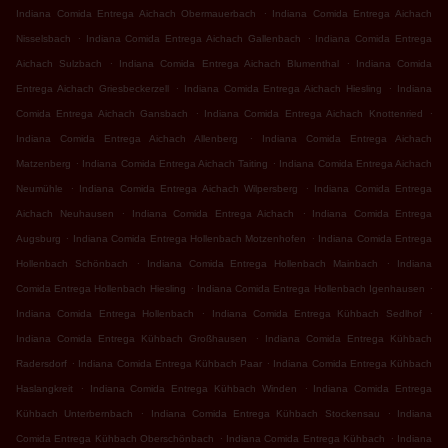
.
Indiana Comida Entrega Aichach Obermauerbach
Indiana Comida Entrega Aichach
.
.
Nisselsbach
Indiana Comida Entrega Aichach Gallenbach
Indiana Comida Entrega
.
.
Aichach Sulzbach
Indiana Comida Entrega Aichach Blumenthal
Indiana Comida
.
.
Entrega Aichach Griesbeckerzell
Indiana Comida Entrega Aichach Hiesling
Indiana
.
.
Comida Entrega Aichach Gansbach
Indiana Comida Entrega Aichach Knottenried
.
Indiana Comida Entrega Aichach Allenberg
Indiana Comida Entrega Aichach
.
.
Matzenberg
Indiana Comida Entrega Aichach Taiting
Indiana Comida Entrega Aichach
.
.
Neumühle
Indiana Comida Entrega Aichach Wilpersberg
Indiana Comida Entrega
.
.
Aichach Neuhausen
Indiana Comida Entrega Aichach
Indiana Comida Entrega
.
.
Augsburg
Indiana Comida Entrega Hollenbach Motzenhofen
Indiana Comida Entrega
.
.
Hollenbach Schönbach
Indiana Comida Entrega Hollenbach Mainbach
Indiana
.
.
Comida Entrega Hollenbach Hiesling
Indiana Comida Entrega Hollenbach Igenhausen
.
.
Indiana Comida Entrega Hollenbach
Indiana Comida Entrega Kühbach Sedlhof
.
Indiana Comida Entrega Kühbach Großhausen
Indiana Comida Entrega Kühbach
.
.
Radersdorf
Indiana Comida Entrega Kühbach Paar
Indiana Comida Entrega Kühbach
.
.
Haslangkreit
Indiana Comida Entrega Kühbach Winden
Indiana Comida Entrega
.
.
Kühbach Unterbernbach
Indiana Comida Entrega Kühbach Stockensau
Indiana
.
.
Comida Entrega Kühbach Oberschönbach
Indiana Comida Entrega Kühbach
Indiana