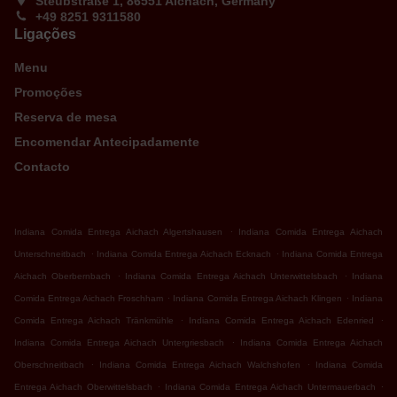
Steubstraße 1, 86551 Aichach, Germany
+49 8251 9311580
Ligações
Menu
Promoções
Reserva de mesa
Encomendar Antecipadamente
Contacto
.
Indiana Comida Entrega Aichach Algertshausen
Indiana Comida Entrega Aichach
.
.
Unterschneitbach
Indiana Comida Entrega Aichach Ecknach
Indiana Comida Entrega
.
.
Aichach Oberbernbach
Indiana Comida Entrega Aichach Unterwittelsbach
Indiana
.
.
Comida Entrega Aichach Froschham
Indiana Comida Entrega Aichach Klingen
Indiana
.
.
Comida Entrega Aichach Tränkmühle
Indiana Comida Entrega Aichach Edenried
.
Indiana Comida Entrega Aichach Untergriesbach
Indiana Comida Entrega Aichach
.
.
Oberschneitbach
Indiana Comida Entrega Aichach Walchshofen
Indiana Comida
.
.
Entrega Aichach Oberwittelsbach
Indiana Comida Entrega Aichach Untermauerbach