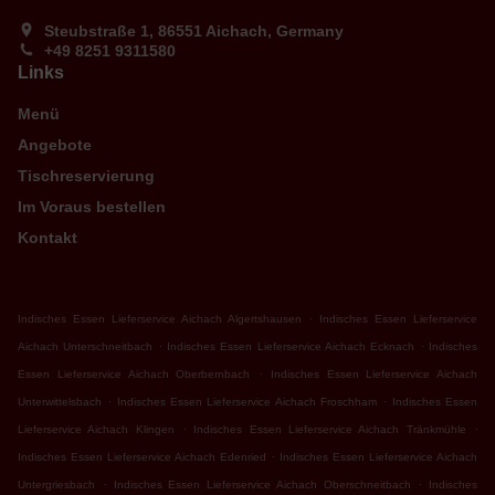
Steubstraße 1, 86551 Aichach, Germany
+49 8251 9311580
Links
Menü
Angebote
Tischreservierung
Im Voraus bestellen
Kontakt
.
Indisches Essen Lieferservice Aichach Algertshausen
Indisches Essen Lieferservice
.
.
Aichach Unterschneitbach
Indisches Essen Lieferservice Aichach Ecknach
Indisches
.
Essen Lieferservice Aichach Oberbernbach
Indisches Essen Lieferservice Aichach
.
.
Unterwittelsbach
Indisches Essen Lieferservice Aichach Froschham
Indisches Essen
.
.
Lieferservice Aichach Klingen
Indisches Essen Lieferservice Aichach Tränkmühle
.
Indisches Essen Lieferservice Aichach Edenried
Indisches Essen Lieferservice Aichach
.
.
Untergriesbach
Indisches Essen Lieferservice Aichach Oberschneitbach
Indisches