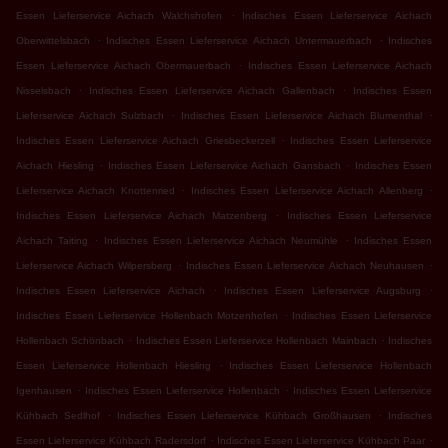
.
Essen Lieferservice Aichach Walchshofen
Indisches Essen Lieferservice Aichach
.
.
Oberwittelsbach
Indisches Essen Lieferservice Aichach Untermauerbach
Indisches
.
Essen Lieferservice Aichach Obermauerbach
Indisches Essen Lieferservice Aichach
.
.
Nisselsbach
Indisches Essen Lieferservice Aichach Gallenbach
Indisches Essen
.
.
Lieferservice Aichach Sulzbach
Indisches Essen Lieferservice Aichach Blumenthal
.
Indisches Essen Lieferservice Aichach Griesbeckerzell
Indisches Essen Lieferservice
.
.
Aichach Hiesling
Indisches Essen Lieferservice Aichach Gansbach
Indisches Essen
.
.
Lieferservice Aichach Knottenried
Indisches Essen Lieferservice Aichach Allenberg
.
Indisches Essen Lieferservice Aichach Matzenberg
Indisches Essen Lieferservice
.
.
Aichach Taiting
Indisches Essen Lieferservice Aichach Neumühle
Indisches Essen
.
.
Lieferservice Aichach Wilpersberg
Indisches Essen Lieferservice Aichach Neuhausen
.
.
Indisches Essen Lieferservice Aichach
Indisches Essen Lieferservice Augsburg
.
Indisches Essen Lieferservice Hollenbach Motzenhofen
Indisches Essen Lieferservice
.
.
Hollenbach Schönbach
Indisches Essen Lieferservice Hollenbach Mainbach
Indisches
.
Essen Lieferservice Hollenbach Hiesling
Indisches Essen Lieferservice Hollenbach
.
.
Igenhausen
Indisches Essen Lieferservice Hollenbach
Indisches Essen Lieferservice
.
.
Kühbach Sedlhof
Indisches Essen Lieferservice Kühbach Großhausen
Indisches
.
.
Essen Lieferservice Kühbach Radersdorf
Indisches Essen Lieferservice Kühbach Paar