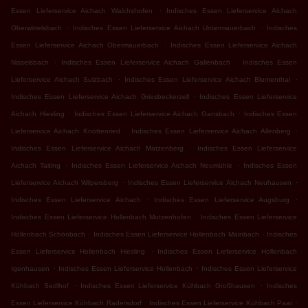
.
Essen Lieferservice Aichach Walchshofen
Indisches Essen Lieferservice Aichach
.
.
Oberwittelsbach
Indisches Essen Lieferservice Aichach Untermauerbach
Indisches
.
Essen Lieferservice Aichach Obermauerbach
Indisches Essen Lieferservice Aichach
.
.
Nisselsbach
Indisches Essen Lieferservice Aichach Gallenbach
Indisches Essen
.
.
Lieferservice Aichach Sulzbach
Indisches Essen Lieferservice Aichach Blumenthal
.
Indisches Essen Lieferservice Aichach Griesbeckerzell
Indisches Essen Lieferservice
.
.
Aichach Hiesling
Indisches Essen Lieferservice Aichach Gansbach
Indisches Essen
.
.
Lieferservice Aichach Knottenried
Indisches Essen Lieferservice Aichach Allenberg
.
Indisches Essen Lieferservice Aichach Matzenberg
Indisches Essen Lieferservice
.
.
Aichach Taiting
Indisches Essen Lieferservice Aichach Neumühle
Indisches Essen
.
.
Lieferservice Aichach Wilpersberg
Indisches Essen Lieferservice Aichach Neuhausen
.
.
Indisches Essen Lieferservice Aichach
Indisches Essen Lieferservice Augsburg
.
Indisches Essen Lieferservice Hollenbach Motzenhofen
Indisches Essen Lieferservice
.
.
Hollenbach Schönbach
Indisches Essen Lieferservice Hollenbach Mainbach
Indisches
.
Essen Lieferservice Hollenbach Hiesling
Indisches Essen Lieferservice Hollenbach
.
.
Igenhausen
Indisches Essen Lieferservice Hollenbach
Indisches Essen Lieferservice
.
.
Kühbach Sedlhof
Indisches Essen Lieferservice Kühbach Großhausen
Indisches
.
.
Essen Lieferservice Kühbach Radersdorf
Indisches Essen Lieferservice Kühbach Paar