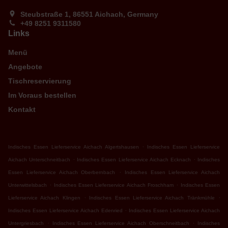
Steubstraße 1, 86551 Aichach, Germany
+49 8251 9311580
Links
Menü
Angebote
Tischreservierung
Im Voraus bestellen
Kontakt
.
Indisches Essen Lieferservice Aichach Algertshausen
Indisches Essen Lieferservice
.
.
Aichach Unterschneitbach
Indisches Essen Lieferservice Aichach Ecknach
Indisches
.
Essen Lieferservice Aichach Oberbernbach
Indisches Essen Lieferservice Aichach
.
.
Unterwittelsbach
Indisches Essen Lieferservice Aichach Froschham
Indisches Essen
.
.
Lieferservice Aichach Klingen
Indisches Essen Lieferservice Aichach Tränkmühle
.
Indisches Essen Lieferservice Aichach Edenried
Indisches Essen Lieferservice Aichach
.
.
Untergriesbach
Indisches Essen Lieferservice Aichach Oberschneitbach
Indisches