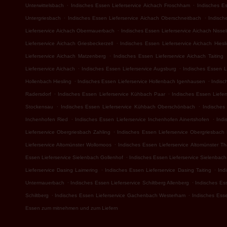
.
.
Unterwittelsbach
Indisches Essen Lieferservice Aichach Froschham
Indisches Es
.
.
Untergriesbach
Indisches Essen Lieferservice Aichach Oberschneitbach
Indisch
.
Lieferservice Aichach Obermauerbach
Indisches Essen Lieferservice Aichach Nisse
.
Lieferservice Aichach Griesbeckerzell
Indisches Essen Lieferservice Aichach Hiesl
.
Lieferservice Aichach Matzenberg
Indisches Essen Lieferservice Aichach Taiting
.
.
Lieferservice Aichach
Indisches Essen Lieferservice Augsburg
Indisches Essen L
.
.
Hollenbach Hiesling
Indisches Essen Lieferservice Hollenbach Igenhausen
Indisc
.
.
Radersdorf
Indisches Essen Lieferservice Kühbach Paar
Indisches Essen Liefer
.
.
Stockensau
Indisches Essen Lieferservice Kühbach Oberschönbach
Indisches
.
.
Inchenhofen Ried
Indisches Essen Lieferservice Inchenhofen Ainertshofen
Indi
.
Lieferservice Obergriesbach Zahling
Indisches Essen Lieferservice Obergriesbach
.
Lieferservice Altomünster Wollomoos
Indisches Essen Lieferservice Altomünster T
.
Essen Lieferservice Sielenbach Gollenhof
Indisches Essen Lieferservice Sielenbac
.
.
Lieferservice Dasing Laimering
Indisches Essen Lieferservice Dasing Taiting
Ind
.
.
Untermauerbach
Indisches Essen Lieferservice Schiltberg Allenberg
Indisches Ess
.
.
Schiltberg
Indisches Essen Lieferservice Gachenbach Westerham
Indisches Ess
Essen zum mitnehmen und zum Liefern