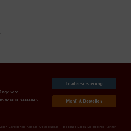
Tischreservierung
Angebote
Im Voraus bestellen
Menü & Bestellen
.
Essen Lieferservice Aichach Oberbernbach
Indisches Essen Lieferservice Aichach