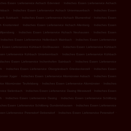
.
sches Essen Lieferservice Aichach Edenried
Indisches Essen Lieferservice Aichach
.
.
elsbach
Indisches Essen Lieferservice Aichach Untermauerbach
Indisches Essen
.
.
hach Sulzbach
Indisches Essen Lieferservice Aichach Blumenthal
Indisches Essen
.
.
ch Knottenried
Indisches Essen Lieferservice Aichach Allenberg
Indisches Essen
.
.
Wilpersberg
Indisches Essen Lieferservice Aichach Neuhausen
Indisches Essen
.
Indisches Essen Lieferservice Hollenbach Mainbach
Indisches Essen Lieferservice
.
s Essen Lieferservice Kühbach Großhausen
Indisches Essen Lieferservice Kühbach
.
ssen Lieferservice Kühbach Unterbernbach
Indisches Essen Lieferservice Kühbach
.
ndisches Essen Lieferservice Inchenhofen Sainbach
Indisches Essen Lieferservice
.
.
ch
Indisches Essen Lieferservice Obergriesbach Griesbeckerzell
Indisches Essen
.
.
münster Xyger
Indisches Essen Lieferservice Altomünster Asbach
Indisches Essen
.
.
vice Altomünster Teufelsberg
Indisches Essen Lieferservice Altomünster
Indisches
.
.
rvice Sielenbach
Indisches Essen Lieferservice Dasing Wessiszell
Indisches Essen
.
.
th
Indisches Essen Lieferservice Dasing
Indisches Essen Lieferservice Schiltberg
.
sches Essen Lieferservice Schiltberg Gundertshausen
Indisches Essen Lieferservice
.
.
sen Lieferservice Petersdorf Gebersdorf
Indisches Essen Lieferservice Petersdorf