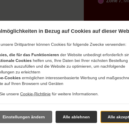
Zone 7
, M
lmöglichkeiten in Bezug auf Cookies auf dieser Web
 unsere Drittpartner können Cookies für folgende Zwecke verwenden:
g Mit Lieferung In Aichach
ies, die für das Funktionieren
der Website unbedingt erforderlich si
tionale Cookies
helfen uns, Ihre Daten bei Ihrer nächsten Bestellung
matisch auszufüllen und die Website zu optimieren, um nachfolgende
llungen zu erleichtern
e-Cookies
ermöglichen interessenbasierte Werbung und maßgeschne
lte auf Ihren Browsern und Geräten
in der Nähe von Aichach Allenberg und freuen uns auf Ihre Onli
 Sie unsere
Cookie-Richtlinie
für weitere Informationen.
ktives Online-Menü anzusehen und bestellen Sie wenn Sie ferti
 Ihre Bestellung mit einer individuellen Zeitabschätzung zu best
Einstellungen ändern
Alle ablehnen
Alle akzep