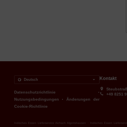
Kontakt
Steubstra
.
Datenschutzrichtlinie
+49 8251 
.
Nutzungsbedingungen
Änderungen der
Cookie-Richtlinie
.
Indisches Essen Lieferservice Aichach Algertshausen
Indisches Essen Lieferserv