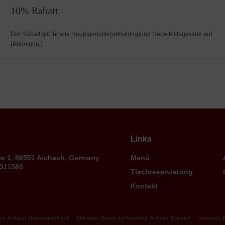
10% Rabatt
Der Rabatt gilt für alle Hauptgerichte(abholung)und Neue Mittagskarte auf
(Abholung )
Links
ße 1, 86551 Aichach, Germany
Menü
9311580
Tischreservierung
Kontakt
.
.
ice Aichach Unterschneitbach
Indisches Essen Lieferservice Aichach Ecknach
Indisches 