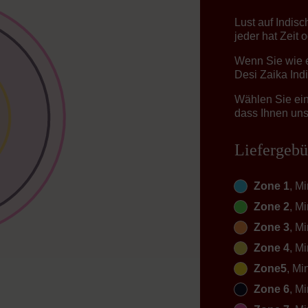
Lust auf Indis
jeder hat Zeit 
Wenn Sie wie e
Desi Zaika Indi
Wählen Sie ein
dass Ihnen unse
Liefergebü
Zone 1
, M
Zone 2
, M
Zone 3
, M
Zone 4
, M
Zone5
, Mi
Zone 6
, M