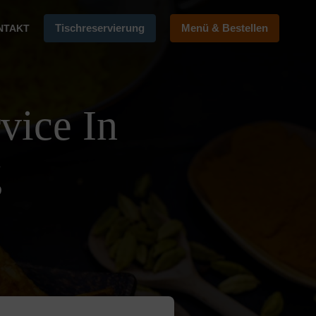
Tischreservierung
Menü & Bestellen
NTAKT
vice In
g