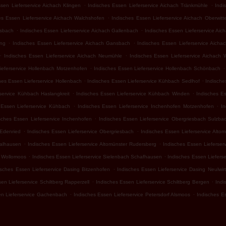
.
.
sen Lieferservice Aichach Klingen
Indisches Essen Lieferservice Aichach Tränkmühle
Indi
.
es Essen Lieferservice Aichach Walchshofen
Indisches Essen Lieferservice Aichach Oberwitt
.
.
lsbach
Indisches Essen Lieferservice Aichach Gallenbach
Indisches Essen Lieferservice Aic
.
.
ing
Indisches Essen Lieferservice Aichach Gansbach
Indisches Essen Lieferservice Aicha
.
.
Indisches Essen Lieferservice Aichach Neumühle
Indisches Essen Lieferservice Aichach 
.
.
ieferservice Hollenbach Motzenhofen
Indisches Essen Lieferservice Hollenbach Schönbach
.
.
hes Essen Lieferservice Hollenbach
Indisches Essen Lieferservice Kühbach Sedlhof
Indische
.
.
service Kühbach Haslangkreit
Indisches Essen Lieferservice Kühbach Winden
Indisches E
.
.
 Essen Lieferservice Kühbach
Indisches Essen Lieferservice Inchenhofen Motzenhofen
I
.
sches Essen Lieferservice Inchenhofen
Indisches Essen Lieferservice Obergriesbach Sulzba
.
.
 Edenried
Indisches Essen Lieferservice Obergriesbach
Indisches Essen Lieferservice Alto
.
.
halhausen
Indisches Essen Lieferservice Altomünster Rudersberg
Indisches Essen Lieferser
.
.
h Wollomoos
Indisches Essen Lieferservice Sielenbach Schafhausen
Indisches Essen Lieferse
.
isches Essen Lieferservice Dasing Bitzenhofen
Indisches Essen Lieferservice Dasing Neulwir
.
.
en Lieferservice Schiltberg Rapperzell
Indisches Essen Lieferservice Schiltberg Bergen
Indi
.
.
en Lieferservice Gachenbach
Indisches Essen Lieferservice Petersdorf Alsmoos
Indisches Es