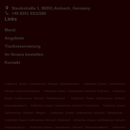
Steubstraße 1, 86551 Aichach, Germany
+49 8251 9311580
Links
Menü
Angebote
Tischreservierung
Im Voraus bestellen
Kontakt
.
Indisches Essen Lieferservice Aichach Algertshausen
Indisches Essen Lieferservice
.
.
Aichach Unterschneitbach
Indisches Essen Lieferservice Aichach Ecknach
Indisches
.
Essen Lieferservice Aichach Oberbernbach
Indisches Essen Lieferservice Aichach
.
.
Unterwittelsbach
Indisches Essen Lieferservice Aichach Froschham
Indisches Essen
.
.
Lieferservice Aichach Klingen
Indisches Essen Lieferservice Aichach Tränkmühle
.
Indisches Essen Lieferservice Aichach Edenried
Indisches Essen Lieferservice Aichach
.
.
Untergriesbach
Indisches Essen Lieferservice Aichach Oberschneitbach
Indisches