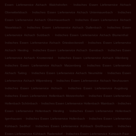
.
Essen Lieferservice Aichach Walchshofen
Indisches Essen Lieferservice Aichach
.
.
Oberwittelsbach
Indisches Essen Lieferservice Aichach Untermauerbach
Indisches
.
Essen Lieferservice Aichach Obermauerbach
Indisches Essen Lieferservice Aichach
.
.
Nisselsbach
Indisches Essen Lieferservice Aichach Gallenbach
Indisches Essen
.
.
Lieferservice Aichach Sulzbach
Indisches Essen Lieferservice Aichach Blumenthal
.
Indisches Essen Lieferservice Aichach Griesbeckerzell
Indisches Essen Lieferservice
.
.
Aichach Hiesling
Indisches Essen Lieferservice Aichach Gansbach
Indisches Essen
.
.
Lieferservice Aichach Knottenried
Indisches Essen Lieferservice Aichach Allenberg
.
Indisches Essen Lieferservice Aichach Matzenberg
Indisches Essen Lieferservice
.
.
Aichach Taiting
Indisches Essen Lieferservice Aichach Neumühle
Indisches Essen
.
.
Lieferservice Aichach Wilpersberg
Indisches Essen Lieferservice Aichach Neuhausen
.
.
Indisches Essen Lieferservice Aichach
Indisches Essen Lieferservice Augsburg
.
Indisches Essen Lieferservice Hollenbach Motzenhofen
Indisches Essen Lieferservice
.
.
Hollenbach Schönbach
Indisches Essen Lieferservice Hollenbach Mainbach
Indisches
.
Essen Lieferservice Hollenbach Hiesling
Indisches Essen Lieferservice Hollenbach
.
.
Igenhausen
Indisches Essen Lieferservice Hollenbach
Indisches Essen Lieferservice
.
.
Kühbach Sedlhof
Indisches Essen Lieferservice Kühbach Großhausen
Indisches
.
.
Essen Lieferservice Kühbach Radersdorf
Indisches Essen Lieferservice Kühbach Paar