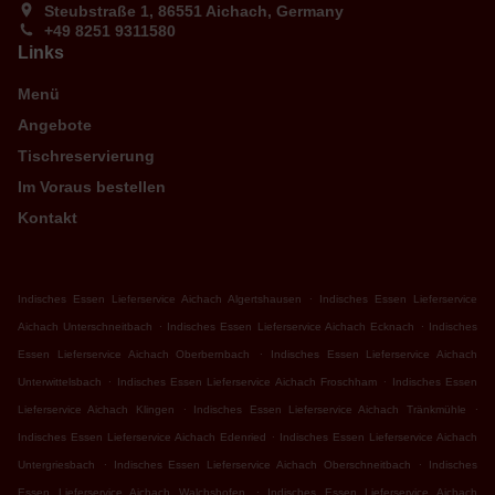
Steubstraße 1, 86551 Aichach, Germany
+49 8251 9311580
Links
Menü
Angebote
Tischreservierung
Im Voraus bestellen
Kontakt
.
Indisches Essen Lieferservice Aichach Algertshausen
Indisches Essen Lieferservice
.
.
Aichach Unterschneitbach
Indisches Essen Lieferservice Aichach Ecknach
Indisches
.
Essen Lieferservice Aichach Oberbernbach
Indisches Essen Lieferservice Aichach
.
.
Unterwittelsbach
Indisches Essen Lieferservice Aichach Froschham
Indisches Essen
.
.
Lieferservice Aichach Klingen
Indisches Essen Lieferservice Aichach Tränkmühle
.
Indisches Essen Lieferservice Aichach Edenried
Indisches Essen Lieferservice Aichach
.
.
Untergriesbach
Indisches Essen Lieferservice Aichach Oberschneitbach
Indisches
.
Essen Lieferservice Aichach Walchshofen
Indisches Essen Lieferservice Aichach