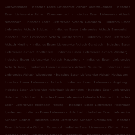
.
.
Oberwittelsbach
Indisches Essen Lieferservice Aichach Untermauerbach
Indisches
.
Essen Lieferservice Aichach Obermauerbach
Indisches Essen Lieferservice Aichach
.
.
Nisselsbach
Indisches Essen Lieferservice Aichach Gallenbach
Indisches Essen
.
.
Lieferservice Aichach Sulzbach
Indisches Essen Lieferservice Aichach Blumenthal
.
Indisches Essen Lieferservice Aichach Griesbeckerzell
Indisches Essen Lieferservice
.
.
Aichach Hiesling
Indisches Essen Lieferservice Aichach Gansbach
Indisches Essen
.
.
Lieferservice Aichach Knottenried
Indisches Essen Lieferservice Aichach Allenberg
.
Indisches Essen Lieferservice Aichach Matzenberg
Indisches Essen Lieferservice
.
.
Aichach Taiting
Indisches Essen Lieferservice Aichach Neumühle
Indisches Essen
.
.
Lieferservice Aichach Wilpersberg
Indisches Essen Lieferservice Aichach Neuhausen
.
.
Indisches Essen Lieferservice Aichach
Indisches Essen Lieferservice Augsburg
.
Indisches Essen Lieferservice Hollenbach Motzenhofen
Indisches Essen Lieferservice
.
.
Hollenbach Schönbach
Indisches Essen Lieferservice Hollenbach Mainbach
Indisches
.
Essen Lieferservice Hollenbach Hiesling
Indisches Essen Lieferservice Hollenbach
.
.
Igenhausen
Indisches Essen Lieferservice Hollenbach
Indisches Essen Lieferservice
.
.
Kühbach Sedlhof
Indisches Essen Lieferservice Kühbach Großhausen
Indisches
.
.
Essen Lieferservice Kühbach Radersdorf
Indisches Essen Lieferservice Kühbach Paar
.
Indisches Essen Lieferservice Kühbach Haslangkreit
Indisches Essen Lieferservice