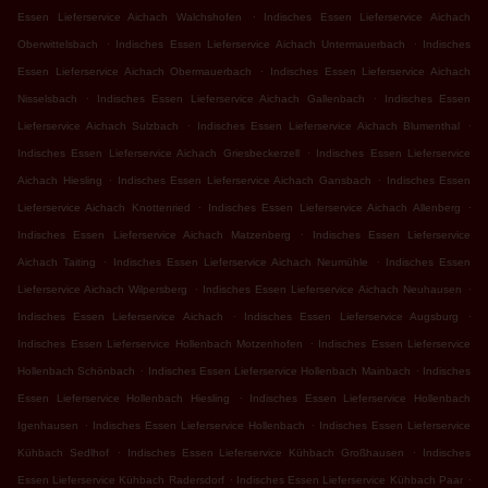
.
Essen Lieferservice Aichach Walchshofen
Indisches Essen Lieferservice Aichach
.
.
Oberwittelsbach
Indisches Essen Lieferservice Aichach Untermauerbach
Indisches
.
Essen Lieferservice Aichach Obermauerbach
Indisches Essen Lieferservice Aichach
.
.
Nisselsbach
Indisches Essen Lieferservice Aichach Gallenbach
Indisches Essen
.
.
Lieferservice Aichach Sulzbach
Indisches Essen Lieferservice Aichach Blumenthal
.
Indisches Essen Lieferservice Aichach Griesbeckerzell
Indisches Essen Lieferservice
.
.
Aichach Hiesling
Indisches Essen Lieferservice Aichach Gansbach
Indisches Essen
.
.
Lieferservice Aichach Knottenried
Indisches Essen Lieferservice Aichach Allenberg
.
Indisches Essen Lieferservice Aichach Matzenberg
Indisches Essen Lieferservice
.
.
Aichach Taiting
Indisches Essen Lieferservice Aichach Neumühle
Indisches Essen
.
.
Lieferservice Aichach Wilpersberg
Indisches Essen Lieferservice Aichach Neuhausen
.
.
Indisches Essen Lieferservice Aichach
Indisches Essen Lieferservice Augsburg
.
Indisches Essen Lieferservice Hollenbach Motzenhofen
Indisches Essen Lieferservice
.
.
Hollenbach Schönbach
Indisches Essen Lieferservice Hollenbach Mainbach
Indisches
.
Essen Lieferservice Hollenbach Hiesling
Indisches Essen Lieferservice Hollenbach
.
.
Igenhausen
Indisches Essen Lieferservice Hollenbach
Indisches Essen Lieferservice
.
.
Kühbach Sedlhof
Indisches Essen Lieferservice Kühbach Großhausen
Indisches
.
.
Essen Lieferservice Kühbach Radersdorf
Indisches Essen Lieferservice Kühbach Paar