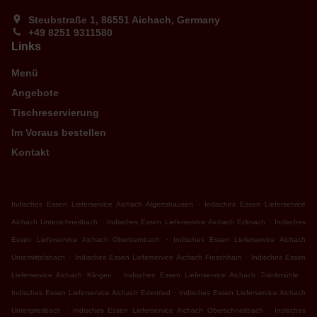
Steubstraße 1, 86551 Aichach, Germany
+49 8251 9311580
Links
Menü
Angebote
Tischreservierung
Im Voraus bestellen
Kontakt
.
Indisches Essen Lieferservice Aichach Algertshausen
Indisches Essen Lieferservice
.
.
Aichach Unterschneitbach
Indisches Essen Lieferservice Aichach Ecknach
Indisches
.
Essen Lieferservice Aichach Oberbernbach
Indisches Essen Lieferservice Aichach
.
.
Unterwittelsbach
Indisches Essen Lieferservice Aichach Froschham
Indisches Essen
.
.
Lieferservice Aichach Klingen
Indisches Essen Lieferservice Aichach Tränkmühle
.
Indisches Essen Lieferservice Aichach Edenried
Indisches Essen Lieferservice Aichach
.
.
Untergriesbach
Indisches Essen Lieferservice Aichach Oberschneitbach
Indisches