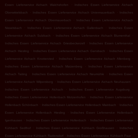
.
Essen Lieferservice Aichach Walchshofen
Indisches Essen Lieferservice Aichach
.
.
Oberwittelsbach
Indisches Essen Lieferservice Aichach Untermauerbach
Indisches
.
Essen Lieferservice Aichach Obermauerbach
Indisches Essen Lieferservice Aichach
.
.
Nisselsbach
Indisches Essen Lieferservice Aichach Gallenbach
Indisches Essen
.
.
Lieferservice Aichach Sulzbach
Indisches Essen Lieferservice Aichach Blumenthal
.
Indisches Essen Lieferservice Aichach Griesbeckerzell
Indisches Essen Lieferservice
.
.
Aichach Hiesling
Indisches Essen Lieferservice Aichach Gansbach
Indisches Essen
.
.
Lieferservice Aichach Knottenried
Indisches Essen Lieferservice Aichach Allenberg
.
Indisches Essen Lieferservice Aichach Matzenberg
Indisches Essen Lieferservice
.
.
Aichach Taiting
Indisches Essen Lieferservice Aichach Neumühle
Indisches Essen
.
.
Lieferservice Aichach Wilpersberg
Indisches Essen Lieferservice Aichach Neuhausen
.
.
Indisches Essen Lieferservice Aichach
Indisches Essen Lieferservice Augsburg
.
Indisches Essen Lieferservice Hollenbach Motzenhofen
Indisches Essen Lieferservice
.
.
Hollenbach Schönbach
Indisches Essen Lieferservice Hollenbach Mainbach
Indisches
.
Essen Lieferservice Hollenbach Hiesling
Indisches Essen Lieferservice Hollenbach
.
.
Igenhausen
Indisches Essen Lieferservice Hollenbach
Indisches Essen Lieferservice
.
.
Kühbach Sedlhof
Indisches Essen Lieferservice Kühbach Großhausen
Indisches
.
.
Essen Lieferservice Kühbach Radersdorf
Indisches Essen Lieferservice Kühbach Paar