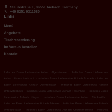
Steubstraße 1, 86551 Aichach, Germany
+49 8251 9311580
Links
Menü
Angebote
Tischreservierung
Im Voraus bestellen
Kontakt
.
Indisches Essen Lieferservice Aichach Algertshausen
Indisches Essen Lieferservice
.
.
Aichach Unterschneitbach
Indisches Essen Lieferservice Aichach Ecknach
Indisches
.
Essen Lieferservice Aichach Oberbernbach
Indisches Essen Lieferservice Aichach
.
.
Unterwittelsbach
Indisches Essen Lieferservice Aichach Froschham
Indisches Essen
.
.
Lieferservice Aichach Klingen
Indisches Essen Lieferservice Aichach Tränkmühle
.
Indisches Essen Lieferservice Aichach Edenried
Indisches Essen Lieferservice Aichach
.
.
Untergriesbach
Indisches Essen Lieferservice Aichach Oberschneitbach
Indisches