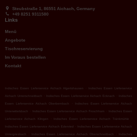
Steubstraße 1, 86551 Aichach, Germany
+49 8251 9311580
Links
Menü
Angebote
Tischreservierung
Im Voraus bestellen
Kontakt
.
Indisches Essen Lieferservice Aichach Algertshausen
Indisches Essen Lieferservice
.
.
Aichach Unterschneitbach
Indisches Essen Lieferservice Aichach Ecknach
Indisches
.
Essen Lieferservice Aichach Oberbernbach
Indisches Essen Lieferservice Aichach
.
.
Unterwittelsbach
Indisches Essen Lieferservice Aichach Froschham
Indisches Essen
.
.
Lieferservice Aichach Klingen
Indisches Essen Lieferservice Aichach Tränkmühle
.
Indisches Essen Lieferservice Aichach Edenried
Indisches Essen Lieferservice Aichach
.
.
Untergriesbach
Indisches Essen Lieferservice Aichach Oberschneitbach
Indisches