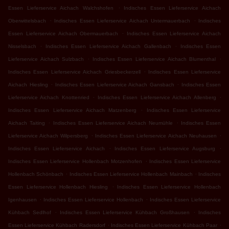
.
Essen Lieferservice Aichach Walchshofen
Indisches Essen Lieferservice Aichach
.
.
Oberwittelsbach
Indisches Essen Lieferservice Aichach Untermauerbach
Indisches
.
Essen Lieferservice Aichach Obermauerbach
Indisches Essen Lieferservice Aichach
.
.
Nisselsbach
Indisches Essen Lieferservice Aichach Gallenbach
Indisches Essen
.
.
Lieferservice Aichach Sulzbach
Indisches Essen Lieferservice Aichach Blumenthal
.
Indisches Essen Lieferservice Aichach Griesbeckerzell
Indisches Essen Lieferservice
.
.
Aichach Hiesling
Indisches Essen Lieferservice Aichach Gansbach
Indisches Essen
.
.
Lieferservice Aichach Knottenried
Indisches Essen Lieferservice Aichach Allenberg
.
Indisches Essen Lieferservice Aichach Matzenberg
Indisches Essen Lieferservice
.
.
Aichach Taiting
Indisches Essen Lieferservice Aichach Neumühle
Indisches Essen
.
.
Lieferservice Aichach Wilpersberg
Indisches Essen Lieferservice Aichach Neuhausen
.
.
Indisches Essen Lieferservice Aichach
Indisches Essen Lieferservice Augsburg
.
Indisches Essen Lieferservice Hollenbach Motzenhofen
Indisches Essen Lieferservice
.
.
Hollenbach Schönbach
Indisches Essen Lieferservice Hollenbach Mainbach
Indisches
.
Essen Lieferservice Hollenbach Hiesling
Indisches Essen Lieferservice Hollenbach
.
.
Igenhausen
Indisches Essen Lieferservice Hollenbach
Indisches Essen Lieferservice
.
.
Kühbach Sedlhof
Indisches Essen Lieferservice Kühbach Großhausen
Indisches
.
.
Essen Lieferservice Kühbach Radersdorf
Indisches Essen Lieferservice Kühbach Paar