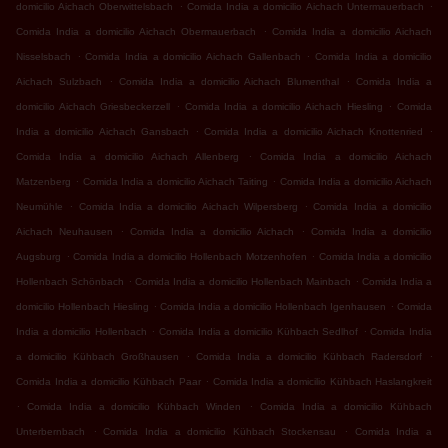
.
.
domicilio Aichach Oberwittelsbach
Comida India a domicilio Aichach Untermauerbach
.
Comida India a domicilio Aichach Obermauerbach
Comida India a domicilio Aichach
.
.
Nisselsbach
Comida India a domicilio Aichach Gallenbach
Comida India a domicilio
.
.
Aichach Sulzbach
Comida India a domicilio Aichach Blumenthal
Comida India a
.
.
domicilio Aichach Griesbeckerzell
Comida India a domicilio Aichach Hiesling
Comida
.
.
India a domicilio Aichach Gansbach
Comida India a domicilio Aichach Knottenried
.
Comida India a domicilio Aichach Allenberg
Comida India a domicilio Aichach
.
.
Matzenberg
Comida India a domicilio Aichach Taiting
Comida India a domicilio Aichach
.
.
Neumühle
Comida India a domicilio Aichach Wilpersberg
Comida India a domicilio
.
.
Aichach Neuhausen
Comida India a domicilio Aichach
Comida India a domicilio
.
.
Augsburg
Comida India a domicilio Hollenbach Motzenhofen
Comida India a domicilio
.
.
Hollenbach Schönbach
Comida India a domicilio Hollenbach Mainbach
Comida India a
.
.
domicilio Hollenbach Hiesling
Comida India a domicilio Hollenbach Igenhausen
Comida
.
.
India a domicilio Hollenbach
Comida India a domicilio Kühbach Sedlhof
Comida India
.
.
a domicilio Kühbach Großhausen
Comida India a domicilio Kühbach Radersdorf
.
Comida India a domicilio Kühbach Paar
Comida India a domicilio Kühbach Haslangkreit
.
.
Comida India a domicilio Kühbach Winden
Comida India a domicilio Kühbach
.
.
Unterbernbach
Comida India a domicilio Kühbach Stockensau
Comida India a