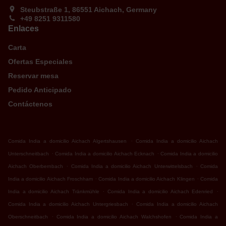
Steubstraße 1, 86551 Aichach, Germany
+49 8251 9311580
Enlaces
Carta
Ofertas Especiales
Reservar mesa
Pedido Anticipado
Contáctenos
.
Comida India a domicilio Aichach Algertshausen
Comida India a domicilio Aichach
.
.
Unterschneitbach
Comida India a domicilio Aichach Ecknach
Comida India a domicilio
.
.
Aichach Oberbernbach
Comida India a domicilio Aichach Unterwittelsbach
Comida
.
.
India a domicilio Aichach Froschham
Comida India a domicilio Aichach Klingen
Comida
.
.
India a domicilio Aichach Tränkmühle
Comida India a domicilio Aichach Edenried
.
Comida India a domicilio Aichach Untergriesbach
Comida India a domicilio Aichach
.
.
Oberschneitbach
Comida India a domicilio Aichach Walchshofen
Comida India a