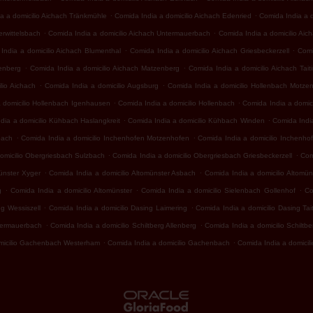
.
.
a a domicilio Aichach Tränkmühle
Comida India a domicilio Aichach Edenried
Comida India a d
.
.
erwittelsbach
Comida India a domicilio Aichach Untermauerbach
Comida India a domicilio Ai
.
.
India a domicilio Aichach Blumenthal
Comida India a domicilio Aichach Griesbeckerzell
Comi
.
.
lenberg
Comida India a domicilio Aichach Matzenberg
Comida India a domicilio Aichach Tait
.
.
lio Aichach
Comida India a domicilio Augsburg
Comida India a domicilio Hollenbach Motze
.
.
a domicilio Hollenbach Igenhausen
Comida India a domicilio Hollenbach
Comida India a domic
.
.
dia a domicilio Kühbach Haslangkreit
Comida India a domicilio Kühbach Winden
Comida Indi
.
.
bach
Comida India a domicilio Inchenhofen Motzenhofen
Comida India a domicilio Inchenho
.
.
omicilio Obergriesbach Sulzbach
Comida India a domicilio Obergriesbach Griesbeckerzell
Com
.
.
münster Xyger
Comida India a domicilio Altomünster Asbach
Comida India a domicilio Altomü
.
.
.
g
Comida India a domicilio Altomünster
Comida India a domicilio Sielenbach Gollenhof
Co
.
.
ng Wessiszell
Comida India a domicilio Dasing Laimering
Comida India a domicilio Dasing Tai
.
.
ntermauerbach
Comida India a domicilio Schiltberg Allenberg
Comida India a domicilio Schiltbe
.
.
micilio Gachenbach Westerham
Comida India a domicilio Gachenbach
Comida India a domicil