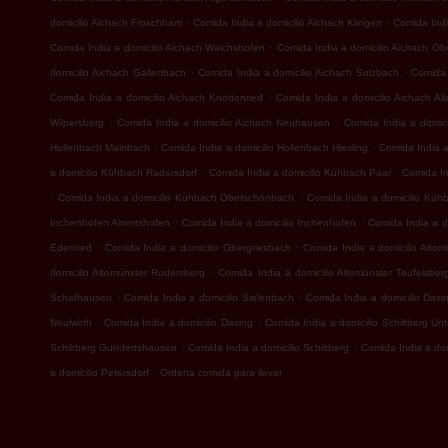
.
.
domicilio Aichach Froschham
Comida India a domicilio Aichach Klingen
Comida Indi
.
Comida India a domicilio Aichach Walchshofen
Comida India a domicilio Aichach Ob
.
.
domicilio Aichach Gallenbach
Comida India a domicilio Aichach Sulzbach
Comida 
.
Comida India a domicilio Aichach Knottenried
Comida India a domicilio Aichach Al
.
.
Wilpersberg
Comida India a domicilio Aichach Neuhausen
Comida India a domici
.
.
Hollenbach Mainbach
Comida India a domicilio Hollenbach Hiesling
Comida India 
.
.
a domicilio Kühbach Radersdorf
Comida India a domicilio Kühbach Paar
Comida In
.
.
Comida India a domicilio Kühbach Oberschönbach
Comida India a domicilio Küh
.
.
Inchenhofen Ainertshofen
Comida India a domicilio Inchenhofen
Comida India a d
.
.
Edenried
Comida India a domicilio Obergriesbach
Comida India a domicilio Alto
.
domicilio Altomünster Rudersberg
Comida India a domicilio Altomünster Teufelsber
.
.
Schafhausen
Comida India a domicilio Sielenbach
Comida India a domicilio Dasi
.
.
Neulwirth
Comida India a domicilio Dasing
Comida India a domicilio Schiltberg U
.
.
Schiltberg Gundertshausen
Comida India a domicilio Schiltberg
Comida India a do
.
a domicilio Petersdorf
Ordena comida para llevar