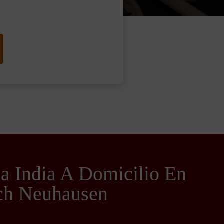
 India A Domicilio En
ch Neuhausen