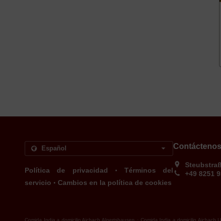
Contácteno
Steubstra
.
Política de privacidad
Términos del
+49 8251 
.
servicio
Cambios en la política de cookies
.
Comida India a domicilio Aichach Algertshausen
Comida India a domicilio Aichach 