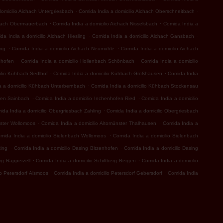
.
.
omicilio Aichach Untergriesbach
Comida India a domicilio Aichach Oberschneitbach
.
.
chach Obermauerbach
Comida India a domicilio Aichach Nisselsbach
Comida India a
.
.
da India a domicilio Aichach Hiesling
Comida India a domicilio Aichach Gansbach
.
.
ing
Comida India a domicilio Aichach Neumühle
Comida India a domicilio Aichach
.
.
nhofen
Comida India a domicilio Hollenbach Schönbach
Comida India a domicilio
.
.
ilio Kühbach Sedlhof
Comida India a domicilio Kühbach Großhausen
Comida India
.
a a domicilio Kühbach Unterbernbach
Comida India a domicilio Kühbach Stockensau
.
.
fen Sainbach
Comida India a domicilio Inchenhofen Ried
Comida India a domicilio
.
ida India a domicilio Obergriesbach Zahling
Comida India a domicilio Obergriesbach
.
.
nster Wollomoos
Comida India a domicilio Altomünster Thalhausen
Comida India a
.
mida India a domicilio Sielenbach Wollomoos
Comida India a domicilio Sielenbach
.
.
ting
Comida India a domicilio Dasing Bitzenhofen
Comida India a domicilio Dasing
.
.
rg Rapperzell
Comida India a domicilio Schiltberg Bergen
Comida India a domicilio
.
.
io Petersdorf Alsmoos
Comida India a domicilio Petersdorf Gebersdorf
Comida India