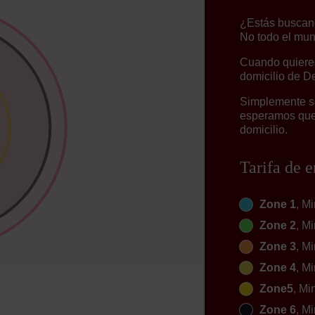
¿Estás buscan
No todo el mun
Cuando quieres
domicilio de D
Simplemente se
esperamos que 
domicilio.
Tarifa de e
Zone 1
, Mi
Zone 2
, Mi
Zone 3
, Mi
Zone 4
, Mi
Zone5
, Mi
Zone 6
, Mi