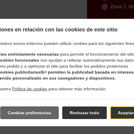
Zone 7
, Mi
ones en relación con las cookies de este sitio
estros socios externos pueden utilizar cookies para los siguientes fines
ies estrictamente necesarias
para permitir el funcionamiento del siti
Para Delivery En Aichach N
cookies funcionales
nos ayudan a rellenar automáticamente sus dato
mo pedido y a optimizar el sitio para facilitar los pedidos posteriores
cookies publicitarias/b> permiten la publicidad basada en interese
enido personalizado en sus navegadores y dispositivos.
uestra
Política de cookies
para obtener más información.
s cerca de Aichach Neuhausen y estamos encantados de recibir
uestra carta interactiva en línea y realice el pedido cuando est
Cambiar preferencias
Rechazar todo
Aceptar
confirmar su pedido y hacer una estimación del tiempo.