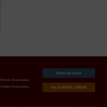
Reservar mesa
Ofertas Especiales
Pedido Anticipado
Ver el MENÚ y PEDIR
.
.
ch Oberbernbach
Comida India a domicilio Aichach Unterwittelsbach
Comida India a