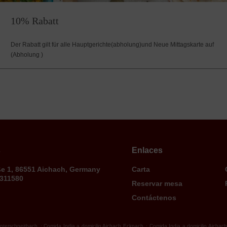
10% Rabatt
Der Rabatt gilt für alle Hauptgerichte(abholung)und Neue Mittagskarte auf
(Abholung )
s
Enlaces
ße 1, 86551 Aichach, Germany
Carta
9311580
Reservar mesa
Contáctenos
.
.
Unterschneitbach
Comida India a domicilio Aichach Ecknach
Comida India a domicilio Aicha