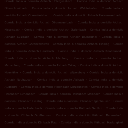
.
Comida India a domicilio Aichach Untergriesbach
Comida India a domicilio Aichach
.
.
Oberschneitbach
Comida India a domicilio Aichach Walchshofen
Comida India a
.
.
domicilio Aichach Oberwittelsbach
Comida India a domicilio Aichach Untermauerbach
.
Comida India a domicilio Aichach Obermauerbach
Comida India a domicilio Aichach
.
.
Nisselsbach
Comida India a domicilio Aichach Gallenbach
Comida India a domicilio
.
.
Aichach Sulzbach
Comida India a domicilio Aichach Blumenthal
Comida India a
.
.
domicilio Aichach Griesbeckerzell
Comida India a domicilio Aichach Hiesling
Comida
.
.
India a domicilio Aichach Gansbach
Comida India a domicilio Aichach Knottenried
.
Comida India a domicilio Aichach Allenberg
Comida India a domicilio Aichach
.
.
Matzenberg
Comida India a domicilio Aichach Taiting
Comida India a domicilio Aichach
.
.
Neumühle
Comida India a domicilio Aichach Wilpersberg
Comida India a domicilio
.
.
Aichach Neuhausen
Comida India a domicilio Aichach
Comida India a domicilio
.
.
Augsburg
Comida India a domicilio Hollenbach Motzenhofen
Comida India a domicilio
.
.
Hollenbach Schönbach
Comida India a domicilio Hollenbach Mainbach
Comida India a
.
.
domicilio Hollenbach Hiesling
Comida India a domicilio Hollenbach Igenhausen
Comida
.
.
India a domicilio Hollenbach
Comida India a domicilio Kühbach Sedlhof
Comida India
.
.
a domicilio Kühbach Großhausen
Comida India a domicilio Kühbach Radersdorf
.
Comida India a domicilio Kühbach Paar
Comida India a domicilio Kühbach Haslangkreit