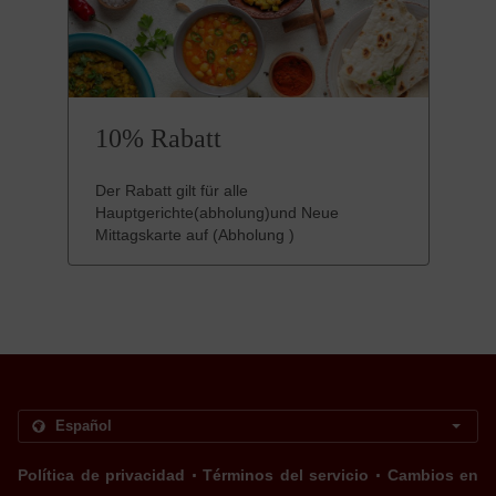
10% Rabatt
Der Rabatt gilt für alle
Hauptgerichte(abholung)und Neue
Mittagskarte auf (Abholung )
.
.
Política de privacidad
Términos del servicio
Cambios en