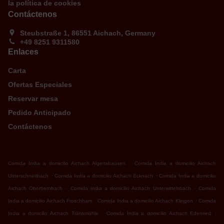
la política de cookies
Contáctenos
Steubstraße 1, 86551 Aichach, Germany
+49 8251 9311580
Enlaces
Carta
Ofertas Especiales
Reservar mesa
Pedido Anticipado
Contáctenos
.
Comida India a domicilio Aichach Algertshausen
Comida India a domicilio Aichach
.
.
Unterschneitbach
Comida India a domicilio Aichach Ecknach
Comida India a domicilio
.
.
Aichach Oberbernbach
Comida India a domicilio Aichach Unterwittelsbach
Comida
.
.
India a domicilio Aichach Froschham
Comida India a domicilio Aichach Klingen
Comida
.
.
India a domicilio Aichach Tränkmühle
Comida India a domicilio Aichach Edenried