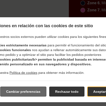
Zone 6
, Mi
Zone 7
, Mi
ones en relación con las cookies de este sitio
estros socios externos pueden utilizar cookies para los siguientes fines
ies estrictamente necesarias
para permitir el funcionamiento del siti
cookies funcionales
nos ayudan a rellenar automáticamente sus dato
 Delivery En Aichach Unte
mo pedido y a optimizar el sitio para facilitar los pedidos posteriores
cookies publicitarias/b> permiten la publicidad basada en interese
enido personalizado en sus navegadores y dispositivos.
uestra
Política de cookies
para obtener más información.
erca de Aichach Unterwittelsbach y estamos encantados de reci
Cambiar preferencias
Rechazar todo
Aceptar
uestra carta interactiva en línea y realice el pedido cuando est
confirmar su pedido y hacer una estimación del tiempo.