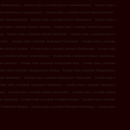
.
.
ch Oberbernbach
Comida India a domicilio Aichach Unterwittelsbach
Comida India a
.
.
omicilio Aichach Untergriesbach
Comida India a domicilio Aichach Oberschneitbach
.
.
chach Obermauerbach
Comida India a domicilio Aichach Nisselsbach
Comida India a
.
.
da India a domicilio Aichach Hiesling
Comida India a domicilio Aichach Gansbach
.
.
ing
Comida India a domicilio Aichach Neumühle
Comida India a domicilio Aichach
.
.
nhofen
Comida India a domicilio Hollenbach Schönbach
Comida India a domicilio
.
.
ilio Kühbach Sedlhof
Comida India a domicilio Kühbach Großhausen
Comida India
.
a a domicilio Kühbach Unterbernbach
Comida India a domicilio Kühbach Stockensau
.
.
fen Sainbach
Comida India a domicilio Inchenhofen Ried
Comida India a domicilio
.
ida India a domicilio Obergriesbach Zahling
Comida India a domicilio Obergriesbach
.
.
nster Wollomoos
Comida India a domicilio Altomünster Thalhausen
Comida India a
.
mida India a domicilio Sielenbach Wollomoos
Comida India a domicilio Sielenbach
.
.
ting
Comida India a domicilio Dasing Bitzenhofen
Comida India a domicilio Dasing
.
.
rg Rapperzell
Comida India a domicilio Schiltberg Bergen
Comida India a domicilio
.
.
io Petersdorf Alsmoos
Comida India a domicilio Petersdorf Gebersdorf
Comida India