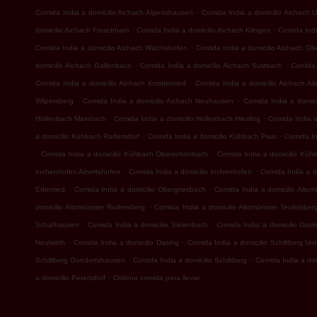
.
Comida India a domicilio Aichach Algertshausen
Comida India a domicilio Aichach 
.
.
domicilio Aichach Froschham
Comida India a domicilio Aichach Klingen
Comida Indi
.
Comida India a domicilio Aichach Walchshofen
Comida India a domicilio Aichach Ob
.
.
domicilio Aichach Gallenbach
Comida India a domicilio Aichach Sulzbach
Comida 
.
Comida India a domicilio Aichach Knottenried
Comida India a domicilio Aichach Al
.
.
Wilpersberg
Comida India a domicilio Aichach Neuhausen
Comida India a domici
.
.
Hollenbach Mainbach
Comida India a domicilio Hollenbach Hiesling
Comida India 
.
.
a domicilio Kühbach Radersdorf
Comida India a domicilio Kühbach Paar
Comida In
.
.
Comida India a domicilio Kühbach Oberschönbach
Comida India a domicilio Küh
.
.
Inchenhofen Ainertshofen
Comida India a domicilio Inchenhofen
Comida India a d
.
.
Edenried
Comida India a domicilio Obergriesbach
Comida India a domicilio Alto
.
domicilio Altomünster Rudersberg
Comida India a domicilio Altomünster Teufelsber
.
.
Schafhausen
Comida India a domicilio Sielenbach
Comida India a domicilio Dasi
.
.
Neulwirth
Comida India a domicilio Dasing
Comida India a domicilio Schiltberg U
.
.
Schiltberg Gundertshausen
Comida India a domicilio Schiltberg
Comida India a do
.
a domicilio Petersdorf
Ordena comida para llevar