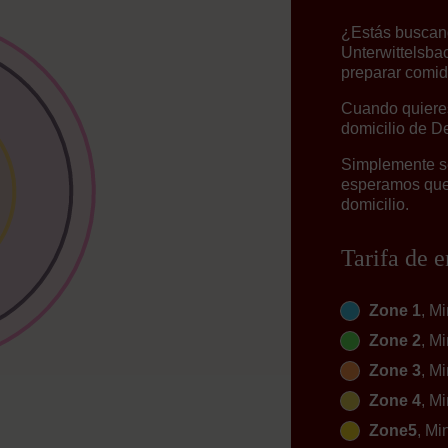
¿Estás buscand
Unterwittelsba
preparar comid
Cuando quieres
domicilio de D
Simplemente se
esperamos que 
domicilio.
Tarifa de e
Zone 1
, Mi
Zone 2
, Mi
Zone 3
, Mi
Zone 4
, Mi
Zone5
, Mi