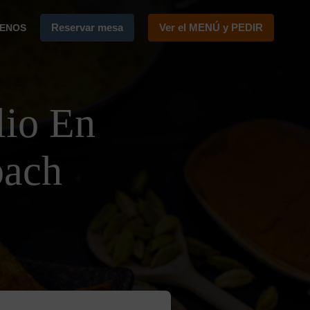
Reservar mesa
Ver el MENÚ y PEDIR
ENOS
lio En
bach