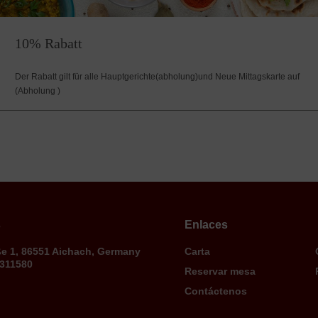
10% Rabatt
Der Rabatt gilt für alle Hauptgerichte(abholung)und Neue Mittagskarte auf
(Abholung )
s
Enlaces
ße 1, 86551 Aichach, Germany
Carta
9311580
Reservar mesa
Contáctenos