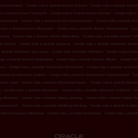
.
.
Unterschneitbach
Comida India a domicilio Aichach Ecknach
Comida India a domicilio Aicha
.
.
a a domicilio Aichach Tränkmühle
Comida India a domicilio Aichach Edenried
Comida India a d
.
.
erwittelsbach
Comida India a domicilio Aichach Untermauerbach
Comida India a domicilio Ai
.
.
India a domicilio Aichach Blumenthal
Comida India a domicilio Aichach Griesbeckerzell
Comi
.
.
lenberg
Comida India a domicilio Aichach Matzenberg
Comida India a domicilio Aichach Tait
.
.
lio Aichach
Comida India a domicilio Augsburg
Comida India a domicilio Hollenbach Motze
.
.
a domicilio Hollenbach Igenhausen
Comida India a domicilio Hollenbach
Comida India a domic
.
.
dia a domicilio Kühbach Haslangkreit
Comida India a domicilio Kühbach Winden
Comida Indi
.
.
bach
Comida India a domicilio Inchenhofen Motzenhofen
Comida India a domicilio Inchenho
.
.
omicilio Obergriesbach Sulzbach
Comida India a domicilio Obergriesbach Griesbeckerzell
Com
.
.
münster Xyger
Comida India a domicilio Altomünster Asbach
Comida India a domicilio Altomü
.
.
.
g
Comida India a domicilio Altomünster
Comida India a domicilio Sielenbach Gollenhof
Co
.
.
ng Wessiszell
Comida India a domicilio Dasing Laimering
Comida India a domicilio Dasing Tai
.
.
ntermauerbach
Comida India a domicilio Schiltberg Allenberg
Comida India a domicilio Schiltbe
.
.
micilio Gachenbach Westerham
Comida India a domicilio Gachenbach
Comida India a domicil