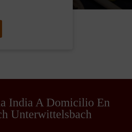
 India A Domicilio En
h Unterwittelsbach