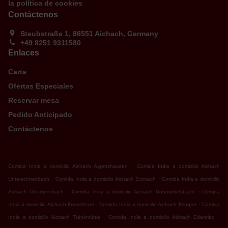
la política de cookies
Contáctenos
Steubstraße 1, 86551 Aichach, Germany
+49 8251 9311580
Enlaces
Carta
Ofertas Especiales
Reservar mesa
Pedido Anticipado
Contáctenos
.
Comida India a domicilio Aichach Algertshausen
Comida India a domicilio Aichach
.
.
Unterschneitbach
Comida India a domicilio Aichach Ecknach
Comida India a domicilio
.
.
Aichach Oberbernbach
Comida India a domicilio Aichach Unterwittelsbach
Comida
.
.
India a domicilio Aichach Froschham
Comida India a domicilio Aichach Klingen
Comida
.
.
India a domicilio Aichach Tränkmühle
Comida India a domicilio Aichach Edenried