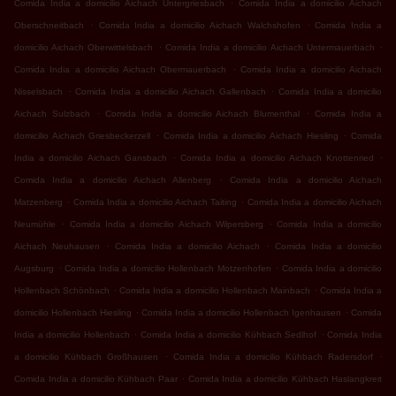
.
Comida India a domicilio Aichach Untergriesbach
Comida India a domicilio Aichach
.
.
Oberschneitbach
Comida India a domicilio Aichach Walchshofen
Comida India a
.
.
domicilio Aichach Oberwittelsbach
Comida India a domicilio Aichach Untermauerbach
.
Comida India a domicilio Aichach Obermauerbach
Comida India a domicilio Aichach
.
.
Nisselsbach
Comida India a domicilio Aichach Gallenbach
Comida India a domicilio
.
.
Aichach Sulzbach
Comida India a domicilio Aichach Blumenthal
Comida India a
.
.
domicilio Aichach Griesbeckerzell
Comida India a domicilio Aichach Hiesling
Comida
.
.
India a domicilio Aichach Gansbach
Comida India a domicilio Aichach Knottenried
.
Comida India a domicilio Aichach Allenberg
Comida India a domicilio Aichach
.
.
Matzenberg
Comida India a domicilio Aichach Taiting
Comida India a domicilio Aichach
.
.
Neumühle
Comida India a domicilio Aichach Wilpersberg
Comida India a domicilio
.
.
Aichach Neuhausen
Comida India a domicilio Aichach
Comida India a domicilio
.
.
Augsburg
Comida India a domicilio Hollenbach Motzenhofen
Comida India a domicilio
.
.
Hollenbach Schönbach
Comida India a domicilio Hollenbach Mainbach
Comida India a
.
.
domicilio Hollenbach Hiesling
Comida India a domicilio Hollenbach Igenhausen
Comida
.
.
India a domicilio Hollenbach
Comida India a domicilio Kühbach Sedlhof
Comida India
.
.
a domicilio Kühbach Großhausen
Comida India a domicilio Kühbach Radersdorf
.
Comida India a domicilio Kühbach Paar
Comida India a domicilio Kühbach Haslangkreit