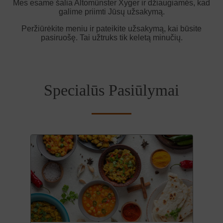
Mes esame šalia Altomünster Xyger ir džiaugiamės, kad
galime priimti Jūsų užsakymą.
Peržiūrėkite meniu ir pateikite užsakymą, kai būsite
pasiruošę. Tai užtruks tik keletą minučių.
Specialūs Pasiūlymai