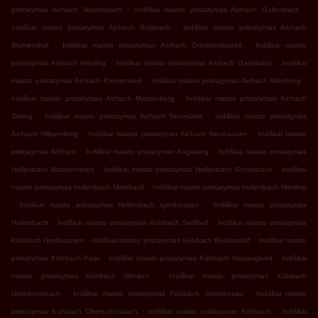
.
.
pristatymas Aichach Nisselsbach
Indiškai maisto pristatymas Aichach Gallenbach
.
Indiškai maisto pristatymas Aichach Sulzbach
Indiškai maisto pristatymas Aichach
.
.
Blumenthal
Indiškai maisto pristatymas Aichach Griesbeckerzell
Indiškai maisto
.
.
pristatymas Aichach Hiesling
Indiškai maisto pristatymas Aichach Gansbach
Indiškai
.
.
maisto pristatymas Aichach Knottenried
Indiškai maisto pristatymas Aichach Allenberg
.
Indiškai maisto pristatymas Aichach Matzenberg
Indiškai maisto pristatymas Aichach
.
.
Taiting
Indiškai maisto pristatymas Aichach Neumühle
Indiškai maisto pristatymas
.
.
Aichach Wilpersberg
Indiškai maisto pristatymas Aichach Neuhausen
Indiškai maisto
.
.
pristatymas Aichach
Indiškai maisto pristatymas Augsburg
Indiškai maisto pristatymas
.
.
Hollenbach Motzenhofen
Indiškai maisto pristatymas Hollenbach Schönbach
Indiškai
.
maisto pristatymas Hollenbach Mainbach
Indiškai maisto pristatymas Hollenbach Hiesling
.
.
Indiškai maisto pristatymas Hollenbach Igenhausen
Indiškai maisto pristatymas
.
.
Hollenbach
Indiškai maisto pristatymas Kühbach Sedlhof
Indiškai maisto pristatymas
.
.
Kühbach Großhausen
Indiškai maisto pristatymas Kühbach Radersdorf
Indiškai maisto
.
.
pristatymas Kühbach Paar
Indiškai maisto pristatymas Kühbach Haslangkreit
Indiškai
.
maisto pristatymas Kühbach Winden
Indiškai maisto pristatymas Kühbach
.
.
Unterbernbach
Indiškai maisto pristatymas Kühbach Stockensau
Indiškai maisto
.
.
pristatymas Kühbach Oberschönbach
Indiškai maisto pristatymas Kühbach
Indiškai