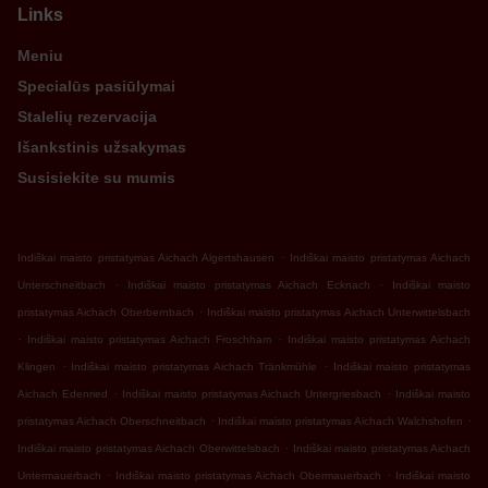
Links
Meniu
Specialūs pasiūlymai
Stalelių rezervacija
Išankstinis užsakymas
Susisiekite su mumis
.
Indiškai maisto pristatymas Aichach Algertshausen
Indiškai maisto pristatymas Aichach
.
.
Unterschneitbach
Indiškai maisto pristatymas Aichach Ecknach
Indiškai maisto
.
pristatymas Aichach Oberbernbach
Indiškai maisto pristatymas Aichach Unterwittelsbach
.
.
Indiškai maisto pristatymas Aichach Froschham
Indiškai maisto pristatymas Aichach
.
.
Klingen
Indiškai maisto pristatymas Aichach Tränkmühle
Indiškai maisto pristatymas
.
.
Aichach Edenried
Indiškai maisto pristatymas Aichach Untergriesbach
Indiškai maisto
.
.
pristatymas Aichach Oberschneitbach
Indiškai maisto pristatymas Aichach Walchshofen
.
Indiškai maisto pristatymas Aichach Oberwittelsbach
Indiškai maisto pristatymas Aichach
.
.
Untermauerbach
Indiškai maisto pristatymas Aichach Obermauerbach
Indiškai maisto