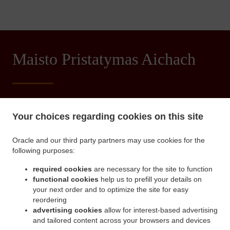
Maisto Pristatymas Aichach
Norėtum užsakyti maistą Aichach? Ne kiekvienas žino kiek
užima laiko pagaminti skanų maistą.
Your choices regarding cookies on this site
Jei norite greitai ir skaniai pavalgyti, rinkitės restorano Desi
Zaika Indisches Restaurant, tai geriausias pasirinkimas!
Oracle and our third party partners may use cookies for the
following purposes:
Paprasčiausiai spauskite "Užsakyti" ir mes tikimės, kad liksite
patenkinti.
required cookies
are necessary for the site to function
functional cookies
help us to prefill your details on
Pristatymo mokestis
your next order and to optimize the site for easy
reordering
advertising cookies
allow for interest-based advertising
Zone 1
, Min - 12,00 €, Mokestis - 0,00 €
and tailored content across your browsers and devices