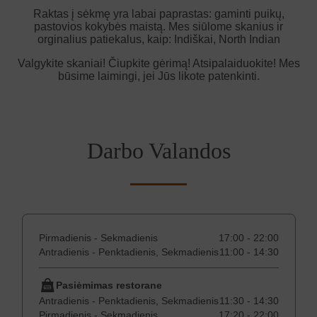
Raktas į sėkmę yra labai paprastas: gaminti puikų,
pastovios kokybės maistą. Mes siūlome skanius ir
orginalius patiekalus, kaip: Indiškai, North Indian
Valgykite skaniai! Čiupkite gėrimą! Atsipalaiduokite! Mes
būsime laimingi, jei Jūs likote patenkinti.
Darbo Valandos
Pirmadienis - Sekmadienis
17:00 - 22:00
Antradienis - Penktadienis, Sekmadienis
11:00 - 14:30
Pasiėmimas restorane
Antradienis - Penktadienis, Sekmadienis
11:30 - 14:30
Pirmadienis - Sekmadienis
17:20 - 22:00