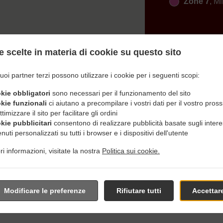
Zone 7
, Mi
e scelte in materia di cookie su questo sito
uoi partner terzi possono utilizzare i cookie per i seguenti scopi:
ina Con Consegna In Peters
okie obbligatori
sono necessari per il funzionamento del sito
okie funzionali
ci aiutano a precompilare i vostri dati per il vostro pros
ttimizzare il sito per facilitare gli ordini
okie pubblicitari
consentono di realizzare pubblicità basate sugli intere
nuti personalizzati su tutti i browser e i dispositivi dell'utente
i informazioni, visitate la nostra
Politica sui cookie.
 nelle vicinanze di Petersdorf e siamo lieti di ricevere il tuo ordi
nu interattivo online e, quando sei pronto, effettua l'ordinazion
confermare il tuo ordine e darti un orario personalizzato.
Modificare le preferenze
Rifiutare tutti
Accettare