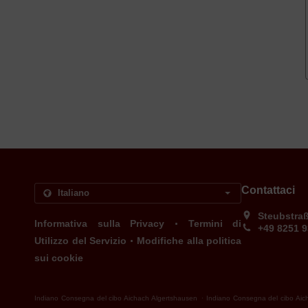
Contattaci
Steubstra
.
Informativa sulla Privacy
Termini di
+49 8251 
.
Utilizzo del Servizio
Modifiche alla politica
sui cookie
.
Indiano Consegna del cibo Aichach Algertshausen
Indiano Consegna del cibo Aic