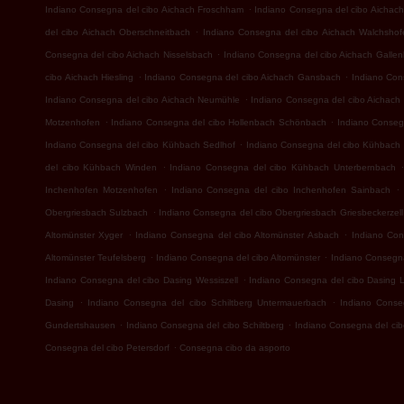
.
Indiano Consegna del cibo Aichach Froschham
Indiano Consegna del cibo Aichach
.
del cibo Aichach Oberschneitbach
Indiano Consegna del cibo Aichach Walchshof
.
Consegna del cibo Aichach Nisselsbach
Indiano Consegna del cibo Aichach Galle
.
.
cibo Aichach Hiesling
Indiano Consegna del cibo Aichach Gansbach
Indiano Con
.
Indiano Consegna del cibo Aichach Neumühle
Indiano Consegna del cibo Aichach 
.
.
Motzenhofen
Indiano Consegna del cibo Hollenbach Schönbach
Indiano Conseg
.
Indiano Consegna del cibo Kühbach Sedlhof
Indiano Consegna del cibo Kühbach
.
del cibo Kühbach Winden
Indiano Consegna del cibo Kühbach Unterbernbach
.
.
Inchenhofen Motzenhofen
Indiano Consegna del cibo Inchenhofen Sainbach
.
Obergriesbach Sulzbach
Indiano Consegna del cibo Obergriesbach Griesbeckerzell
.
.
Altomünster Xyger
Indiano Consegna del cibo Altomünster Asbach
Indiano Con
.
.
Altomünster Teufelsberg
Indiano Consegna del cibo Altomünster
Indiano Consegna
.
Indiano Consegna del cibo Dasing Wessiszell
Indiano Consegna del cibo Dasing L
.
.
Dasing
Indiano Consegna del cibo Schiltberg Untermauerbach
Indiano Conseg
.
.
Gundertshausen
Indiano Consegna del cibo Schiltberg
Indiano Consegna del c
.
Consegna del cibo Petersdorf
Consegna cibo da asporto