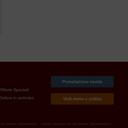
Prenotazione tavolo
Offerte Speciali
Ordina in anticipo
Vedi menu e ordina
.
.
 cibo Aichach Oberbernbach
Indiano Consegna del cibo Aichach Unterwittelsbach