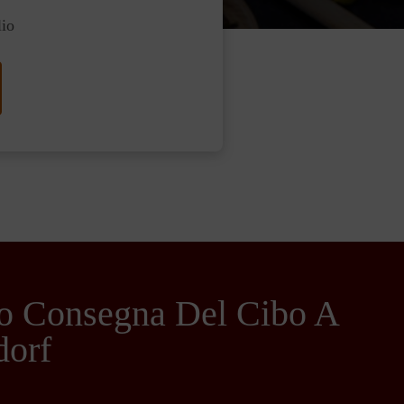
lio
no Consegna Del Cibo A
dorf