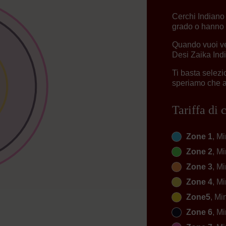
Cerchi Indiano
grado o hanno 
Quando vuoi ve
Desi Zaika Indi
Ti basta selez
speriamo che ap
Tariffa di
Zone 1
, Mi
Zone 2
, Mi
Zone 3
, Mi
Zone 4
, Mi
Zone5
, Mi
Zone 6
, Mi