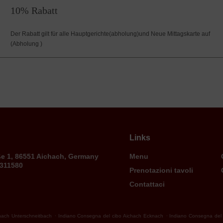
10% Rabatt
Der Rabatt gilt für alle Hauptgerichte(abholung)und Neue Mittagskarte auf
(Abholung )
Links
ße 1, 86551 Aichach, Germany
Menu
9311580
Prenotazioni tavoli
Contattaci
.
.
hach Unterschneitbach
Indiano Consegna del cibo Aichach Ecknach
Indiano Consegna del