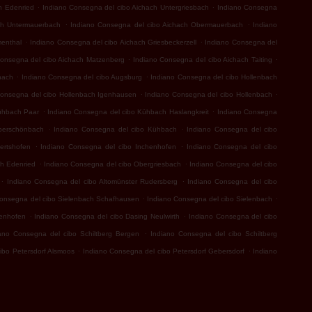
.
.
h Edenried
Indiano Consegna del cibo Aichach Untergriesbach
Indiano Consegna
.
.
ch Untermauerbach
Indiano Consegna del cibo Aichach Obermauerbach
Indiano
.
.
menthal
Indiano Consegna del cibo Aichach Griesbeckerzell
Indiano Consegna del
.
.
Consegna del cibo Aichach Matzenberg
Indiano Consegna del cibo Aichach Taiting
.
.
hach
Indiano Consegna del cibo Augsburg
Indiano Consegna del cibo Hollenbach
.
.
Consegna del cibo Hollenbach Igenhausen
Indiano Consegna del cibo Hollenbach
.
.
ühbach Paar
Indiano Consegna del cibo Kühbach Haslangkreit
Indiano Consegna
.
.
berschönbach
Indiano Consegna del cibo Kühbach
Indiano Consegna del cibo
.
.
ertshofen
Indiano Consegna del cibo Inchenhofen
Indiano Consegna del cibo
.
.
ch Edenried
Indiano Consegna del cibo Obergriesbach
Indiano Consegna del cibo
.
.
Indiano Consegna del cibo Altomünster Rudersberg
Indiano Consegna del cibo
.
.
Consegna del cibo Sielenbach Schafhausen
Indiano Consegna del cibo Sielenbach
.
.
zenhofen
Indiano Consegna del cibo Dasing Neulwirth
Indiano Consegna del cibo
.
ano Consegna del cibo Schiltberg Bergen
Indiano Consegna del cibo Schiltberg
.
.
ibo Petersdorf Alsmoos
Indiano Consegna del cibo Petersdorf Gebersdorf
Indiano