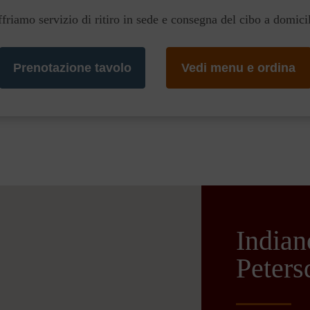
friamo servizio di ritiro in sede e consegna del cibo a domici
Prenotazione tavolo
Vedi menu e ordina
India
Peters