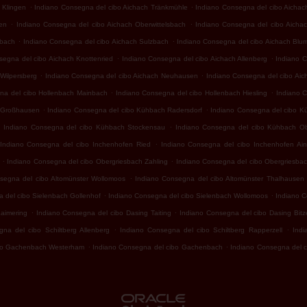
.
.
 Klingen
Indiano Consegna del cibo Aichach Tränkmühle
Indiano Consegna del cibo Aichac
.
.
en
Indiano Consegna del cibo Aichach Oberwittelsbach
Indiano Consegna del cibo Aicha
.
.
nbach
Indiano Consegna del cibo Aichach Sulzbach
Indiano Consegna del cibo Aichach Blu
.
.
segna del cibo Aichach Knottenried
Indiano Consegna del cibo Aichach Allenberg
Indiano 
.
.
Wilpersberg
Indiano Consegna del cibo Aichach Neuhausen
Indiano Consegna del cibo Aic
.
.
na del cibo Hollenbach Mainbach
Indiano Consegna del cibo Hollenbach Hiesling
Indiano 
.
.
 Großhausen
Indiano Consegna del cibo Kühbach Radersdorf
Indiano Consegna del cibo K
.
.
Indiano Consegna del cibo Kühbach Stockensau
Indiano Consegna del cibo Kühbach O
.
Indiano Consegna del cibo Inchenhofen Ried
Indiano Consegna del cibo Inchenhofen Ain
.
.
Indiano Consegna del cibo Obergriesbach Zahling
Indiano Consegna del cibo Obergriesba
.
segna del cibo Altomünster Wollomoos
Indiano Consegna del cibo Altomünster Thalhausen
.
.
 del cibo Sielenbach Gollenhof
Indiano Consegna del cibo Sielenbach Wollomoos
Indiano 
.
.
aimering
Indiano Consegna del cibo Dasing Taiting
Indiano Consegna del cibo Dasing Bit
.
.
na del cibo Schiltberg Allenberg
Indiano Consegna del cibo Schiltberg Rapperzell
Indi
.
.
ibo Gachenbach Westerham
Indiano Consegna del cibo Gachenbach
Indiano Consegna del c