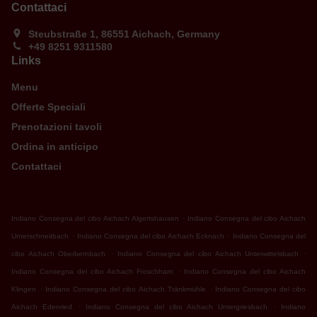
Contattaci
Steubstraße 1, 86551 Aichach, Germany
+49 8251 9311580
Links
Menu
Offerte Speciali
Prenotazioni tavoli
Ordina in anticipo
Contattaci
.
Indiano Consegna del cibo Aichach Algertshausen
Indiano Consegna del cibo Aichach
.
.
Unterschneitbach
Indiano Consegna del cibo Aichach Ecknach
Indiano Consegna del
.
.
cibo Aichach Oberbernbach
Indiano Consegna del cibo Aichach Unterwittelsbach
.
Indiano Consegna del cibo Aichach Froschham
Indiano Consegna del cibo Aichach
.
.
Klingen
Indiano Consegna del cibo Aichach Tränkmühle
Indiano Consegna del cibo
.
.
Aichach Edenried
Indiano Consegna del cibo Aichach Untergriesbach
Indiano