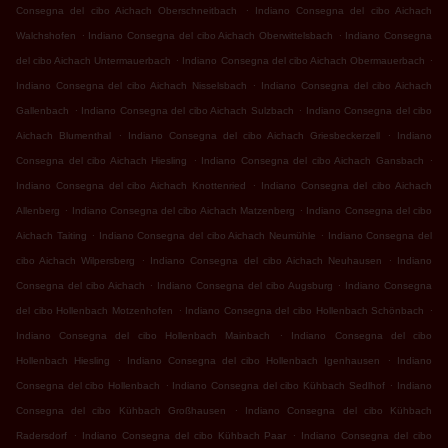
.
Consegna del cibo Aichach Oberschneitbach
Indiano Consegna del cibo Aichach
.
.
Walchshofen
Indiano Consegna del cibo Aichach Oberwittelsbach
Indiano Consegna
.
.
del cibo Aichach Untermauerbach
Indiano Consegna del cibo Aichach Obermauerbach
.
Indiano Consegna del cibo Aichach Nisselsbach
Indiano Consegna del cibo Aichach
.
.
Gallenbach
Indiano Consegna del cibo Aichach Sulzbach
Indiano Consegna del cibo
.
.
Aichach Blumenthal
Indiano Consegna del cibo Aichach Griesbeckerzell
Indiano
.
.
Consegna del cibo Aichach Hiesling
Indiano Consegna del cibo Aichach Gansbach
.
Indiano Consegna del cibo Aichach Knottenried
Indiano Consegna del cibo Aichach
.
.
Allenberg
Indiano Consegna del cibo Aichach Matzenberg
Indiano Consegna del cibo
.
.
Aichach Taiting
Indiano Consegna del cibo Aichach Neumühle
Indiano Consegna del
.
.
cibo Aichach Wilpersberg
Indiano Consegna del cibo Aichach Neuhausen
Indiano
.
.
Consegna del cibo Aichach
Indiano Consegna del cibo Augsburg
Indiano Consegna
.
.
del cibo Hollenbach Motzenhofen
Indiano Consegna del cibo Hollenbach Schönbach
.
Indiano Consegna del cibo Hollenbach Mainbach
Indiano Consegna del cibo
.
.
Hollenbach Hiesling
Indiano Consegna del cibo Hollenbach Igenhausen
Indiano
.
.
Consegna del cibo Hollenbach
Indiano Consegna del cibo Kühbach Sedlhof
Indiano
.
Consegna del cibo Kühbach Großhausen
Indiano Consegna del cibo Kühbach
.
.
Radersdorf
Indiano Consegna del cibo Kühbach Paar
Indiano Consegna del cibo