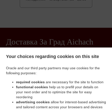
Доставка За Град Aichach
Your choices regarding cookies on this site
Търсиш доставка на храна в Aichach? Не всеки знае как или
Oracle and our third party partners may use cookies for the
има достатъчно време да си приготви истински вкусна
храна.
following purposes:
Ако искаш да бъдеш обслужен като крал, доставките на Desi
required cookies
are necessary for the site to function
Zaika Indisches Restaurant са твоят най-добър избор.
functional cookies
help us to prefill your details on
Просто избери "Доставка" от екрана в края на поръчката и
your next order and to optimize the site for easy
ние ще се погрижим да оцените подобаващо качеството на
reordering
обслужването ни.
advertising cookies
allow for interest-based advertising
and tailored content across your browsers and devices
Цена на доставка