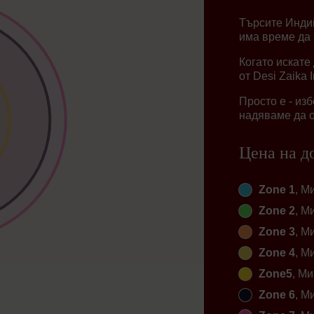
Търсите Индий
има време да 
Когато искате
от Desi Zaika 
Просто е - из
надяваме да о
Цена на д
Zone 1
, М
Zone 2
, М
Zone 3
, М
Zone 4
, М
Zone5
, Ми
Zone 6
, М