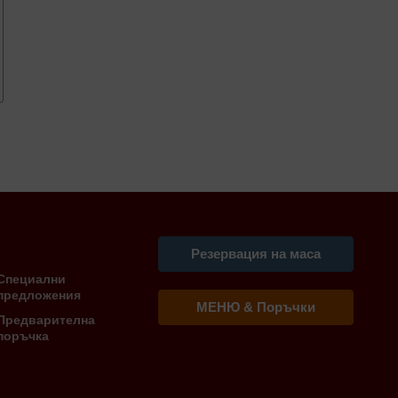
Резервация на маса
Специални
предложения
МЕНЮ & Поръчки
Предварителна
поръчка