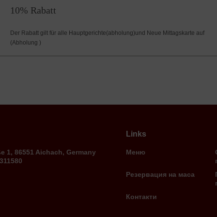
10% Rabatt
Der Rabatt gilt für alle Hauptgerichte(abholung)und Neue Mittagskarte auf
(Abholung )
Links
ße 1, 86551 Aichach, Germany
Меню
9311580
Резервация на маса
Контакти