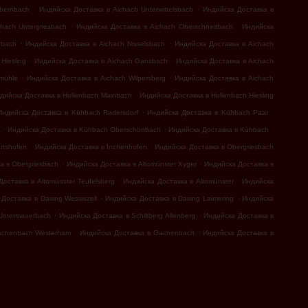
.
.
bernbach
Индийска Доставка в Aichach Unterwittelsbach
Индийска Доставка в
.
.
hach Untergriesbach
Индийска Доставка в Aichach Oberschneitbach
Индийска
.
.
rbach
Индийска Доставка в Aichach Nisselsbach
Индийска Доставка в Aichach
.
.
Hiesling
Индийска Доставка в Aichach Gansbach
Индийска Доставка в Aichach
.
.
mühle
Индийска Доставка в Aichach Wilpersberg
Индийска Доставка в Aichach
.
дийска Доставка в Hollenbach Mainbach
Индийска Доставка в Hollenbach Hiesling
.
.
Индийска Доставка в Kühbach Radersdorf
Индийска Доставка в Kühbach Paar
.
.
.
Индийска Доставка в Kühbach Oberschönbach
Индийска Доставка в Kühbach
.
.
rtshofen
Индийска Доставка в Inchenhofen
Индийска Доставка в Obergriesbach
.
.
а в Obergriesbach
Индийска Доставка в Altomünster Xyger
Индийска Доставка в
.
.
оставка в Altomünster Teufelsberg
Индийска Доставка в Altomünster
Индийска
.
.
Доставка в Dasing Wessiszell
Индийска Доставка в Dasing Laimering
Индийска
.
.
 Untermauerbach
Индийска Доставка в Schiltberg Allenberg
Индийска Доставка в
.
.
achenbach Westerham
Индийска Доставка в Gachenbach
Индийска Доставка в