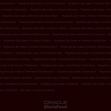
.
.
rschneitbach
Индийска Доставка в Aichach Ecknach
Индийска Доставка в Aichach Ober
.
.
 в Aichach Tränkmühle
Индийска Доставка в Aichach Edenried
Индийска Доставка в Aic
.
.
Индийска Доставка в Aichach Untermauerbach
Индийска Доставка в Aichach Obermaue
.
.
ch Blumenthal
Индийска Доставка в Aichach Griesbeckerzell
Индийска Доставка в Aichach 
.
.
hach Matzenberg
Индийска Доставка в Aichach Taiting
Индийска Доставка в Aichach Neu
.
.
ийска Доставка в Hollenbach Motzenhofen
Индийска Доставка в Hollenbach Schönbach
Ин
.
.
.
h
Индийска Доставка в Kühbach Sedlhof
Индийска Доставка в Kühbach Großhausen
.
.
n
Индийска Доставка в Kühbach Unterbernbach
Индийска Доставка в Kühbach Stockensau
.
.
n Sainbach
Индийска Доставка в Inchenhofen Ried
Индийска Доставка в Inchenhofen Aine
.
.
 в Obergriesbach Zahling
Индийска Доставка в Obergriesbach Edenried
Индийска Доставк
.
.
тавка в Altomünster Thalhausen
Индийска Доставка в Altomünster Rudersberg
Индийска Д
.
.
Индийска Доставка в Sielenbach Schafhausen
Индийска Доставка в Sielenbach
Индийска 
.
.
оставка в Dasing Neulwirth
Индийска Доставка в Dasing
Индийска Доставка в Schiltberg
.
.
ка в Schiltberg Gundertshausen
Индийска Доставка в Schiltberg
Индийска Доставка в G
.
ка в Petersdorf
Доставка на храна за вкъщи