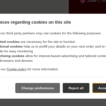
Zone 7
, М
ices regarding cookies on this site
our third party partners may use cookies for the following purposes:
ired cookies
are necessary for the site to function
ъчай С Доставка В Sielen
tional cookies
help us to prefill your details on your next order and to
ite for easy reordering
rtising cookies
allow for interest-based advertising and tailored conte
 browsers and devices
t our
Cookie policy
for more information.
наблизо Sielenbach и с удоволствие ще приемем и изпълним
 от нашето интерактивно меню и да направиш поръчка, ког
върдим заявката ти и изпратим обратна връзка за времето 
Change preferences
Reject all
Acce