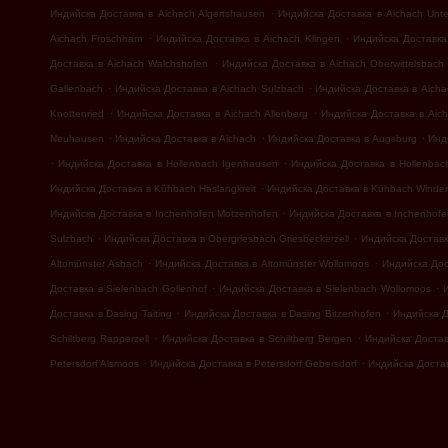
.
Индийска Доставка в Aichach Algertshausen
Индийска Доставка в Aichach Unte
.
.
Aichach Froschham
Индийска Доставка в Aichach Klingen
Индийска Доставка
.
Доставка в Aichach Walchshofen
Индийска Доставка в Aichach Oberwittelsbach
.
.
Gallenbach
Индийска Доставка в Aichach Sulzbach
Индийска Доставка в Aicha
.
.
Knottenried
Индийска Доставка в Aichach Allenberg
Индийска Доставка в Aic
.
.
.
Neuhausen
Индийска Доставка в Aichach
Индийска Доставка в Augsburg
Инд
.
.
Индийска Доставка в Hollenbach Igenhausen
Индийска Доставка в Hollenbac
.
Индийска Доставка в Kühbach Haslangkreit
Индийска Доставка в Kühbach Winde
.
Индийска Доставка в Inchenhofen Motzenhofen
Индийска Доставка в Inchenhofe
.
.
Sulzbach
Индийска Доставка в Obergriesbach Griesbeckerzell
Индийска Доставка
.
.
Altomünster Asbach
Индийска Доставка в Altomünster Wollomoos
Индийска Дос
.
.
Доставка в Sielenbach Gollenhof
Индийска Доставка в Sielenbach Wollomoos
.
.
Доставка в Dasing Taiting
Индийска Доставка в Dasing Bitzenhofen
Индийска Д
.
.
Schiltberg Rapperzell
Индийска Доставка в Schiltberg Bergen
Индийска Достав
.
.
Petersdorf Alsmoos
Индийска Доставка в Petersdorf Gebersdorf
Индийска Достав