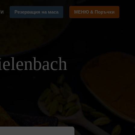
Резервация на маса
МЕНЮ & Поръчки
ТИ
elenbach