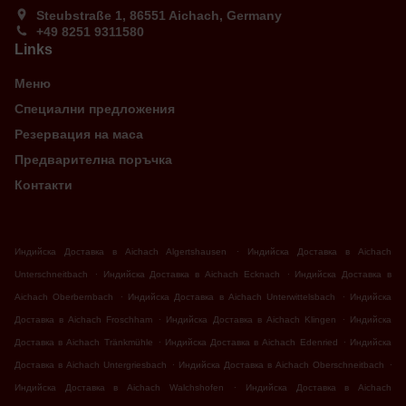
Steubstraße 1, 86551 Aichach, Germany
+49 8251 9311580
Links
Меню
Специални предложения
Резервация на маса
Предварителна поръчка
Контакти
.
Индийска Доставка в Aichach Algertshausen
Индийска Доставка в Aichach
.
.
Unterschneitbach
Индийска Доставка в Aichach Ecknach
Индийска Доставка в
.
.
Aichach Oberbernbach
Индийска Доставка в Aichach Unterwittelsbach
Индийска
.
.
Доставка в Aichach Froschham
Индийска Доставка в Aichach Klingen
Индийска
.
.
Доставка в Aichach Tränkmühle
Индийска Доставка в Aichach Edenried
Индийска
.
.
Доставка в Aichach Untergriesbach
Индийска Доставка в Aichach Oberschneitbach
.
Индийска Доставка в Aichach Walchshofen
Индийска Доставка в Aichach