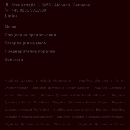
Steubstraße 1, 86551 Aichach, Germany
+49 8251 9311580
Links
Меню
Специални предложения
Резервация на маса
Предварителна поръчка
Контакти
.
Индийска Доставка в Aichach Algertshausen
Индийска Доставка в Aichach
.
.
Unterschneitbach
Индийска Доставка в Aichach Ecknach
Индийска Доставка в
.
.
Aichach Oberbernbach
Индийска Доставка в Aichach Unterwittelsbach
Индийска
.
.
Доставка в Aichach Froschham
Индийска Доставка в Aichach Klingen
Индийска
.
.
Доставка в Aichach Tränkmühle
Индийска Доставка в Aichach Edenried
Индийска
.
.
Доставка в Aichach Untergriesbach
Индийска Доставка в Aichach Oberschneitbach
.
Индийска Доставка в Aichach Walchshofen
Индийска Доставка в Aichach