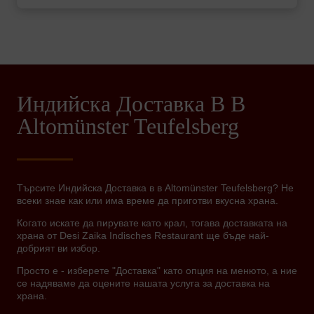
Индийска Доставка В В
Altomünster Teufelsberg
Търсите Индийска Доставка в в Altomünster Teufelsberg? Не
всеки знае как или има време да приготви вкусна храна.
Когато искате да пирувате като крал, тогава доставката на
храна от Desi Zaika Indisches Restaurant ще бъде най-
добрият ви избор.
Просто е - изберете "Доставка" като опция на менюто, а ние
се надяваме да оцените нашата услуга за доставка на
храна.