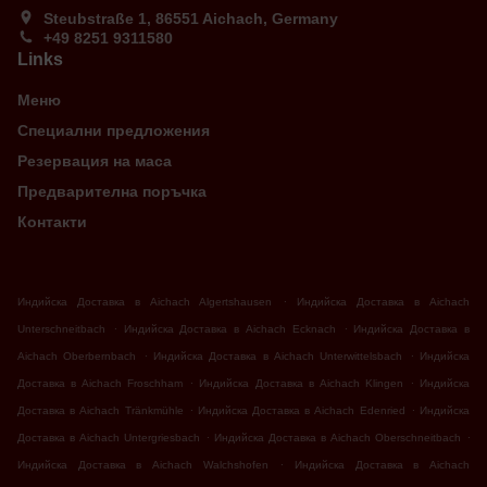
Steubstraße 1, 86551 Aichach, Germany
+49 8251 9311580
Links
Меню
Специални предложения
Резервация на маса
Предварителна поръчка
Контакти
.
Индийска Доставка в Aichach Algertshausen
Индийска Доставка в Aichach
.
.
Unterschneitbach
Индийска Доставка в Aichach Ecknach
Индийска Доставка в
.
.
Aichach Oberbernbach
Индийска Доставка в Aichach Unterwittelsbach
Индийска
.
.
Доставка в Aichach Froschham
Индийска Доставка в Aichach Klingen
Индийска
.
.
Доставка в Aichach Tränkmühle
Индийска Доставка в Aichach Edenried
Индийска
.
.
Доставка в Aichach Untergriesbach
Индийска Доставка в Aichach Oberschneitbach
.
Индийска Доставка в Aichach Walchshofen
Индийска Доставка в Aichach