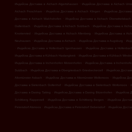
.
Индийска Доставка в Aichach Algertshausen
Индийска Доставка в Aichach Unte
.
.
Aichach Froschham
Индийска Доставка в Aichach Klingen
Индийска Доставка
.
Доставка в Aichach Walchshofen
Индийска Доставка в Aichach Oberwittelsbach
.
.
Gallenbach
Индийска Доставка в Aichach Sulzbach
Индийска Доставка в Aicha
.
.
Knottenried
Индийска Доставка в Aichach Allenberg
Индийска Доставка в Aic
.
.
.
Neuhausen
Индийска Доставка в Aichach
Индийска Доставка в Augsburg
Инд
.
.
Индийска Доставка в Hollenbach Igenhausen
Индийска Доставка в Hollenbac
.
Индийска Доставка в Kühbach Haslangkreit
Индийска Доставка в Kühbach Winde
.
Индийска Доставка в Inchenhofen Motzenhofen
Индийска Доставка в Inchenhofe
.
.
Sulzbach
Индийска Доставка в Obergriesbach Griesbeckerzell
Индийска Доставка
.
.
Altomünster Asbach
Индийска Доставка в Altomünster Wollomoos
Индийска Дос
.
.
Доставка в Sielenbach Gollenhof
Индийска Доставка в Sielenbach Wollomoos
.
.
Доставка в Dasing Taiting
Индийска Доставка в Dasing Bitzenhofen
Индийска Д
.
.
Schiltberg Rapperzell
Индийска Доставка в Schiltberg Bergen
Индийска Достав
.
.
Petersdorf Alsmoos
Индийска Доставка в Petersdorf Gebersdorf
Индийска Достав