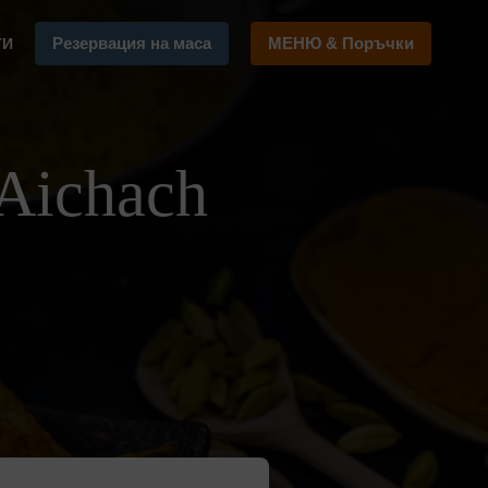
Резервация на маса
МЕНЮ & Поръчки
ТИ
Aichach