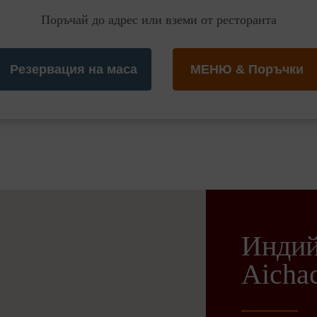
Поръчай до адрес или вземи от ресторанта
Резервация на маса
МЕНЮ & Поръчки
Индий
Aichac