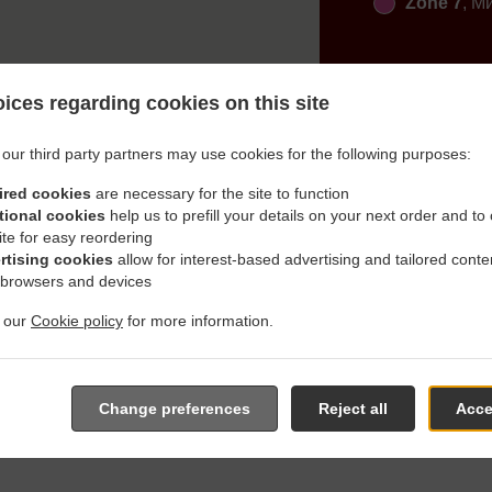
Zone 7
, М
ices regarding cookies on this site
our third party partners may use cookies for the following purposes:
ired cookies
are necessary for the site to function
 Доставка В Aichach Unte
tional cookies
help us to prefill your details on your next order and to
ite for easy reordering
rtising cookies
allow for interest-based advertising and tailored conte
 browsers and devices
t our
Cookie policy
for more information.
о Aichach Untergriesbach и с удоволствие ще приемем и из
 от нашето интерактивно меню и да направиш поръчка, ког
върдим заявката ти и изпратим обратна връзка за времето 
Change preferences
Reject all
Acce