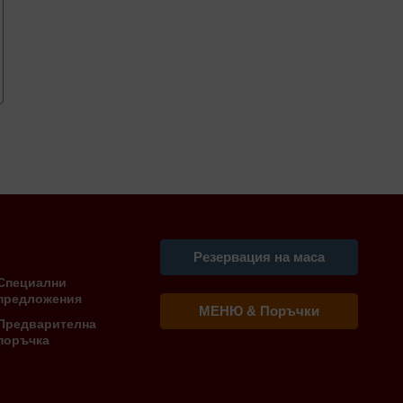
Резервация на маса
Специални
предложения
МЕНЮ & Поръчки
Предварителна
поръчка