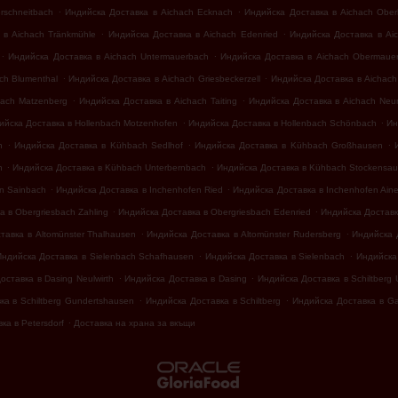
.
.
rschneitbach
Индийска Доставка в Aichach Ecknach
Индийска Доставка в Aichach Ober
.
.
 в Aichach Tränkmühle
Индийска Доставка в Aichach Edenried
Индийска Доставка в Aic
.
.
Индийска Доставка в Aichach Untermauerbach
Индийска Доставка в Aichach Obermaue
.
.
ch Blumenthal
Индийска Доставка в Aichach Griesbeckerzell
Индийска Доставка в Aichach 
.
.
hach Matzenberg
Индийска Доставка в Aichach Taiting
Индийска Доставка в Aichach Neu
.
.
ийска Доставка в Hollenbach Motzenhofen
Индийска Доставка в Hollenbach Schönbach
Ин
.
.
.
h
Индийска Доставка в Kühbach Sedlhof
Индийска Доставка в Kühbach Großhausen
.
.
n
Индийска Доставка в Kühbach Unterbernbach
Индийска Доставка в Kühbach Stockensau
.
.
n Sainbach
Индийска Доставка в Inchenhofen Ried
Индийска Доставка в Inchenhofen Aine
.
.
 в Obergriesbach Zahling
Индийска Доставка в Obergriesbach Edenried
Индийска Доставк
.
.
тавка в Altomünster Thalhausen
Индийска Доставка в Altomünster Rudersberg
Индийска Д
.
.
Индийска Доставка в Sielenbach Schafhausen
Индийска Доставка в Sielenbach
Индийска 
.
.
оставка в Dasing Neulwirth
Индийска Доставка в Dasing
Индийска Доставка в Schiltberg
.
.
ка в Schiltberg Gundertshausen
Индийска Доставка в Schiltberg
Индийска Доставка в G
.
ка в Petersdorf
Доставка на храна за вкъщи