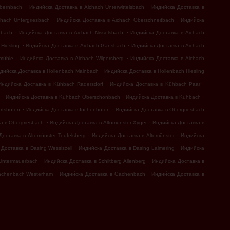
.
.
bernbach
Индийска Доставка в Aichach Unterwittelsbach
Индийска Доставка в
.
.
hach Untergriesbach
Индийска Доставка в Aichach Oberschneitbach
Индийска
.
.
rbach
Индийска Доставка в Aichach Nisselsbach
Индийска Доставка в Aichach
.
.
Hiesling
Индийска Доставка в Aichach Gansbach
Индийска Доставка в Aichach
.
.
mühle
Индийска Доставка в Aichach Wilpersberg
Индийска Доставка в Aichach
.
дийска Доставка в Hollenbach Mainbach
Индийска Доставка в Hollenbach Hiesling
.
.
Индийска Доставка в Kühbach Radersdorf
Индийска Доставка в Kühbach Paar
.
.
.
Индийска Доставка в Kühbach Oberschönbach
Индийска Доставка в Kühbach
.
.
rtshofen
Индийска Доставка в Inchenhofen
Индийска Доставка в Obergriesbach
.
.
а в Obergriesbach
Индийска Доставка в Altomünster Xyger
Индийска Доставка в
.
.
оставка в Altomünster Teufelsberg
Индийска Доставка в Altomünster
Индийска
.
.
Доставка в Dasing Wessiszell
Индийска Доставка в Dasing Laimering
Индийска
.
.
 Untermauerbach
Индийска Доставка в Schiltberg Allenberg
Индийска Доставка в
.
.
achenbach Westerham
Индийска Доставка в Gachenbach
Индийска Доставка в