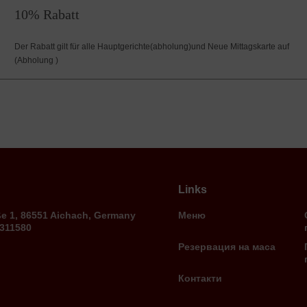
10% Rabatt
Der Rabatt gilt für alle Hauptgerichte(abholung)und Neue Mittagskarte auf
(Abholung )
Links
ße 1, 86551 Aichach, Germany
Меню
9311580
Резервация на маса
Контакти