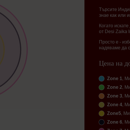
Търсите Индий
знае как или 
Когато искате
от Desi Zaika 
Просто е - из
надяваме да о
Цена на д
Zone 1
, М
Zone 2
, М
Zone 3
, М
Zone 4
, М
Zone5
, Ми
Zone 6
, М