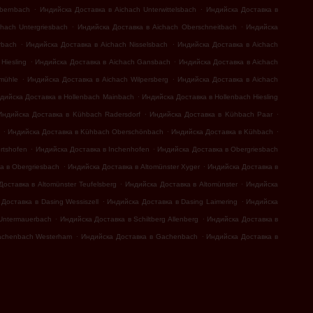
.
.
bernbach
Индийска Доставка в Aichach Unterwittelsbach
Индийска Доставка в
.
.
hach Untergriesbach
Индийска Доставка в Aichach Oberschneitbach
Индийска
.
.
rbach
Индийска Доставка в Aichach Nisselsbach
Индийска Доставка в Aichach
.
.
Hiesling
Индийска Доставка в Aichach Gansbach
Индийска Доставка в Aichach
.
.
mühle
Индийска Доставка в Aichach Wilpersberg
Индийска Доставка в Aichach
.
дийска Доставка в Hollenbach Mainbach
Индийска Доставка в Hollenbach Hiesling
.
.
Индийска Доставка в Kühbach Radersdorf
Индийска Доставка в Kühbach Paar
.
.
.
Индийска Доставка в Kühbach Oberschönbach
Индийска Доставка в Kühbach
.
.
rtshofen
Индийска Доставка в Inchenhofen
Индийска Доставка в Obergriesbach
.
.
а в Obergriesbach
Индийска Доставка в Altomünster Xyger
Индийска Доставка в
.
.
оставка в Altomünster Teufelsberg
Индийска Доставка в Altomünster
Индийска
.
.
Доставка в Dasing Wessiszell
Индийска Доставка в Dasing Laimering
Индийска
.
.
 Untermauerbach
Индийска Доставка в Schiltberg Allenberg
Индийска Доставка в
.
.
achenbach Westerham
Индийска Доставка в Gachenbach
Индийска Доставка в