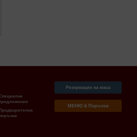
Резервация на маса
Специални
предложения
МЕНЮ & Поръчки
Предварителна
поръчка