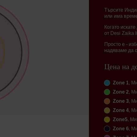
Търсите Индий
или има време
Когато искате
от Desi Zaika 
Просто е - из
надяваме да о
Цена на д
Zone 1
, М
Zone 2
, М
Zone 3
, М
Zone 4
, М
Zone5
, Ми
Zone 6
, М