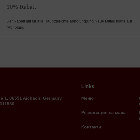
10% Rabatt
Der Rabatt gilt für alle Hauptgerichte(abholung)und Neue Mittagskarte auf
(Abholung )
Links
ße 1, 86551 Aichach, Germany
Меню
9311580
Резервация на маса
Контакти