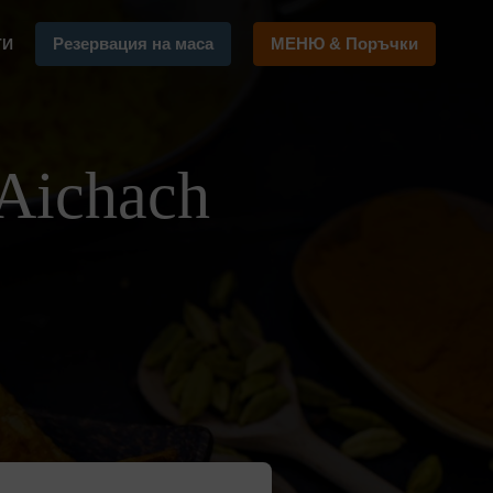
Резервация на маса
МЕНЮ & Поръчки
ТИ
Aichach