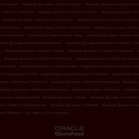
.
.
rschneitbach
Индийска Доставка в Aichach Ecknach
Индийска Доставка в Aichach Ober
.
.
 в Aichach Tränkmühle
Индийска Доставка в Aichach Edenried
Индийска Доставка в Aic
.
.
Индийска Доставка в Aichach Untermauerbach
Индийска Доставка в Aichach Obermaue
.
.
ch Blumenthal
Индийска Доставка в Aichach Griesbeckerzell
Индийска Доставка в Aichach 
.
.
hach Matzenberg
Индийска Доставка в Aichach Taiting
Индийска Доставка в Aichach Neu
.
.
ийска Доставка в Hollenbach Motzenhofen
Индийска Доставка в Hollenbach Schönbach
Ин
.
.
.
h
Индийска Доставка в Kühbach Sedlhof
Индийска Доставка в Kühbach Großhausen
.
.
n
Индийска Доставка в Kühbach Unterbernbach
Индийска Доставка в Kühbach Stockensau
.
.
n Sainbach
Индийска Доставка в Inchenhofen Ried
Индийска Доставка в Inchenhofen Aine
.
.
 в Obergriesbach Zahling
Индийска Доставка в Obergriesbach Edenried
Индийска Доставк
.
.
тавка в Altomünster Thalhausen
Индийска Доставка в Altomünster Rudersberg
Индийска Д
.
.
Индийска Доставка в Sielenbach Schafhausen
Индийска Доставка в Sielenbach
Индийска 
.
.
оставка в Dasing Neulwirth
Индийска Доставка в Dasing
Индийска Доставка в Schiltberg
.
.
ка в Schiltberg Gundertshausen
Индийска Доставка в Schiltberg
Индийска Доставка в G
.
ка в Petersdorf
Доставка на храна за вкъщи