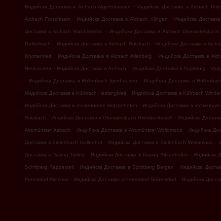
.
Индийска Доставка в Aichach Algertshausen
Индийска Доставка в Aichach Unte
.
.
Aichach Froschham
Индийска Доставка в Aichach Klingen
Индийска Доставка
.
Доставка в Aichach Walchshofen
Индийска Доставка в Aichach Oberwittelsbach
.
.
Gallenbach
Индийска Доставка в Aichach Sulzbach
Индийска Доставка в Aicha
.
.
Knottenried
Индийска Доставка в Aichach Allenberg
Индийска Доставка в Aic
.
.
.
Neuhausen
Индийска Доставка в Aichach
Индийска Доставка в Augsburg
Инд
.
.
Индийска Доставка в Hollenbach Igenhausen
Индийска Доставка в Hollenbac
.
Индийска Доставка в Kühbach Haslangkreit
Индийска Доставка в Kühbach Winde
.
Индийска Доставка в Inchenhofen Motzenhofen
Индийска Доставка в Inchenhofe
.
.
Sulzbach
Индийска Доставка в Obergriesbach Griesbeckerzell
Индийска Доставка
.
.
Altomünster Asbach
Индийска Доставка в Altomünster Wollomoos
Индийска Дос
.
.
Доставка в Sielenbach Gollenhof
Индийска Доставка в Sielenbach Wollomoos
.
.
Доставка в Dasing Taiting
Индийска Доставка в Dasing Bitzenhofen
Индийска Д
.
.
Schiltberg Rapperzell
Индийска Доставка в Schiltberg Bergen
Индийска Достав
.
.
Petersdorf Alsmoos
Индийска Доставка в Petersdorf Gebersdorf
Индийска Достав