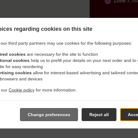
Zone 7
, М
ices regarding cookies on this site
our third party partners may use cookies for the following purposes:
ired cookies
are necessary for the site to function
ай С Доставка В Aichach T
tional cookies
help us to prefill your details on your next order and to
ite for easy reordering
rtising cookies
allow for interest-based advertising and tailored conte
 browsers and devices
t our
Cookie policy
for more information.
близо Aichach Taiting и с удоволствие ще приемем и изпълн
 от нашето интерактивно меню и да направиш поръчка, ког
върдим заявката ти и изпратим обратна връзка за времето 
Change preferences
Reject all
Acce