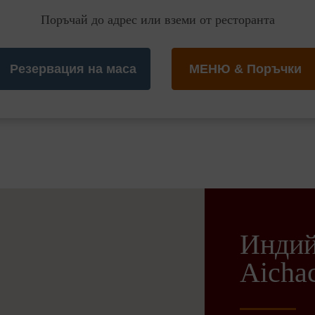
Поръчай до адрес или вземи от ресторанта
Резервация на маса
МЕНЮ & Поръчки
Индий
Aichac