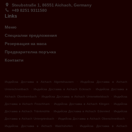
Steubstraße 1, 86551 Aichach, Germany
+49 8251 9311580
Links
Меню
Специални предложения
Резервация на маса
Предварителна поръчка
Контакти
.
Индийска Доставка в Aichach Algertshausen
Индийска Доставка в Aichach
.
.
Unterschneitbach
Индийска Доставка в Aichach Ecknach
Индийска Доставка в
.
.
Aichach Oberbernbach
Индийска Доставка в Aichach Unterwittelsbach
Индийска
.
.
Доставка в Aichach Froschham
Индийска Доставка в Aichach Klingen
Индийска
.
.
Доставка в Aichach Tränkmühle
Индийска Доставка в Aichach Edenried
Индийска
.
.
Доставка в Aichach Untergriesbach
Индийска Доставка в Aichach Oberschneitbach
.
Индийска Доставка в Aichach Walchshofen
Индийска Доставка в Aichach