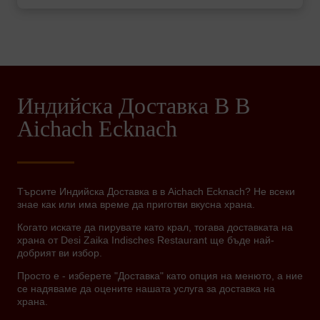
Индийска Доставка В В
Aichach Ecknach
Търсите Индийска Доставка в в Aichach Ecknach? Не всеки
знае как или има време да приготви вкусна храна.
Когато искате да пирувате като крал, тогава доставката на
храна от Desi Zaika Indisches Restaurant ще бъде най-
добрият ви избор.
Просто е - изберете "Доставка" като опция на менюто, а ние
се надяваме да оцените нашата услуга за доставка на
храна.